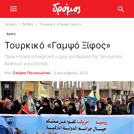
Αρχική
διεθνή
Τουρκικό «Γαμψό Ξίφος»
διεθνή
Τουρκικό «Γαμψό Ξίφος»
Προκλητικά υποκριτική η (μη) αντίδραση της λεγόμενης
διεθνούς κοινότητας
Από
Σπύρος Παναγιώτου
-
2 Δεκεμβρίου, 2022