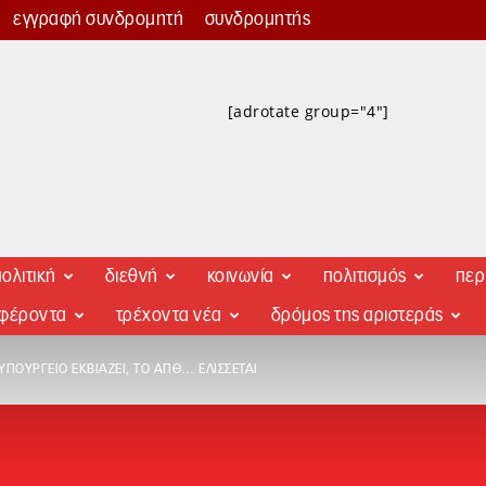
εγγραφή συνδρομητή
συνδρομητής
[adrotate group="4"]
ολιτική
διεθνή
κοινωνία
πολιτισμός
περ
αφέροντα
τρέχοντα νέα
δρόμος της αριστεράς
ΥΠΟΥΡΓΕΊΟ ΕΚΒΙΆΖΕΙ, ΤΟ ΑΠΘ… ΕΛΊΣΣΕΤΑΙ