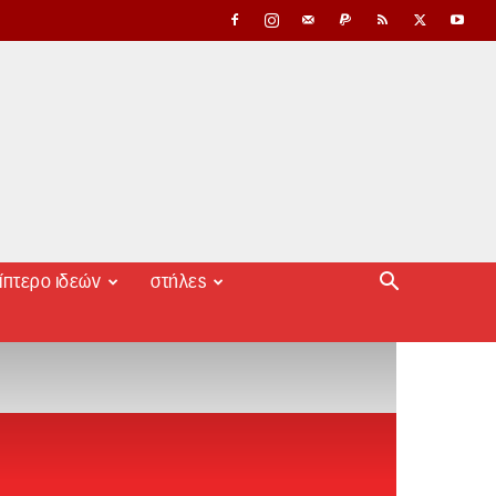
ίπτερο ιδεών
στήλες