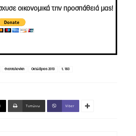
σχυσε οικονομικά την προσπάθειά μας!
Θεσσαλονίκη
Οκτώβριος 2013
τ. 183
l
Τυπώνω
Viber