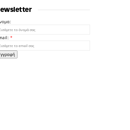
ewsletter
νομα:
mail:
*
Εγγραφή