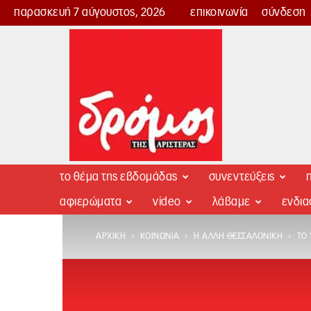
παρασκευή 7 αύγουστος, 2026
επικοινωνία
σύνδεση
Δρόμος
της
Αριστεράς
το θέμα της εβδομάδας
συνεντεύξεις
π
αφιερώματα
video
λάβαμε
ενδι
ΑΡΧΙΚΉ
ΚΟΙΝΩΝΊΑ
Η ΆΛΛΗ ΘΕΣΣΑΛΟΝΊΚΗ
ΤΟ 