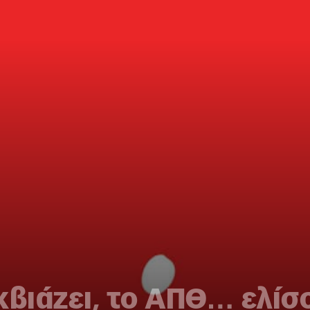
κβιάζει, το ΑΠΘ… ελίσ