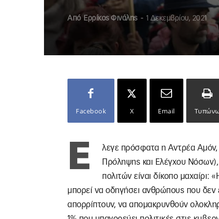
Από
Ερρίκος Φινάλης
-
1 Δεκεμβρίου, 2021
Facebook
X
Email
Τυπών
Έ
λεγε πρόσφατα η Αντρέα Αμόν,
Πρόληψης και Ελέγχου Νόσων),
πολιτών είναι δίκοπο μαχαίρι:
μπορεί να οδηγήσει ανθρώπους που δεν εί
απορρίπτουν, να απομακρυνθούν ολοκληρω
1% που υπαγορεύει πολιτικές στις κυβερν