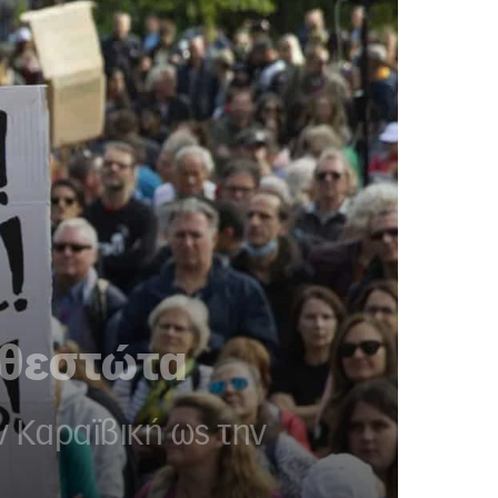
αθεστώτα
ν Καραϊβική ως την