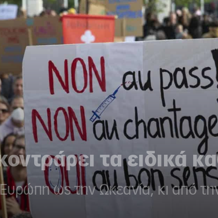
κοντράρει τα ειδικά κ
 Ευρώπη ως την Ωκεανία, κι από τη