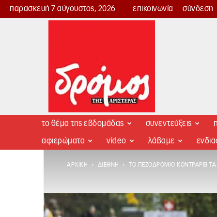
παρασκευή 7 αύγουστος, 2026
επικοινωνία
σύνδεση
Δρόμος
της
Αριστεράς
το θέμα της εβδομάδας
συνεντεύξεις
π
αφιερώματα
video
λάβαμε
ενδι
ΑΡΧΙΚΉ
ΔΙΕΘΝΉ
ΤΟ ΠΕΖΟΔΡΌΜΙΟ ΚΟΝΤΡΆΡΕΙ ΤΑ