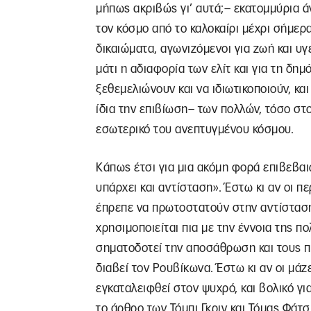
μήπως ακριβώς γι’ αυτά;– εκατομμύρια 
τον κόσμο από το καλοκαίρι μέχρι σήμερ
δικαιώματα, αγωνιζόμενοι για ζωή και υγε
μάτι η αδιαφορία των ελίτ και για τη δημ
ξεθεμελιώνουν και να ιδιωτικοποιούν, κα
ίδια την επιβίωση– των πολλών, τόσο στ
εσωτερικό του ανεπτυγμένου κόσμου.
Κάπως έτσι για μια ακόμη φορά επιβεβαι
υπάρχει και αντίσταση». Έστω κι αν οι π
έπρεπε να πρωτοστατούν στην αντίσταση
χρησιμοποιείται πια με την έννοια της π
σηματοδοτεί την αποσάθρωση και τους π
διαβεί τον Ρουβίκωνα. Έστω κι αν οι μάζ
εγκαταλειφθεί στον ψυχρό, και βολικό για
το άρθρο των Τόμπι Γκριν και Τόμας Φάτσ