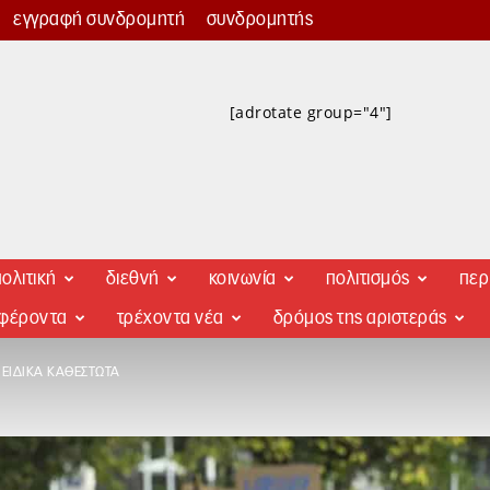
εγγραφή συνδρομητή
συνδρομητής
[adrotate group="4"]
ολιτική
διεθνή
κοινωνία
πολιτισμός
περ
αφέροντα
τρέχοντα νέα
δρόμος της αριστεράς
 ΕΙΔΙΚΆ ΚΑΘΕΣΤΏΤΑ