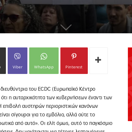
ω
Viber
WhatsApp
Pinterest
 διευθύντρια του ECDC (Ευρωπαϊκό Κέντρο
 ότι η αυταρχικότητα των κυβερνήσεων έναντι των
 «Η επιβολή αυστηρών περιοριστικών κανόνων
ναι σίγουροι για το εμβόλιο, αλλά ούτε το
τικά από αυτό». Οι ελίτ όμως, αυτό το παγκόσμιο
ήσεις, δεν νοιάζονται για τέτοιες λεπτομέρειες.