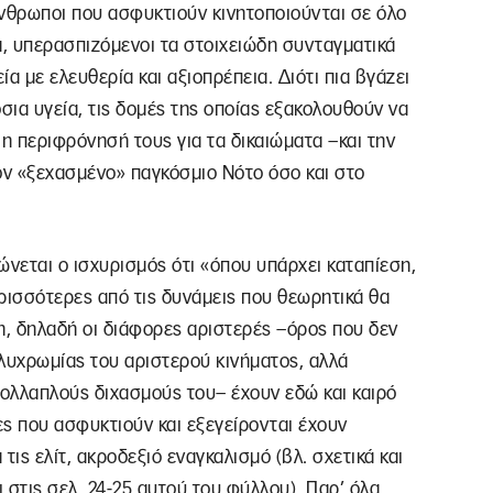
άνθρωποι που ασφυκτιούν κινητοποιούνται σε όλο
α, υπερασπιζόμενοι τα στοιχειώδη συνταγματικά
ία με ελευθερία και αξιοπρέπεια. Διότι πια βγάζει
όσια υγεία, τις δομές της οποίας εξακολουθούν να
ι η περιφρόνησή τους για τα δικαιώματα –και την
ον «ξεχασμένο» παγκόσμιο Νότο όσο και στο
ώνεται ο ισχυρισμός ότι «όπου υπάρχει καταπίεση,
ερισσότερες από τις δυνάμεις που θεωρητικά θα
, δηλαδή οι διάφορες αριστερές –όρος που δεν
ολυχρωμίας του αριστερού κινήματος, αλλά
ολλαπλούς διχασμούς του– έχουν εδώ και καιρό
ες που ασφυκτιούν και εξεγείρονται έχουν
 τις ελίτ, ακροδεξιό εναγκαλισμό (βλ. σχετικά και
ι στις σελ. 24-25 αυτού του φύλλου). Παρ’ όλα