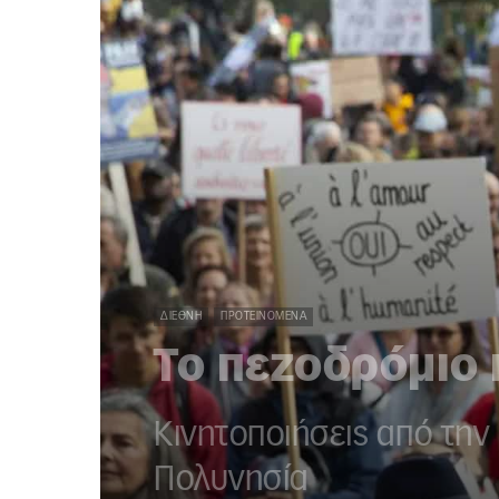
ΔΙΕΘΝΉ
ΠΡΟΤΕΙΝΌΜΕΝΑ
Το πεζοδρόμιο 
Κινητοποιήσεις από την
Πολυνησία