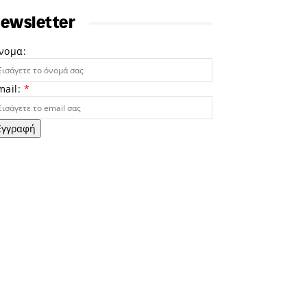
ewsletter
νομα:
mail:
*
Εγγραφή