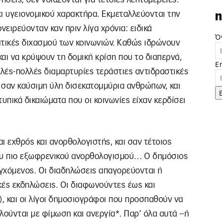
χι υγειονομικού χαρακτήρα. Εκμεταλλεύονται την
n
νειρεύονταν καν πριν λίγα χρόνια: ειδικά
Ό
ιτικές διχασμού των κοινωνιών. Καθώς ιδρώνουν
αι να κρύψουν τη δομική κρίση που το διαπερνά,
E
λλές-πολλές διαμαρτυρίες τεράστιες αντιδραστικές
 σαν καύσιμη ύλη δισεκατομμύρια ανθρώπων, και
υπικά δικαιώματα που οι κοινωνίες είχαν κερδίσει
ι εχθρός και ανορθολογιστής, και σαν τέτοιος
του πιο εξωφρενικού ανορθολογισμού… Ο δημόσιος
εγχόμενος. Οι διαδηλώσεις απαγορεύονται ή
κές εκδηλώσεις. Οι διαφωνούντες έως και
), και οι λίγοι δημοσιογράφοι που προσπαθούν να
λούνται με φίμωση και ανεργία*. Παρ’ όλα αυτά –ή