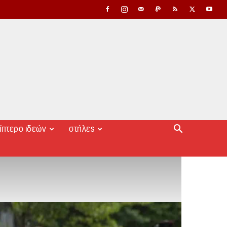
ίπτερο ιδεών
στήλες