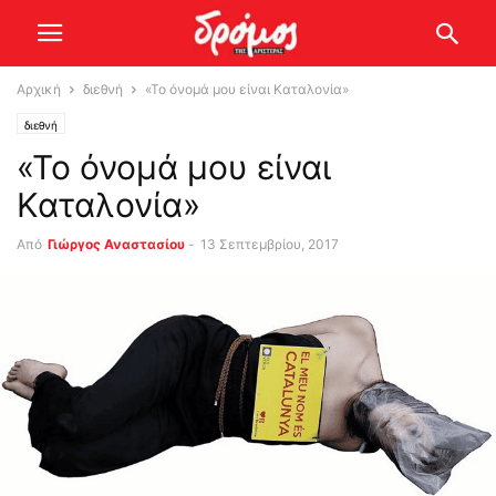
Αρχική
διεθνή
«Το όνομά μου είναι Καταλονία»
διεθνή
«Το όνομά μου είναι
Καταλονία»
Από
Γιώργος Αναστασίου
-
13 Σεπτεμβρίου, 2017