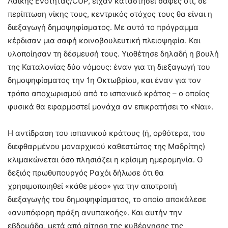
Λαϊκής Ενότητας/CUP, είχαν καταστήσει σαφές ότι, σε
περίπτωση νίκης τους, κεντρικός στόχος τους θα είναι η
διεξαγωγή δημοψηφίσματος. Με αυτό το πρόγραμμα
κέρδισαν μια σαφή κοινοβουλευτική πλειοψηφία. Και
υλοποίησαν τη δέσμευσή τους. Υιοθέτησε δηλαδή η βουλή
της Καταλονίας δύο νόμους: έναν για τη διεξαγωγή του
δημοψηφίσματος την 1η Οκτωβρίου, και έναν για τον
τρόπο αποχωρισμού από το ισπανικό κράτος – ο οποίος
φυσικά θα εφαρμοστεί μονάχα αν επικρατήσει το «Ναι».
Η αντίδραση του ισπανικού κράτους (ή, ορθότερα, του
διεφθαρμένου μοναρχικού καθεστώτος της Μαδρίτης)
κλιμακώνεται όσο πλησιάζει η κρίσιμη ημερομηνία. Ο
δεξιός πρωθυπουργός Ραχόι δήλωσε ότι θα
χρησιμοποιηθεί «κάθε μέσο» για την αποτροπή
διεξαγωγής του δημοψηφίσματος, το οποίο αποκάλεσε
«ανυπόφορη πράξη ανυπακοής». Και αυτήν την
εβδομάδα, μετά από αίτηση της κυβέρνησης της