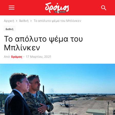
Αρχική
διεθνή
Το απόλυτο ψέμα του Μπλίνκεν
διεθνή
Το απόλυτο ψέμα του
Μπλίνκεν
Από
δρόμος
-
17 Μαρτίου, 2021