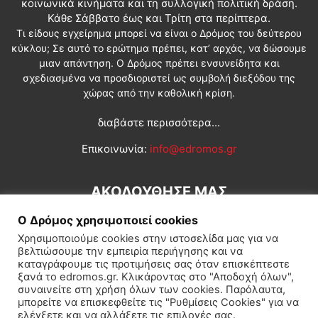
κοινωνικά κινήματα και τη συλλογική πολιτική δράση.
Κάθε Σάββατο έως και Τρίτη στα περίπτερα.
Τι είδους εγχείρημα μπορεί να είναι ο Δρόμος του δεύτερου
κύκλου; Σε αυτό το ερώτημα πρέπει, κατ’ αρχάς, να δώσουμε
μιαν απάντηση. Ο Δρόμος πρέπει ενσυνείδητα και
σχεδιασμένα να προσδιοριστεί ως συμβολή διεξόδου της
χώρας από την καθολική κρίση.
διαβάστε περισσότερα...
Επικοινωνία:
info@edromos.gr
ΑΚΟΛΟΥΘΗΣΕ ΜΑΣ
Ο Δρόμος χρησιμοποιεί cookies
Χρησιμοποιούμε cookies στην ιστοσελίδα μας για να
βελτιώσουμε την εμπειρία περιήγησης και να
καταγράφουμε τις προτιμήσεις σας όταν επισκέπτεστε
ξανά το edromos.gr. Κλικάροντας στο "Αποδοχή όλων",
συναινείτε στη χρήση όλων των cookies. Παρόλαυτα,
Εγγραφή συνδρομητή
Πολιτική
Διεθνή
Κοινωνία
μπορείτε να επισκεφθείτε τις "Ρυθμίσεις Cookies" για να
ελέγξετε και να αλλάξετε τις επιλογές σας.