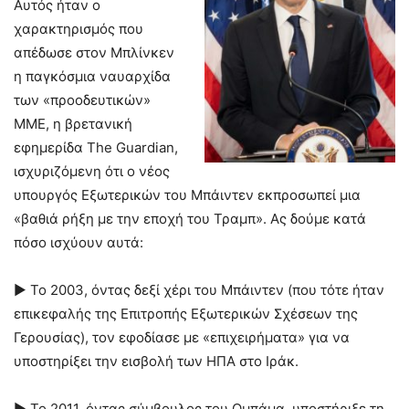
Αυτός ήταν ο
χαρακτηρισμός που
απέδωσε στον Μπλίνκεν
η παγκόσμια ναυαρχίδα
των «προοδευτικών»
ΜΜΕ, η βρετανική
εφημερίδα The Guardian,
ισχυριζόμενη ότι ο νέος
υπουργός Εξωτερικών του Μπάιντεν εκπροσωπεί μια
«βαθιά ρήξη με την εποχή του Τραμπ». Ας δούμε κατά
πόσο ισχύουν αυτά:
► Το 2003, όντας δεξί χέρι του Μπάιντεν (που τότε ήταν
επικεφαλής της Επιτροπής Εξωτερικών Σχέσεων της
Γερουσίας), τον εφοδίασε με «επιχειρήματα» για να
υποστηρίξει την εισβολή των ΗΠΑ στο Ιράκ.
► Το 2011, όντας σύμβουλος του Ομπάμα, υποστήριξε τη