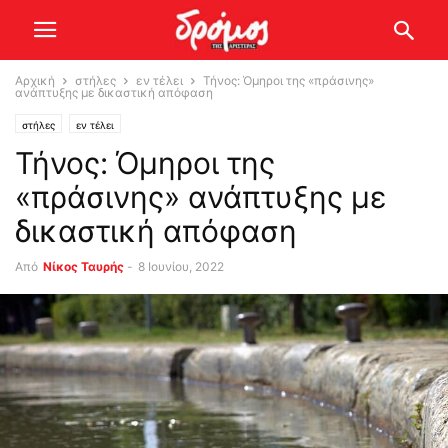
Αρχική
στήλες
εν τέλει
Τήνος: Όμηροι της «πράσινης»
ανάπτυξης με δικαστική απόφαση
στήλες
εν τέλει
Τήνος: Όμηροι της
«πράσινης» ανάπτυξης με
δικαστική απόφαση
Από
Νίκος Ταυρής
-
8 Ιουνίου, 2022