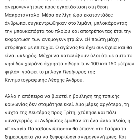
ανεμογεννήτριες προς εγκατάσταση στη θέση
Μακροτάνταλο. Μέσα σε λίγη ώρα εκατοντάδες
άνθρωποι συγκεντρώθηκαν στο λιμάνι, μπλοκάροντας
την μπουκαπόρτα του πλοίου και αποτρέποντας έτσι την
εκφόρτωση των ανεμογεννητριών. «Η πρώτη μάχη
στέφθηκε με επιτυχία. Ο αγώνας θα έχει συνέχεια και θα
είναι σκληρός. Μέχρι να καταλάβουν όλοι ότι σε αυτό το
νησί δεν χωράνε άχρηστα σίδερα των 100 και 150 μέτρων
ψηλά», γράφει το μπλογκ
Περίγυρος
της
Κινηματογραφικής Λέσχης Άνδρου.
Αλλά η απόπειρα να βιαστεί η βούληση της τοπικής
κοινωνίας δεν σταμάτησε εκεί. Δύο μέρες αργότερα, τη
νύχτα της Δευτέρας προς Τρίτη, χτύπησε και πάλι
συναγερμός: οι Ανδριώτες έμαθαν ότι ένα άλλο πλοίο, η
«Παναγία Παραβουνιώτισσα» θα έπιανε στο Γαύριο τα
ξημερώματα για να ξεφορτώσει ανεμογεννήτριες. Και