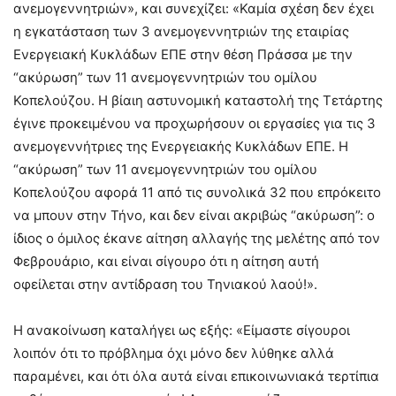
ανεμογεννητριών», και συνεχίζει: «Καμία σχέση δεν έχει
η εγκατάσταση των 3 ανεμογεννητριών της εταιρίας
Ενεργειακή Κυκλάδων ΕΠΕ στην θέση Πράσσα με την
“ακύρωση” των 11 ανεμογεννητριών του ομίλου
Κοπελούζου. Η βίαιη αστυνομική καταστολή της Τετάρτης
έγινε προκειμένου να προχωρήσουν οι εργασίες για τις 3
ανεμογεννήτριες της Ενεργειακής Κυκλάδων ΕΠΕ. Η
“ακύρωση” των 11 ανεμογεννητριών του ομίλου
Κοπελούζου αφορά 11 από τις συνολικά 32 που επρόκειτο
να μπουν στην Τήνο, και δεν είναι ακριβώς “ακύρωση”: ο
ίδιος ο όμιλος έκανε αίτηση αλλαγής της μελέτης από τον
Φεβρουάριο, και είναι σίγουρο ότι η αίτηση αυτή
οφείλεται στην αντίδραση του Τηνιακού λαού!».
Η ανακοίνωση καταλήγει ως εξής: «Είμαστε σίγουροι
λοιπόν ότι το πρόβλημα όχι μόνο δεν λύθηκε αλλά
παραμένει, και ότι όλα αυτά είναι επικοινωνιακά τερτίπια