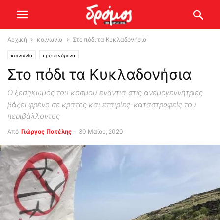
Αρχική
κοινωνία
Στο πόδι τα Κυκλαδονήσια
κοινωνία
προτεινόμενα
Στο πόδι τα Κυκλαδονήσια
Ο ξεσηκωμός του κόσμου ενάντια στις ανεμογεννήτριες
βάζει φρένο σε κράτος και εταιρίες-καταστροφείς του
περιβάλλοντος
Από
Γιώργος Πατέλης
-
30 Μαΐου, 2020