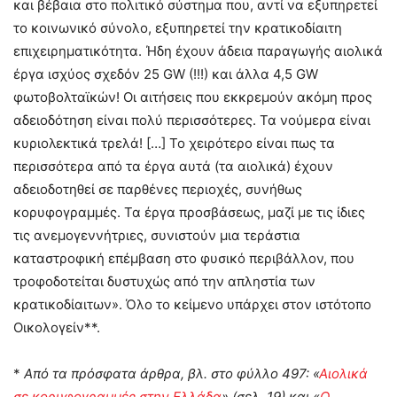
και βέβαια στο πολιτικό σύστημα που, αντί να εξυπηρετεί
το κοινωνικό σύνολο, εξυπηρετεί την κρατικοδίαιτη
επιχειρηματικότητα. Ήδη έχουν άδεια παραγωγής αιολικά
έργα ισχύος σχεδόν 25 GW (!!!) και άλλα 4,5 GW
φωτοβολταϊκών! Οι αιτήσεις που εκκρεμούν ακόμη προς
αδειοδότηση είναι πολύ περισσότερες. Τα νούμερα είναι
κυριολεκτικά τρελά! […] Το χειρότερο είναι πως τα
περισσότερα από τα έργα αυτά (τα αιολικά) έχουν
αδειοδοτηθεί σε παρθένες περιοχές, συνήθως
κορυφογραμμές. Τα έργα προσβάσεως, μαζί με τις ίδιες
τις ανεμογεννήτριες, συνιστούν μια τεράστια
καταστροφική επέμβαση στο φυσικό περιβάλλον, που
τροφοδοτείται δυστυχώς από την απληστία των
κρατικοδίαιτων». Όλο το κείμενο υπάρχει στον ιστότοπο
Οικολογείν**.
*
Από τα πρόσφατα άρθρα, βλ. στο φύλλο 497: «
Αιολικά
σε κορυφογραμμές στην Ελλάδα
» (σελ. 19) και «
Ο