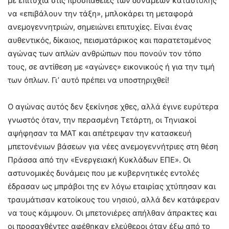
με επιτυχία στις προσπάθειες των δυνάμεων καταστολής
να «επιβάλουν την τάξη», μπλοκάρει τη μεταφορά
ανεμογεννητριών, σημειώνει επιτυχίες. Είναι ένας
αυθεντικός, δίκαιος, πεισματάρικος και παρατεταμένος
αγώνας των απλών ανθρώπων που πονούν τον τόπο
τους, σε αντίθεση με «αγώνες» εικονικούς ή για την τιμή
των όπλων. Γι’ αυτό πρέπει να υποστηριχθεί!
Ο αγώνας αυτός δεν ξεκίνησε χθες, αλλά έγινε ευρύτερα
γνωστός όταν, την περασμένη Τετάρτη, οι Τηνιακοί
αψήφησαν τα ΜΑΤ και απέτρεψαν την κατασκευή
μπετονένιων βάσεων για νέες ανεμογεννήτριες στη θέση
Πράσσα από την «Ενεργειακή Κυκλάδων ΕΠΕ». Οι
αστυνομικές δυνάμεις που με κυβερνητικές εντολές
έδρασαν ως μπράβοι της εν λόγω εταιρίας χτύπησαν και
τραυμάτισαν κατοίκους του νησιού, αλλά δεν κατάφεραν
να τους κάμψουν. Οι μπετονιέρες απήλθαν άπρακτες και
οι προσαχθέντες αφέθηκαν ελεύθεροι όταν έξω από το