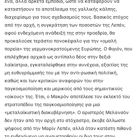
ένα, αλλά αρκετά εμπόδια, ώστε να καταφέρουν να
καταστήσουν το αποτέλεσμα της γαλλικής κάλπης,
διαχειρίσιμο για τους σχεδιασμούς τους. Βασικός στόχος
από την αρχή, η συγκράτηση των ποσοστών της Λεπέν,
αφού ενδεχόμενη ανάδειξή της στην προεδρία, θα
προκαλούσε τεράστιο πονοκέφαλο για την «ομαλή
πορεία» της γερμανοκρατούμενης Ευρώπης. Ο Φιγιόν, που
επιλέχθηκε αρχικά ως αντίπαλο δέος στην δεξιά
λαϊκίστρια, εγκαταλείφθηκε στην συνέχεια, εξαιτίας της
μη ευθυγράμμισής του με την αντι-ρωσική πολιτική,
καθώς και των κριτικών αναφορών του στην
παγκοσμιοποίηση και μερικούς από τους σημαντικούς
«οίκους» της. Έτσι, ο Μακρόν αποτέλεσε τον εκλεκτό του
στρατοπέδου της παγκοσμιοποίησης για μια
«μεταλαϊκιστική διακυβέρνηση». Ο αριστερός Μελανσόν
δεν ήταν από την αρχή στο στόχαστρο, έκοβε άλλωστε
ψήφους από την Μαρίν Λεπέν, αλλά όταν κατέστη πιθανό
το ενδεχόμενο να αναμετρηθούν οι δυο τους στον