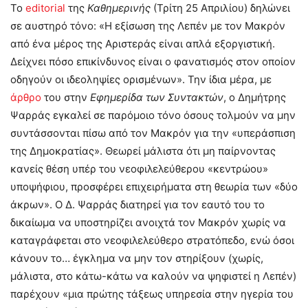
Το
editorial
της
Καθημερινής
(Τρίτη 25 Απριλίου) δηλώνει
σε αυστηρό τόνο: «Η εξίσωση της Λεπέν με τον Μακρόν
από ένα μέρος της Αριστεράς είναι απλά εξοργιστική.
Δείχνει πόσο επικίνδυνος είναι ο φανατισμός στον οποίον
οδηγούν οι ιδεοληψίες ορισμένων». Την ίδια μέρα, με
άρθρο
του στην
Εφημερίδα των Συντακτών
, ο Δημήτρης
Ψαρράς εγκαλεί σε παρόμοιο τόνο όσους τολμούν να μην
συντάσσονται πίσω από τον Μακρόν για την «υπεράσπιση
της Δημοκρατίας». Θεωρεί μάλιστα ότι μη παίρνοντας
κανείς θέση υπέρ του νεοφιλελεύθερου «κεντρώου»
υποψήφιου, προσφέρει επιχειρήματα στη θεωρία των «δύο
άκρων». Ο Δ. Ψαρράς διατηρεί για τον εαυτό του το
δικαίωμα να υποστηρίζει ανοιχτά τον Μακρόν χωρίς να
καταγράφεται στο νεοφιλελεύθερο στρατόπεδο, ενώ όσοι
κάνουν το… έγκλημα να μην τον στηρίξουν (χωρίς,
μάλιστα, στο κάτω-κάτω να καλούν να ψηφιστεί η Λεπέν)
παρέχουν «μια πρώτης τάξεως υπηρεσία στην ηγερία του