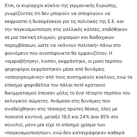
Έτσι, οι κυρίαρχοι κύκλοι της γερμανικής Ευρώπης,
γνωρίζοντας ότι δεν μπορούν να αποφύγουν να
εκφραστεί η δυσαρέσκεια για τις πολιτικές της Ε.Ε. και
την παγκοσμιοποίηση στις γαλλικές κάλπες, επιδόθηκαν
σε μια τακτική ελιγμών, χειρισμών και διαδοχικών
παρεμβάσεων, ώστε να «κάνουν πολιτική» πάνω στο
φαινόμενο που αναπόφευκτα θα εμφανιζόταν. Η
«αμφισβήτηση», λοιπόν, εκφράστηκε, οι μισοί περίπου
ψηφοφόροι εκφράστηκαν μέσα από δυνάμεις
«απαγορευμένες» από τους συστημικούς κύκλους, ενώ τα
επίσημα ψηφοδέλτια του πάλαι ποτέ κραταιού
δικομματισμού έπεισαν μόλις το ένα τέταρτο περίπου του
εκλογικού σώματος. Ανάμεσα στις δυνάμεις που
αναδείχθηκαν στις τέσσερις πρώτες θέσεις, όλες με
ποσοστά κοντινά, μεταξύ 19,5 και 24% (και 85% στο
σύνολο), μόνο μία είχε το επίσημο χρίσμα των
«παγκοσμιοποιητών», ενώ δύο καταγράφηκαν καθαρά