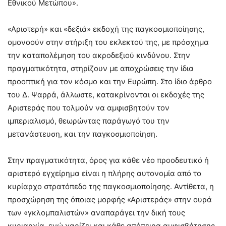
Εθνικού Μετώπου».
«Αριστερή» και «δεξιά» εκδοχή της παγκοσμιοποίησης,
ομονοούν στην στήριξη του εκλεκτού της, με πρόσχημα
την καταπολέμηση του ακροδεξιού κινδύνου. Στην
πραγματικότητα, στηρίζουν με αποχρώσεις την ίδια
προοπτική για τον κόσμο και την Ευρώπη. Στο ίδιο άρθρο
του Δ. Ψαρρά, άλλωστε, κατακρίνονται οι εκδοχές της
Αριστεράς που τολμούν να αμφισβητούν τον
ιμπεριαλισμό, θεωρώντας παράγωγό του την
μετανάστευση, και την παγκοσμιοποίηση.
Στην πραγματικότητα, όρος για κάθε νέο προοδευτικό ή
αριστερό εγχείρημα είναι η πλήρης αυτονομία από το
κυρίαρχο στρατόπεδο της παγκοσμιοποίησης. Αντίθετα, η
προσχώρηση της όποιας μορφής «Αριστεράς» στην ουρά
των «γκλομπαλιστών» αναπαράγει την δική τους
κυριαρχία, ενώ χαρίζει και κάθε απόπειρα αμφισβήτησης