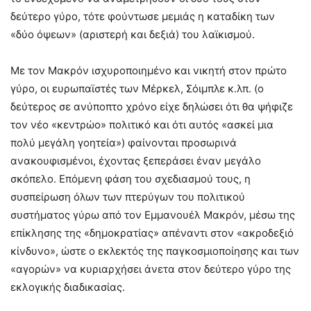
δεύτερο γύρο, τότε φούντωσε μεμιάς η καταδίκη των
«δύο όψεων» (αριστερή και δεξιά) του λαϊκισμού.
Με τον Μακρόν ισχυροποιημένο και νικητή στον πρώτο
γύρο, οι ευρωπαϊστές των Μέρκελ, Σόιμπλε κ.λπ. (ο
δεύτερος σε ανύποπτο χρόνο είχε δηλώσει ότι θα ψήφιζε
τον νέο «κεντρώο» πολιτικό και ότι αυτός «ασκεί μια
πολύ μεγάλη γοητεία») φαίνονται προσωρινά
ανακουφισμένοι, έχοντας ξεπεράσει έναν μεγάλο
σκόπελο. Επόμενη φάση του σχεδιασμού τους, η
συσπείρωση όλων των πτερύγων του πολιτικού
συστήματος γύρω από τον Εμμανουέλ Μακρόν, μέσω της
επίκλησης της «δημοκρατίας» απέναντι στον «ακροδεξιό
κίνδυνο», ώστε ο εκλεκτός της παγκοσμιοποίησης και των
«αγορών» να κυριαρχήσει άνετα στον δεύτερο γύρο της
εκλογικής διαδικασίας.