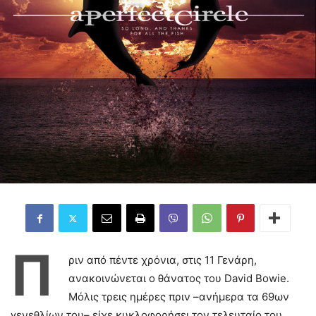
Π
ριν από πέντε χρόνια, στις 11 Γενάρη,
ανακοινώνεται ο θάνατος του David Bowie.
Μόλις τρεις ημέρες πριν –ανήμερα τα 69ων
γενεθλίων του– είχε κυκλοφορήσει τον τελευταίο του