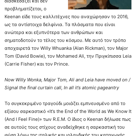
διασκεδάζει και δεν
προβληματίζεται, ο
Keenan είδε τους καλλιτέχνες που αναχώρησαν το 2016,
ως τα αντίστοιχα δελφίνια. Τα πλάσματα που είναι
ανώτερα και εξυπνότερα των ανθρώπων και
σηματοδοτούν το τέλος του κόσμου. Με αυτό τον τρόπο
αποχαιρετά τον Willy Whuanka (Alan Rickman), τον Major
Tom (David Bowie), τον Mohamed Ali, την Πριγκίπισσα Leia
(Carrie Fisher) και τον Prince.
Now Willy Wonka, Major Tom, Ali and Leia have moved on /
Signal the final curtain call, In all it’s atomic pageantry
Το συγκεκριμένο τραγούδι μοιάζει εμπνευσμένο από το
εξίσου σαρκαστικό «It’s the End of the World as We Know It
(And I Feel Fine)» των R.E.M. Ο ίδιος ο Keenan δήλωσε πως
σε αυτούς τους στίχους αναδείχθηκε η σαρκαστική του
φύση λόγω της ιταλικής και ιρλανδικής του καταγωγής.