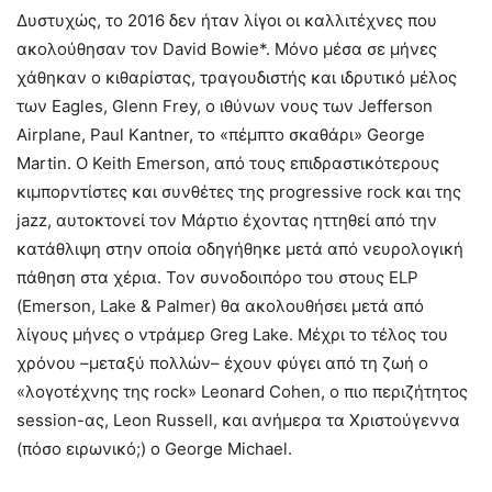
Δυστυχώς, το 2016 δεν ήταν λίγοι οι καλλιτέχνες που
ακολούθησαν τον David Bowie*. Μόνο μέσα σε μήνες
χάθηκαν ο κιθαρίστας, τραγουδιστής και ιδρυτικό μέλος
των Eagles, Glenn Frey, ο ιθύνων νους των Jefferson
Airplane, Paul Kantner, το «πέμπτο σκαθάρι» George
Martin. Ο Keith Emerson, από τους επιδραστικότερους
κιμπορντίστες και συνθέτες της progressive rock και της
jazz, αυτοκτονεί τον Μάρτιο έχοντας ηττηθεί από την
κατάθλιψη στην οποία οδηγήθηκε μετά από νευρολογική
πάθηση στα χέρια. Τον συνοδοιπόρο του στους ELP
(Emerson, Lake & Palmer) θα ακολουθήσει μετά από
λίγους μήνες ο ντράμερ Greg Lake. Μέχρι το τέλος του
χρόνου –μεταξύ πολλών– έχουν φύγει από τη ζωή ο
«λογοτέχνης της rock» Leonard Cohen, ο πιο περιζήτητος
session-ας, Leon Russell, και ανήμερα τα Χριστούγεννα
(πόσο ειρωνικό;) ο George Michael.