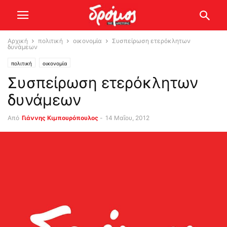
Αρχική
πολιτική
οικονομία
Συσπείρωση ετερόκλητων
δυνάμεων
πολιτική
οικονομία
Συσπείρωση ετερόκλητων
δυνάμεων
Από
Γιάννης Κιμπουρόπουλος
-
14 Μαΐου, 2012