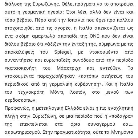
διάλυση της Ευρωζώνης. Θέλει πράγματι να το αποτρέψει
αυτό η γερμανική ηγεσία; Έτσι λέει, αλλά δεν είναι και
τόσο βέβαιο. Πέρα από την Ισπανία που έχει προ πολλού
στοχοποιηθεί από τις αγορές, η Ιταλία απεικονίζεται ως
ένα ακόμη αμαρτωλό αποπαίδι της ΟΝΕ που δεν είναι
διόλου βέβαιο ότι «άξιζε» την ένταξή της, σύμφωνα με τις
αποκαλύψεις του Spiegel, με ντοκουμέντα από
συναντήσεις και ευρωπαϊκές συνόδους από την περίοδο
«κατασκευής» του Μάαστριχτ και εντεύθεν. Τα
ντοκουμέντα παραχωρήθηκαν «κατόπιν αιτήσεως του
περιοδικού από τη γερμανική κυβέρνηση». Και η Ιταλία
του τεχνοκράτη Μόντι, λοιπόν, στο μενού των
κερδοσκόπων;
Προφανώς, η μετεκλογική Ελλάδα είναι η πιο ενοχλητική
πληγή στην Ευρωζώνη, σε μια περίοδο που η «ποδάγρα»
της επεκτείνεται στα όρια συναγερμού και…
ακρωτηριασμού. Στην πραγματικότητα, ούτε τα Μνημόνια