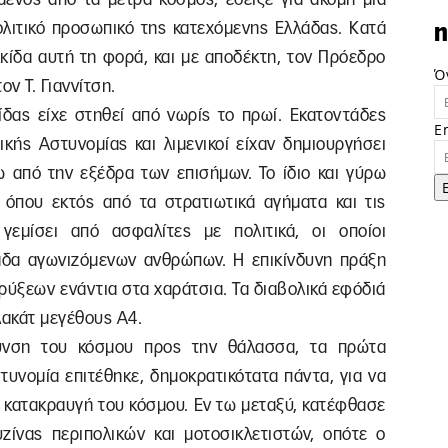
ολιτικό προσωπικό της κατεχόμενης Ελλάδας. Κατά
n
κίδα αυτή τη φορά, και με αποδέκτη, τον Πρόεδρο
Ό
ν Τ. Γιαννίτση.
ίδας είχε στηθεί από νωρίς το πρωί. Εκατοντάδες
E
ικής Αστυνομίας και λιμενικοί είχαν δημιουργήσει
ω από την εξέδρα των επισήμων. Το ίδιο και γύρω
 όπου εκτός από τα στρατιωτικά αγήματα και τις
γεμίσει από ασφαλίτες με πολιτικά, οι οποίοι
άδα αγωνιζόμενων ανθρώπων. Η επικίνδυνη πράξη
ύξεων ενάντια στα χαράτσια. Τα διαβολικά εφόδιά
πλακάτ μεγέθους Α4.
θυνση του κόσμου προς την θάλασσα, τα πρώτα
τυνομία επιτέθηκε, δημοκρατικότατα πάντα, για να
ν κατακραυγή του κόσμου. Εν τω μεταξύ, κατέφθασε
υζίνας περιπολικών και μοτοσικλετιστών, οπότε ο