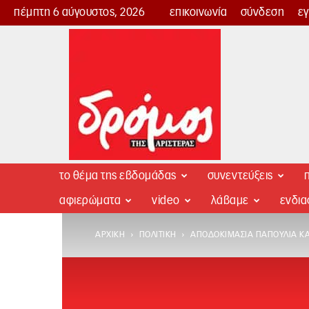
πέμπτη 6 αύγουστος, 2026
επικοινωνία
σύνδεση
ε
Δρόμος
της
Αριστεράς
το θέμα της εβδομάδας
συνεντεύξεις
π
αφιερώματα
video
λάβαμε
ενδι
ΑΡΧΙΚΉ
ΠΟΛΙΤΙΚΉ
ΑΠΟΔΟΚΙΜΑΣΊΑ ΠΑΠΟΎΛΙΑ ΚΑ