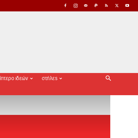
ίπτερο ιδεών
στήλες