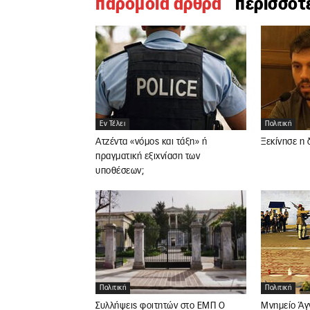
παρομοια αρθρα
περισσοτ
Εν Τέλει
Πολιτική
Ατζέντα «νόμος και τάξη» ή
Ξεκίνησε η 
πραγματική εξιχνίαση των
υποθέσεων;
Πολιτική
Πολιτική
Συλλήψεις φοιτητών στο ΕΜΠ Ο
Μνημείο Άγ