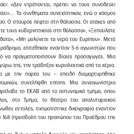
ει: «Δεν ντρέπονται, πρέπει να τους συνοδεύει
νάει»… Τα συνθήματα συνεχίστηκαν, ενώ ο κόσμος
ερο. Ο σταυρός πέφτει στη θάλασσα. Οι ατάκες από
ίχτε τους κυβερνητικούς στη θάλασσα», «Ξεπουλάτε
ύδατα», «Μη μολύνετε τα νερά του Ευρίπου». Μετά
αράδρομο, επιτέθηκαν εναντίον 5-6 αγωνιστών που
ό να πραγματοποιήσουν βίαιες προσαγωγές. Μια
 γύρω της, την τράβηξαν κυριολεκτικά από τα χέρια.
α με την παρέα του – επειδή διαμαρτυρήθηκε
νομικών, συνελήφθη επίσης. Μια συναγωνίστρια
αρέλαβε το ΕΚΑΒ από το αστυνομικό τμήμα, όπου
ος, στο Τμήμα, το θέατρο του απολυταρχικού
νωθεν εντολές, σχηματίστηκε δικογραφία εναντίον
ο 168 (προσβολή του προσώπου του Προέδρου της