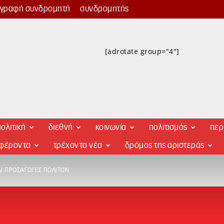
γγραφή συνδρομητή
συνδρομητής
[adrotate group="4"]
ολιτική
διεθνή
κοινωνία
πολιτισμός
περ
αφέροντα
τρέχοντα νέα
δρόμος της αριστεράς
Ι ΠΡΟΣΑΓΩΓΈΣ ΠΟΛΙΤΏΝ