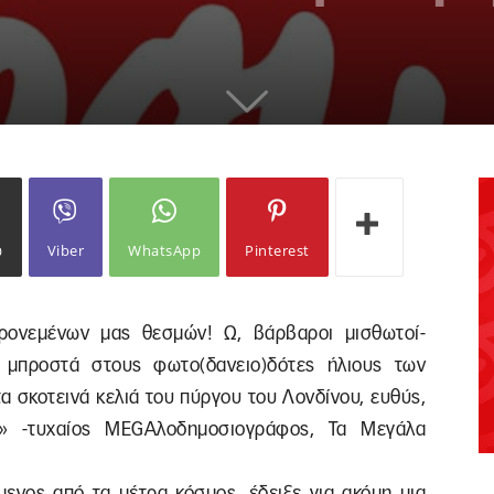
ω
Viber
WhatsApp
Pinterest
ρονεμένων μας θεσμών! Ω, βάρβαροι μισθωτοί-
α μπροστά στους φωτο(δανειο)δότες ήλιους των
α σκοτεινά κελιά του πύργου του Λονδίνου, ευθύς,
ς!» -τυχαίος MEGAλοδημοσιογράφος, Τα Μεγάλα
μενος από τα μέτρα κόσμος, έδειξε για ακόμη μια