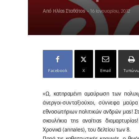
Από
Ηλίας Σταθάτος
-
16 Ιανουαρίου, 2012
Facebook
X
Email
Τυπών
«Ω, κατηραμένη αμαύρωση των πολυχ
άνεργοι-συνταξιούχοι, σύννεφα μαύρ
εθνοσωτήριων πολιτικών ανδρών μας! Στ
σκουλήκια της αναίτιας διαμαρτυρία
Χρονικά (annales), του δελτίου των 8.
Παρά τις καθεστωτικές κραυγές, ο θιγό