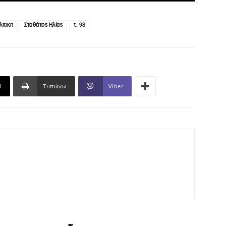
λιτικη
Σταθάτος Ηλίας
τ. 98
l
Τυπώνω
Viber