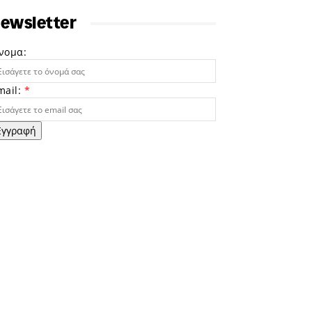
ewsletter
νομα:
mail:
*
Εγγραφή