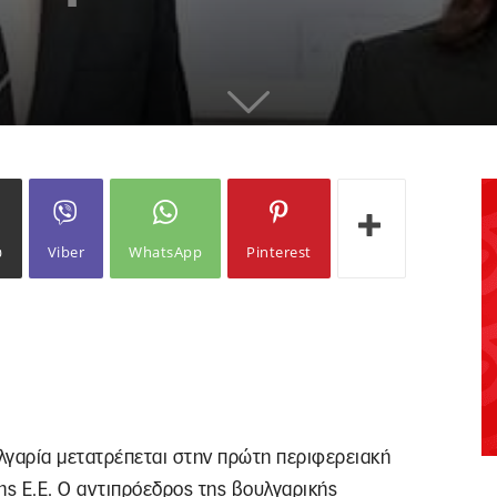
ω
Viber
WhatsApp
Pinterest
λγαρία μετατρέπεται στην πρώτη περιφερειακή
ς Ε.Ε. Ο αντιπρόεδρος της βουλγαρικής