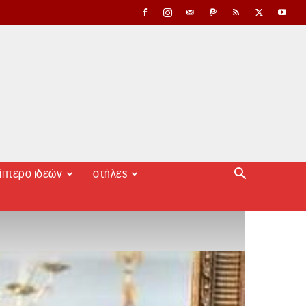
ίπτερο ιδεών
στήλες