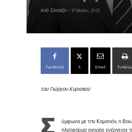
Από
Σύνταξη
-
17 Μαΐου, 2022
Facebook
X
Email
Τυπών
του Γιώργου Κυριακού
Σ
ύμφωνα με την Κομισιόν, η Βου
πλατφόρμα αγοράς ενέργειας τη