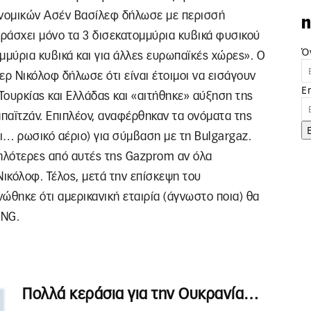
νομικών Ασέν Βασίλεφ δήλωσε με περισσή
n
αράσχει μόνο τα 3 δισεκατομμύρια κυβικά φυσικού
Ό
ομμύρια κυβικά και για άλλες ευρωπαϊκές χώρες». Ο
ρ Νικόλοφ δήλωσε ότι είναι έτοιμοι να εισάγουν
E
ουρκίας και Ελλάδας και «αιτήθηκε» αύξηση της
παϊτζάν. Επιπλέον, αναφέρθηκαν τα ονόματα της
ει… ρωσικό αέριο) για σύμβαση με τη Bulgargaz.
μηλότερες από αυτές της Gazprom αν όλα
ικόλοφ. Τέλος, μετά την επίσκεψη του
θηκε ότι αμερικανική εταιρία (άγνωστο ποια) θα
LNG.
Πολλά κεράσια για την Ουκρανία…