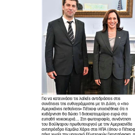
Για να κατευνάσει τις λαϊκές αντιδράσεις στις
συνέπειες της ευθυγράμμισης με τη Δύση, ο «πιο
Αμερικάνος πεθαίνεις» Πέτκοφ υποσχέθηκε ότι η
κυβέρνηση θα δώσει 1 δισεκατομμύριο ευρώ στα
ευπαθή νοικοκυριά… Στη φωτογραφία, συνάντηση
του Βούλγαρου πρωθυπουργού με την Αμερικανίδα
αντιπρόεδρο Καμάλα Χάρις στις ΗΠΑ (όπου ο Πέτκο
πήγε χωρίς την υπουργό Εξωτερικών Γκεντσόφσκα, η