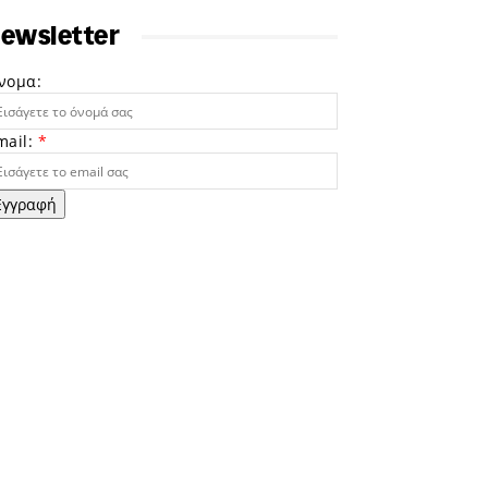
ewsletter
νομα:
mail:
*
Εγγραφή