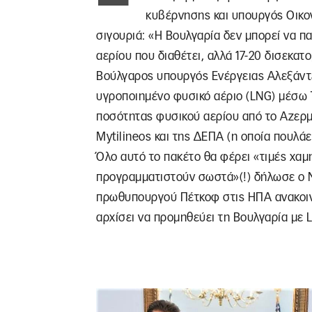
κυβέρνησης και υπουργός Οικο
σιγουριά: «Η Βουλγαρία δεν μπορεί να π
αερίου που διαθέτει, αλλά 17-20 δισεκατ
Βούλγαρος υπουργός Ενέργειας Αλεξάντε
υγροποιημένο φυσικό αέριο (LNG) μέσω Τ
ποσότητας φυσικού αερίου από το Αζερμ
Μytilineos και της ΔΕΠΑ (η οποία πουλά
Όλο αυτό το πακέτο θα φέρει «τιμές χα
προγραμματιστούν σωστά»(!) δήλωσε ο Ν
πρωθυπουργού Πέτκοφ στις ΗΠΑ ανακοινώ
αρχίσει να προμηθεύει τη Βουλγαρία με 