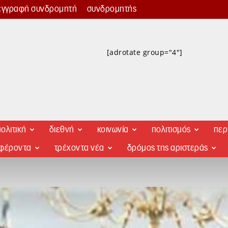
εγγραφή συνδρομητή
συνδρομητής
[adrotate group="4"]
ολιτική
διεθνή
κοινωνία
πολιτισμός
περ
αφέροντα
τρέχοντα νέα
δρόμος της αριστεράς