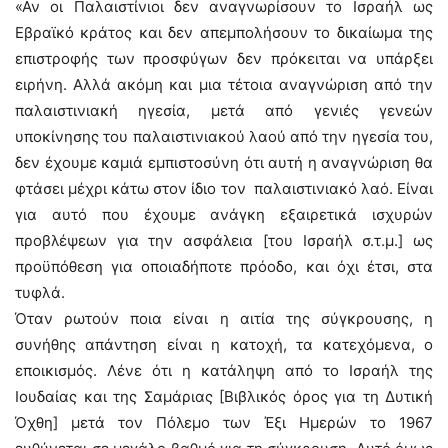
«Αν οι Παλαιστίνιοι δεν αναγνωρίσουν το Ισραήλ ως
Εβραϊκό κράτος και δεν απεμπολήσουν το δικαίωμα της
επιστροφής των προσφύγων δεν πρόκειται να υπάρξει
ειρήνη. Αλλά ακόμη και μια τέτοια αναγνώριση από την
παλαιστινιακή ηγεσία, μετά από γενιές γενεών
υποκίνησης του παλαιστινιακού λαού από την ηγεσία του,
δεν έχουμε καμιά εμπιστοσύνη ότι αυτή η αναγνώριση θα
φτάσει μέχρι κάτω στον ίδιο τον παλαιστινιακό λαό. Είναι
για αυτό που έχουμε ανάγκη εξαιρετικά ισχυρών
προβλέψεων για την ασφάλεια [του Ισραήλ σ.τ.μ.] ως
προϋπόθεση για οποιαδήποτε πρόοδο, και όχι έτσι, στα
τυφλά.
Όταν ρωτούν ποια είναι η αιτία της σύγκρουσης, η
συνήθης απάντηση είναι η κατοχή, τα κατεχόμενα, ο
εποικισμός. Λένε ότι η κατάληψη από το Ισραήλ της
Ιουδαίας και της Σαμάριας [Βιβλικός όρος για τη Δυτική
Όχθη] μετά τον Πόλεμο των Έξι Ημερών το 1967