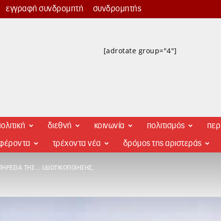
εγγραφή συνδρομητή
συνδρομητής
[adrotate group="4"]
ολιτική
διεθνή
κοινωνία
πολιτισμός
περ
αφέροντα
τρέχοντα νέα
δρόμος της αριστεράς
ΠΗΡΕΣΊΑ ΤΗΣ… ΙΔΙΩΤΙΚΟΠΟΊΗΣΗΣ;