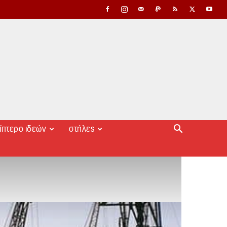
ίπτερο ιδεών
στήλες