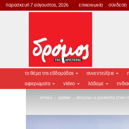
παρασκευή 7 αύγουστος, 2026
επικοινωνία
σύνδεση
Δρόμος
της
Αριστεράς
το θέμα της εβδομάδας
συνεντεύξεις
π
αφιερώματα
video
λάβαμε
ενδι
ΑΡΧΙΚΉ
ΔΙΕΘΝΉ
ΒΡΑΖΙΛΊΑ: Η ΔΙΑΦΘΟΡΆ ΣΤΗΝ Υ