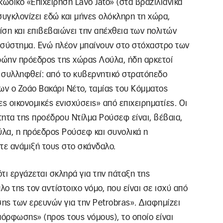
 κωδικό «Επιχείρηση Lavo Jato» (στα βραζιλιάνικα
συγκλονίζει εδώ και μήνες ολόκληρη τη χώρα,
ρίση και επιβεβαιώνει την απέχθεια των πολιτών
 σύστημα. Ενώ πλέον μπαίνουν στο στόχαστρο των
ρώην πρόεδρος της χώρας Λούλα, ήδη αρκετοί
 συλληφθεί: από το κυβερνητικό στρατόπεδο
ν ο Ζοάο Βακάρι Νέτο, ταμίας του Κόμματος
ς οικονομικές ενισχύσεις» από επιχειρηματίες. Οι
ητα της προέδρου Ντίλμα Ρούσεφ είναι, βέβαια,
α, η πρόεδρος Ρούσεφ και συνολικά η
ε ανάμιξή τους στο σκάνδαλο.
τι εργάζεται σκληρά για την πάταξη της
ο της τον αντίστοιχο νόμο, που είναι σε ισχύ από
σης των ερευνών για την Petrobras». Διαφημίζει
μόρφωσης» (προς τους νόμους), το οποίο είναι