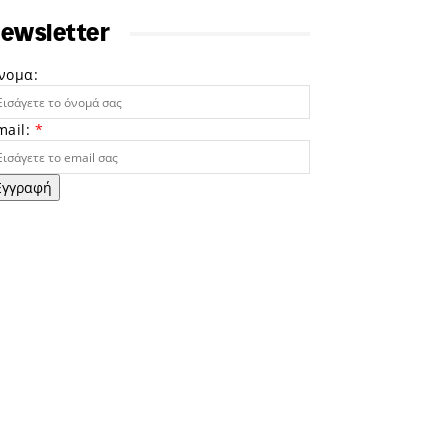
ewsletter
νομα:
mail:
*
Εγγραφή