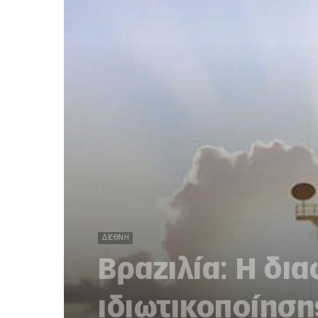
ΔΙΕΘΝΉ
Βραζιλία: Η δι
ιδιωτικοποίηση