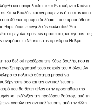
νελήφθη και προφυλακίστηκε ο Εντουάρντο Κούνια,
ης Κάτω Βουλής, κατηγορούμενος ότι αυτός και οι
 από 40 εκατομμύρια δολάρια – που προσπάθησε
ια θηριώδους ευαγγελικής εκκλησίας! Έτσι
 Νέτο ο μεγαλύτερος, ως πρόσφατα, κατήγορός του,
αν ονομάσει «η Νέμεσις της προέδρου Ντίλμα
ηψη του δεξιού προέδρου της Κάτω Βουλής, που κι
α ανοίξει πραγματικά τους ασκούς του Αιόλου. Αν
λόκληρο το πολιτικό σύστημα μπορεί να
 κυβέρνησης όσο και της αντιπολίτευσης
ασμό που θα θέτει τέλος στην προσπάθεια της
ομφής και εκδίωξης της προέδρου Ρούσεφ, από τη
ξεων» ηγετών της αντιπολίτευσης, από την άλλη.