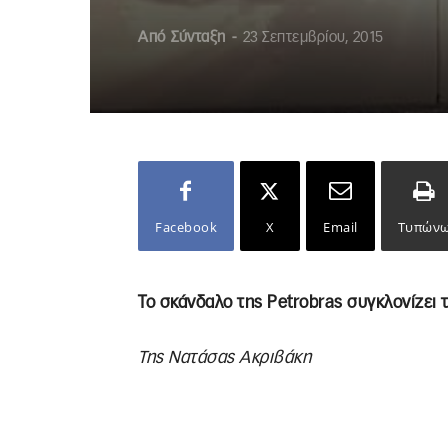
Από
Σύνταξη
-
23 Σεπτεμβρίου, 2015
Facebook
X
Email
Τυπών
Το σκάνδαλο της Petrobras συγκλονίζει
Της Νατάσας Ακριβάκη