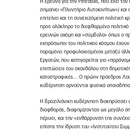
Η έρευνα για την Petrobas, που έχει τον
σημαίνει «Πλυντήριο Αυτοκινήτων») και 
επιτείνει και τη συνεχιζόμενη πολιτική κ
προς ολόκληρο το διεφθαρμένο πολιτικό
ερευνών ακόμη και «σύμβολα» όπως ο π
εκπρόσωποι του πολιτικού κόσμου έχουν
παραμένει προφυλακισμένος μεταξύ άλλω
Εργατών, που κατηγορείται για «παράνομε
επιπτώσεις του σκανδάλου στη δημοτικότ
καταστροφικές… Ο πρώην πρόεδρος Λούλ
κυβέρνηση αρνούνται φυσικά οποιαδήποτ
Η βραζιλιάνικη κυβέρνηση διακηρύσσει ό
διαφθοράς, διαφημίζοντας ως μεγάλο όπλ
πέρυσι, και την «ενθάρρυνση της συνέχι
επίσης την ίδρυση του «Ινστιτούτου Συμ