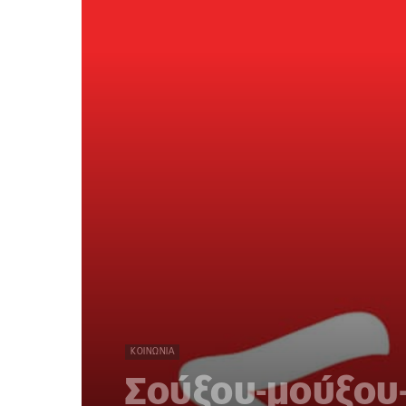
ΚΟΙΝΩΝΊΑ
Σούξου-μούξου