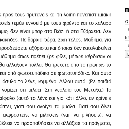
n
 προς τους πρυτάνεις και τη λοιπή πανεπιστημιακή
Ό
εσείς (εμάς εννοεί;) με τους φρέντο και το χαλαρό
ήμιο, δεν είναι μπαρ στο Γκάζι ή στα Εξάρχεια. Δεν
E
ικάκηδες. Πειθαρχία τώρα, ζωή τέλος. Μάθημα, για
προοδεύσετε αξύριστα και όποιος δεν καταλαβαίνει
 μάθημα όπως πρέπει (ρε φίλε, μήπως κέρδισαν οι
, θα αλλάξουν πολλά. Θα τρέχετε από το πρωί ως το
 και από φωτοτυπάδικο σε φωτοτυπάδικο. Και αυτό
, άσυλο το λένε, κομμένο. Αλλού αυτά. (Ρε παιδιά
νομίζει ότι μιλάει; Στη νεολαία του Μεταξά.) Το
φαλο (αυτό το λένε και για κάτι άλλο, αν κρίνεις
πτει, γιατί σου ανοίγει τα μυαλά. Γιατί σου δίνει
εκφραστείς, να μιλήσεις (ναι, να μιλήσεις), να
ν θέλεις να προσπαθήσεις να αλλάξεις τα πράγματα,