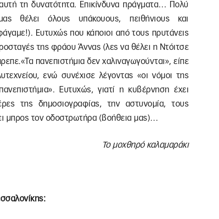
ει αυτή τη δυνατότητα. Επικίνδυνα πράγματα… Πολύ
ας θέλει όλους υπάκουους, πειθήνιους και
φάγαμε!). Ευτυχώς που κάποιοι από τους πρυτάνεις
ροσταγές της φράου Άννας (λες να θέλει η Ντόιτσε
ρεπε.«Τα πανεπιστήμια δεν χαλιναγωγούνται», είπε
τεχνείου, ενώ συνέχισε λέγοντας «οι νόμοι της
ανεπιστήμια». Ευτυχώς, γιατί η κυβέρνηση έχει
έρες της δημοσιογραφίας, την αστυνομία, τους
άλει μπρος τον οδοστρωτήρα (βοήθεια μας)…
Το μοχθηρό καλαμαράκι
εσσαλονίκης: