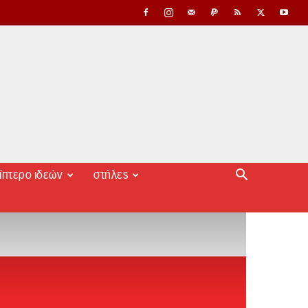
ίπτερο ιδεών
στήλες