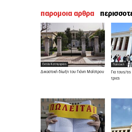
παρομοια αρθρα
περισσοτ
Εκτός Κατηγορίας
Πολιτική
Δικαστική δίωξη του Γιάνη Μαΐστρου
Για τους/τι
τριες