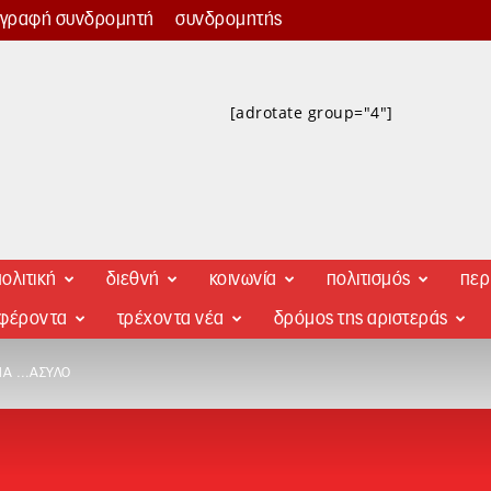
γγραφή συνδρομητή
συνδρομητής
[adrotate group="4"]
ολιτική
διεθνή
κοινωνία
πολιτισμός
περ
αφέροντα
τρέχοντα νέα
δρόμος της αριστεράς
ΙΑ …ΆΣΥΛΟ