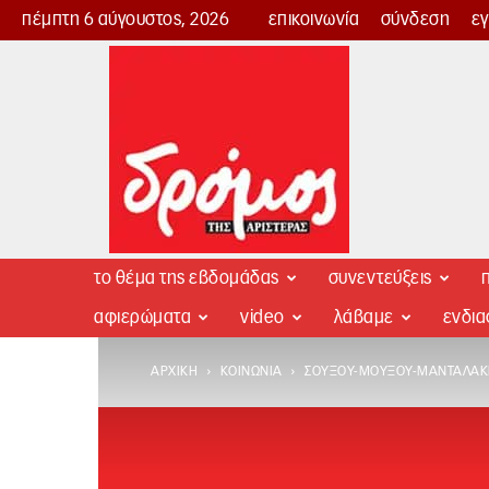
πέμπτη 6 αύγουστος, 2026
επικοινωνία
σύνδεση
ε
Δρόμος
της
Αριστεράς
το θέμα της εβδομάδας
συνεντεύξεις
π
αφιερώματα
video
λάβαμε
ενδι
ΑΡΧΙΚΉ
ΚΟΙΝΩΝΊΑ
ΣΟΎΞΟΥ-ΜΟΎΞΟΥ-ΜΑΝΤΑΛΆΚ