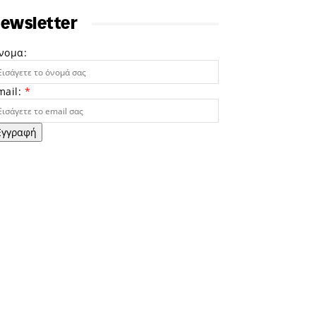
ewsletter
νομα:
mail:
*
Εγγραφή