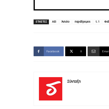
ΕΤΙΚΕΤΕΣ
ΑΕΙ
Άσυλο
παράδρομος
τ. 1
Φεβ
Facebook
X
Emai
Σύνταξη