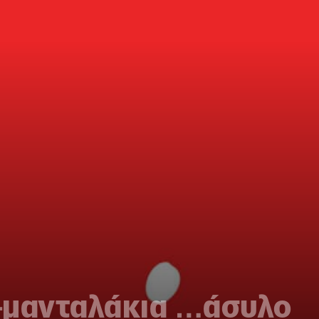
-μανταλάκια …άσυλο