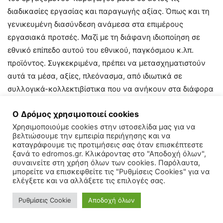
διαδικασίες εργασίας και παραγωγής αξίας. Όπως και τη
γενικευμένη διασύνδεση ανάμεσα στα επιμέρους
εργασιακά προτσές. Μαζί με τη διάφανη ιδιοποίηση σε
εθνικό επίπεδο αυτού του εθνικού, παγκόσμιου κ.λπ.
προϊόντος. Συγκεκριμένα, πρέπει να μετασχηματιστούν
αυτά τα μέσα, αξίες, πλεόνασμα, από ιδιωτικά σε
συλλογικά-κολλεκτιβίστικα που να ανήκουν στα διάφορα
κέντρα παραγωγής.
Ο Δρόμος χρησιμοποιεί cookies
Χρησιμοποιούμε cookies στην ιστοσελίδα μας για να
Όπως η διεθνής κοινότητα ελεύθερων ανθρώπων
βελτιώσουμε την εμπειρία περιήγησης και να
καταγράφουμε τις προτιμήσεις σας όταν επισκέπτεστε
έχει ανάγκη από την ελεύθερη ανάπτυξη του ατόμου,
ξανά το edromos.gr. Κλικάροντας στο "Αποδοχή όλων",
η κοινότητα που σέβεται τη σχέση ανθρώπου-φύσης,
συναινείτε στη χρήση όλων των cookies. Παρόλαυτα,
μπορείτε να επισκεφθείτε τις "Ρυθμίσεις Cookies" για να
που επιτρέπει την αναπαραγωγή της ζωής σε όλες
ελέγξετε και να αλλάξετε τις επιλογές σας.
της τις μορφές, συμπεριλαμβανομένης και της
ανθρώπινης ζωής, προτείνει μια νέα σχέση του
Ρυθμίσεις Cookie
Αποδοχή όλων
ανθρώπου με τη φύση, σαν αναπόσπαστο κομμάτι της