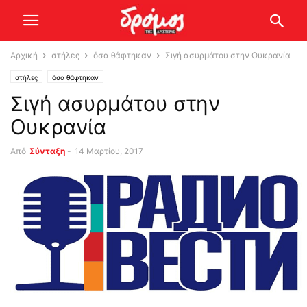
Αρχική
στήλες
όσα θάφτηκαν
Σιγή ασυρμάτου στην Ουκρανία
στήλες
όσα θάφτηκαν
Σιγή ασυρμάτου στην
Ουκρανία
Από
Σύνταξη
-
14 Μαρτίου, 2017