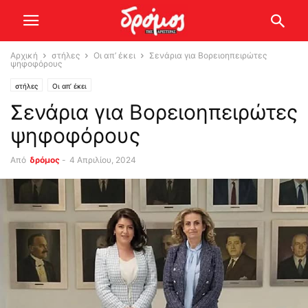
Αρχική
στήλες
Οι απ’ έκει
Σενάρια για Βορειοηπειρώτες
ψηφοφόρους
στήλες
Οι απ’ έκει
Σενάρια για Βορειοηπειρώτες
ψηφοφόρους
Από
δρόμος
-
4 Απριλίου, 2024