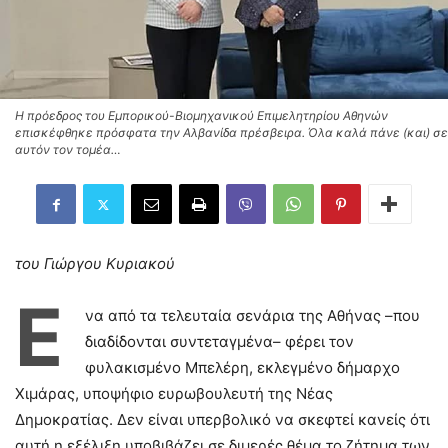
Η πρόεδρος του Εμπορικού-Βιομηχανικού Επιμελητηρίου Αθηνών
επισκέφθηκε πρόσφατα την Αλβανίδα πρέσβειρα. Όλα καλά πάνε (και) σε
αυτόν τον τομέα…
του Γιώργου Κυριακού
Έ
να από τα τελευταία σενάρια της Αθήνας –που
διαδίδονται συντεταγμένα– φέρει τον
φυλακισμένο Μπελέρη, εκλεγμένο δήμαρχο
Χιμάρας, υποψήφιο ευρωβουλευτή της Νέας
Δημοκρατίας. Δεν είναι υπερβολικό να σκεφτεί κανείς ότι
αυτή η εξέλιξη υποβιβάζει σε διμερές θέμα το ζήτημα των