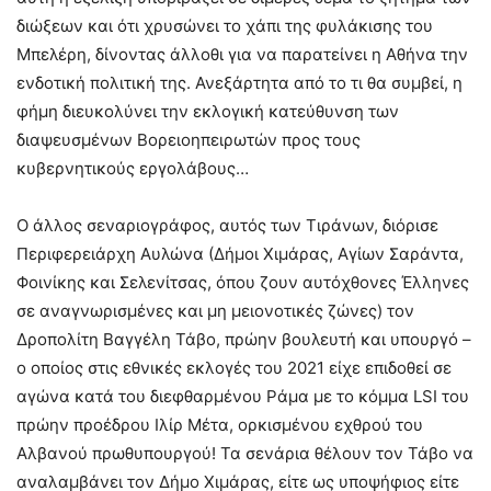
διώξεων και ότι χρυσώνει το χάπι της φυλάκισης του
Μπελέρη, δίνοντας άλλοθι για να παρατείνει η Αθήνα την
ενδοτική πολιτική της. Ανεξάρτητα από το τι θα συμβεί, η
φήμη διευκολύνει την εκλογική κατεύθυνση των
διαψευσμένων Βορειοηπειρωτών προς τους
κυβερνητικούς εργολάβους…
Ο άλλος σεναριογράφος, αυτός των Τιράνων, διόρισε
Περιφερειάρχη Αυλώνα (Δήμοι Χιμάρας, Αγίων Σαράντα,
Φοινίκης και Σελενίτσας, όπου ζουν αυτόχθονες Έλληνες
σε αναγνωρισμένες και μη μειονοτικές ζώνες) τον
Δροπολίτη Βαγγέλη Τάβο, πρώην βουλευτή και υπουργό –
ο οποίος στις εθνικές εκλογές του 2021 είχε επιδοθεί σε
αγώνα κατά του διεφθαρμένου Ράμα με το κόμμα LSI του
πρώην προέδρου Ιλίρ Μέτα, ορκισμένου εχθρού του
Αλβανού πρωθυπουργού! Τα σενάρια θέλουν τον Τάβο να
αναλαμβάνει τον Δήμο Χιμάρας, είτε ως υποψήφιος είτε