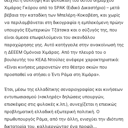
δείχνει η σύλληψη και φυλάκιση του δοτού δημάρχου
Χιμάρας Γκόρου από το SPAK (Ειδικό Δικαστήριο) – μετά
βέβαια την καταδίκη των Μπελέρη-Κοκαβέση, και χωρίς
να περιλαμβάνεται στη δικογραφία η εμπλεκόμενη πρώην
υπουργός Εξωτερικών Τζάτσκα και ο σύζυγός της, που
είναι άμεσα επωφελούμενοι του σκανδάλου
παραχώρησης γης. Αυτό κατήγγειλε στην ανακοίνωσή της
η ΔΕΕΕΜ Ομόνοια Χιμάρας. Από την πλευρά του ο
βουλευτής του ΚΕΑΔ Ντούλες ανέφερε χαρακτηριστικά:
«Είναι κινήσεις μαριονετών στο θέατρο σκιών που
προσπαθεί να στήσει ο Έντι Ράμα στη Χιμάρα».
Έτσι, μέσω της ελλαδίτικης σεναριογραφίας και κινήσεων
εντυπωσιασμού («σκληρές» δηλώσεις υπουργών,
επισκέψεις στις φυλακές κ.λπ.), συνεχίζεται η επιεικώς
προβληματική ελλαδική εξωτερική πολιτική. Ο
πρωθυπουργός Ράμα, από την άλλη, ενισχύει την ιδιότυπη
δικτατορία του, καλλιεργώντας ένα προφίλ…