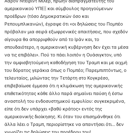
Άαρον Ντέιβιντ Μίλερ, πρώην διαπραγματευτής του
αμερικανικού ΥΠΕΞ και σύμβουλος προηγούμενων
προέδρων (τόσο Δημοκρατικών όσο και
Ρεπουμπλικανών), έγραψε ότι «οι δηλώσεις του Πομπέο
πρόβαλαν μια σειρά εξωφρενικές απαιτήσεις, που σχεδόν
σίγουρα θα απορριφθούν από το Ιράν και, το
σπουδαιότερο, η αμερικανική κυβέρνηση δεν έχει τα μέσα
να τις επιβάλει». Πού το πάει λοιπόν η Ουάσιγκτον, υπό
την αμφισβητούμενη καθοδήγηση του Τραμπ και με αιχμή
του δόρατος γεράκια όπως ο Πομπέο; Παρεμπιπτόντως, ο
τελευταίος, μιλώντας την Τετάρτη στο Κογκρέσο,
επιβεβαίωσε έμμεσα ότι η κλιμάκωση της αμερικανικής
επιθετικότητας κάθε άλλο παρά σημαίνει παύση ή έστω
αναστολή του ενδοσυστημικού εμφυλίου: συγκεκριμένα,
είπε ότι δεν υπάρχει «βαθύ κράτος» εντός της
αμερικανικής διοίκησης. Κι όταν του επισημάνθηκε ότι
άλλα λέει ο Τραμπ, περιορίστηκε να απαντήσει ότι… δεν
γνωρίζει τις δηλώσεις του προέδρου του!