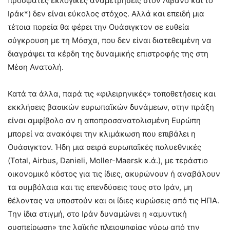
πρόσφατες εκλογικές αναμετρήσεις στον Λίβανο και το
Ιράκ*) δεν είναι εύκολος στόχος. Αλλά και επειδή μια
τέτοια πορεία θα φέρει την Ουάσιγκτον σε ευθεία
σύγκρουση με τη Μόσχα, που δεν είναι διατεθειμένη να
διαγράψει τα κέρδη της δυναμικής επιστροφής της στη
Μέση Ανατολή.
Κατά τα άλλα, παρά τις «φιλειρηνικές» τοποθετήσεις και
εκκλήσεις βασικών ευρωπαϊκών δυνάμεων, στην πράξη
είναι αμφίβολο αν η αποπροσανατολισμένη Ευρώπη
μπορεί να ανακόψει την κλιμάκωση που επιβάλει η
Ουάσιγκτον. Ήδη μια σειρά ευρωπαϊκές πολυεθνικές
(Total, Airbus, Danieli, Moller-Maersk κ.ά.), με τεράστιο
οικονομικό κόστος για τις ίδιες, ακυρώνουν ή αναβάλουν
τα συμβόλαια και τις επενδύσεις τους στο Ιράν, μη
θέλοντας να υποστούν και οι ίδιες κυρώσεις από τις ΗΠΑ.
Την ίδια στιγμή, στο Ιράν δυναμώνει η «αμυντική
συσπείρωση» της λαϊκής πλειοψηφίας γύρω από την