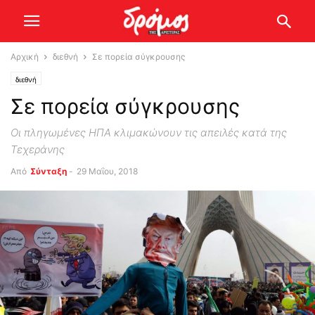
Αρχική
διεθνή
Σε πορεία σύγκρουσης
διεθνή
Σε πορεία σύγκρουσης
Οι πληγωμένες ΗΠΑ κλιμακώνουν τις απειλές κατά της
Τεχεράνης
Από
Σύνταξη
-
29 Μαΐου, 2018