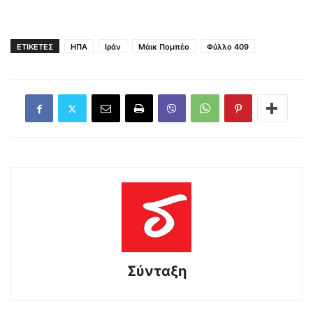
ΕΤΙΚΕΤΕΣ
ΗΠΑ
Ιράν
Μάικ Πομπέο
Φύλλο 409
Σύνταξη