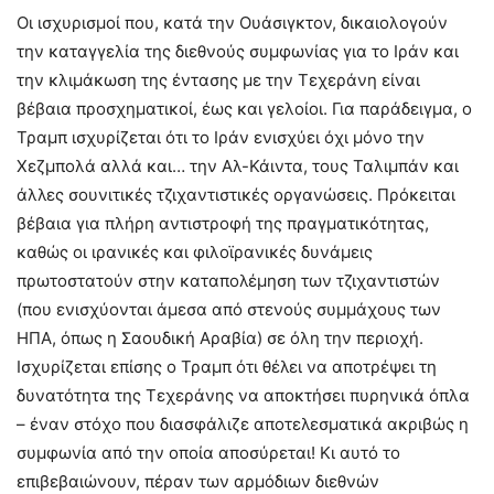
Οι ισχυρισμοί που, κατά την Ουάσιγκτον, δικαιολογούν
την καταγγελία της διεθνούς συμφωνίας για το Ιράν και
την κλιμάκωση της έντασης με την Τεχεράνη είναι
βέβαια προσχηματικοί, έως και γελοίοι. Για παράδειγμα, ο
Τραμπ ισχυρίζεται ότι το Ιράν ενισχύει όχι μόνο την
Χεζμπολά αλλά και… την Αλ-Κάιντα, τους Ταλιμπάν και
άλλες σουνιτικές τζιχαντιστικές οργανώσεις. Πρόκειται
βέβαια για πλήρη αντιστροφή της πραγματικότητας,
καθώς οι ιρανικές και φιλοϊρανικές δυνάμεις
πρωτοστατούν στην καταπολέμηση των τζιχαντιστών
(που ενισχύονται άμεσα από στενούς συμμάχους των
ΗΠΑ, όπως η Σαουδική Αραβία) σε όλη την περιοχή.
Ισχυρίζεται επίσης ο Τραμπ ότι θέλει να αποτρέψει τη
δυνατότητα της Τεχεράνης να αποκτήσει πυρηνικά όπλα
– έναν στόχο που διασφάλιζε αποτελεσματικά ακριβώς η
συμφωνία από την οποία αποσύρεται! Κι αυτό το
επιβεβαιώνουν, πέραν των αρμόδιων διεθνών