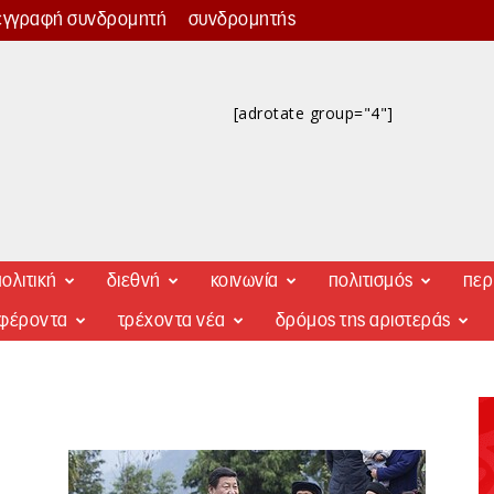
εγγραφή συνδρομητή
συνδρομητής
[adrotate group="4"]
ολιτική
διεθνή
κοινωνία
πολιτισμός
περ
αφέροντα
τρέχοντα νέα
δρόμος της αριστεράς