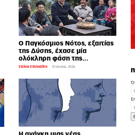
Ο Παγκόσμιος Νότος, εξαιτίας
της Δύσης, έχασε μία
ολόκληρη φάση της...
-
Στέλιος Ελληνιάδης
12 Ιουνίου, 2026
n
Ό
E
Η ανάγκη μιας νέας