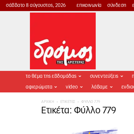
σάββατο 8 αύγουστος, 2026
επικοινωνία
σύνδεση
Δρόμος
της
Αριστεράς
το θέμα της εβδομάδας
συνεντεύξεις
π
αφιερώματα
video
λάβαμε
ενδι
ΑΡΧΙΚΉ
ΕΤΙΚΈΤΕΣ
ΦΎΛΛΟ 779
Ετικέτα: Φύλλο 779