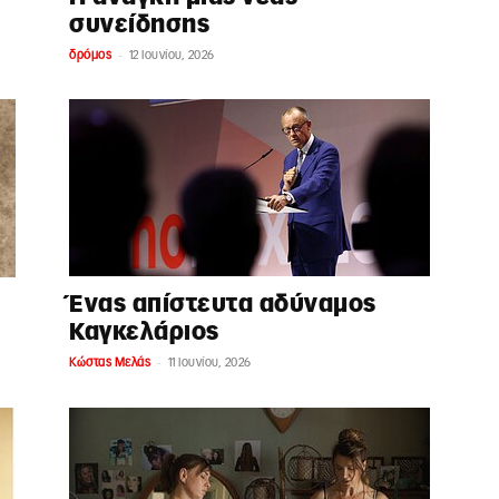
συνείδησης
-
δρόμος
12 Ιουνίου, 2026
Ένας απίστευτα αδύναμος
Καγκελάριος
-
Κώστας Μελάς
11 Ιουνίου, 2026