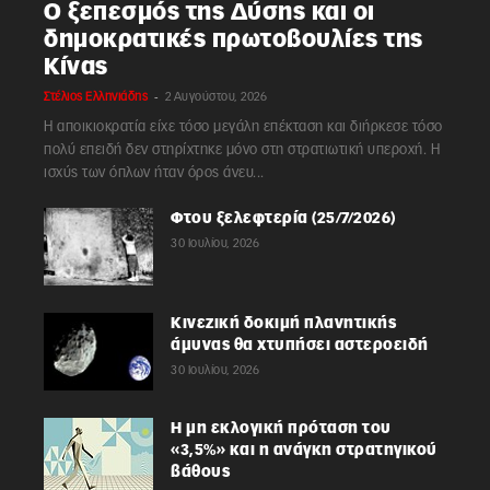
Ο ξεπεσμός της Δύσης και οι
δημοκρατικές πρωτοβουλίες της
Κίνας
-
Στέλιος Ελληνιάδης
2 Αυγούστου, 2026
Η αποικιοκρατία είχε τόσο μεγάλη επέκταση και διήρκεσε τόσο
πολύ επειδή δεν στηρίχτηκε μόνο στη στρατιωτική υπεροχή. Η
ισχύς των όπλων ήταν όρος άνευ...
Φτου ξελεφτερία (25/7/2026)
30 Ιουλίου, 2026
Κινεζική δοκιμή πλανητικής
άμυνας θα χτυπήσει αστεροειδή
30 Ιουλίου, 2026
Η μη εκλογική πρόταση του
«3,5%» και η ανάγκη στρατηγικού
βάθους