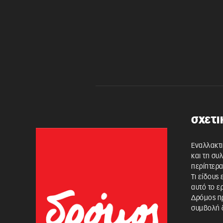
σχετι
Εναλλακτι
και τη συ
περίπτερα
Τι είδους
αυτό το ε
Δρόμος πρ
συμβολή δ