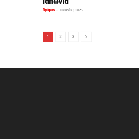
Ιαπωνία
-
δρόμος
11 Ιουνίου, 2026
1
2
3