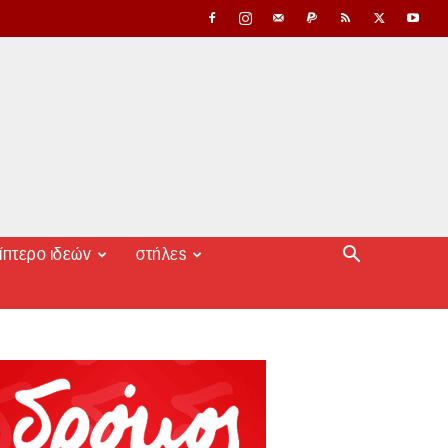
ίπτερο ιδεών
στήλες