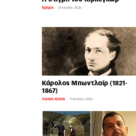
-
δρόμος
12 Ιουνίου, 2026
Κάρολος Μπωντλαίρ (1821-
1867)
-
Λουκάς Αξελός
11 Ιουνίου, 2026