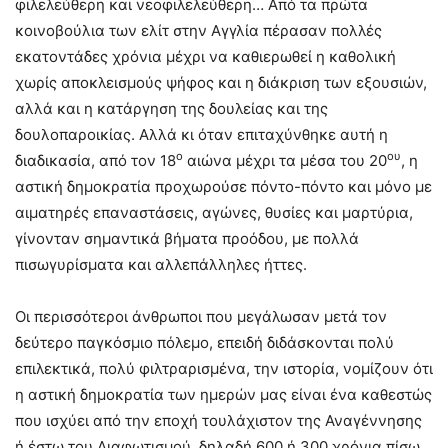
φιλελεύθερη και νεοφιλελεύθερη… Από τα πρώτα
κοινοβούλια των ελίτ στην Αγγλία πέρασαν πολλές
εκατοντάδες χρόνια μέχρι να καθιερωθεί η καθολική
χωρίς αποκλεισμούς ψήφος και η διάκριση των εξουσιών,
αλλά και η κατάργηση της δουλείας και της
δουλοπαροικίας. Αλλά κι όταν επιταχύνθηκε αυτή η
ο
ου
διαδικασία, από τον 18
αιώνα μέχρι τα μέσα του 20
, η
αστική δημοκρατία προχωρούσε πόντο-πόντο και μόνο με
αιματηρές επαναστάσεις, αγώνες, θυσίες και μαρτύρια,
γίνονταν σημαντικά βήματα προόδου, με πολλά
πισωγυρίσματα και αλλεπάλληλες ήττες.
Οι περισσότεροι άνθρωποι που μεγάλωσαν μετά τον
δεύτερο παγκόσμιο πόλεμο, επειδή διδάσκονται πολύ
επιλεκτικά, πολύ φιλτραρισμένα, την ιστορία, νομίζουν ότι
η αστική δημοκρατία των ημερών μας είναι ένα καθεστώς
που ισχύει από την εποχή τουλάχιστον της Αναγέννησης
ή έστω του Διαφωτισμού, δηλαδή 600 ή 300 χρόνια πίσω.