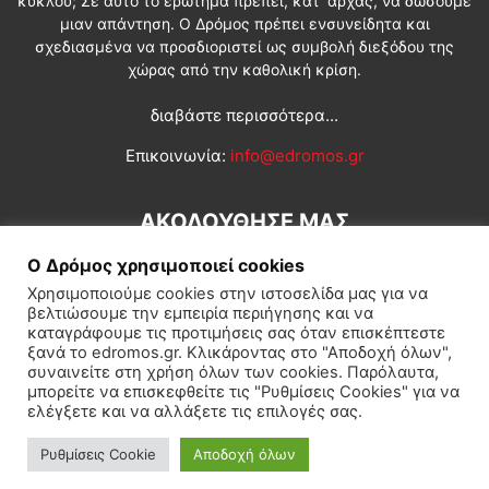
κύκλου; Σε αυτό το ερώτημα πρέπει, κατ’ αρχάς, να δώσουμε
μιαν απάντηση. Ο Δρόμος πρέπει ενσυνείδητα και
σχεδιασμένα να προσδιοριστεί ως συμβολή διεξόδου της
χώρας από την καθολική κρίση.
διαβάστε περισσότερα...
Επικοινωνία:
info@edromos.gr
ΑΚΟΛΟΥΘΗΣΕ ΜΑΣ
Ο Δρόμος χρησιμοποιεί cookies
Χρησιμοποιούμε cookies στην ιστοσελίδα μας για να
βελτιώσουμε την εμπειρία περιήγησης και να
καταγράφουμε τις προτιμήσεις σας όταν επισκέπτεστε
ξανά το edromos.gr. Κλικάροντας στο "Αποδοχή όλων",
συναινείτε στη χρήση όλων των cookies. Παρόλαυτα,
Εγγραφή συνδρομητή
Πολιτική
Διεθνή
Κοινωνία
μπορείτε να επισκεφθείτε τις "Ρυθμίσεις Cookies" για να
ελέγξετε και να αλλάξετε τις επιλογές σας.
Πολιτισμός
Αφιερώματα
Ρυθμίσεις Cookie
Αποδοχή όλων
© Δρόμος της Αριστεράς