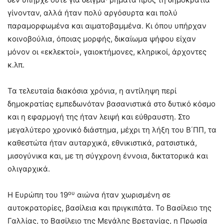
γίνονταν, αλλά ήταν πολύ αργόσυρτα και πολύ
παραμορφωμένα και αιματοβαμμένα. Κι όπου υπήρχαν
κοινοβούλια, όποιας μορφής, δικαίωμα ψήφου είχαν
μόνον οι «εκλεκτοί», γαιοκτήμονες, κληρικοί, άρχοντες
κ.λπ.
Τα τελευταία διακόσια χρόνια, η αντίληψη περί
δημοκρατίας εμπεδωνόταν βασανιστικά στο δυτικό κόσμο
και η εφαρμογή της ήταν λειψή και εύθραυστη. Στο
μεγαλύτερο χρονικό διάστημα, μέχρι τη λήξη του Β΄ΠΠ, τα
καθεστώτα ήταν αυταρχικά, εθνικιστικά, ρατσιστικά,
μισογύνικα και, με τη σύγχρονη έννοια, δικτατορικά και
ολιγαρχικά.
ου
Η Ευρώπη του 19
αιώνα ήταν χωρισμένη σε
αυτοκρατορίες, βασίλεια και πριγκιπάτα. Το Βασίλειο της
Γαλλίας, το Βασίλειο της Μεγάλης Βρετανίας, η Πρωσία