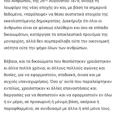
του Ανθρώπου, της 26
Αυγούστου 1879, άνοιξε τη
λεωφόρο της νέας εποχής αν και, με βάση τα σημερινά
δεδομένα, «παρέλειψε» να θέσει συστατικά στοιχεία της
εκκολαπτόμενης δημοκρατίας. Διακήρυξε ότι όλοι οι
άνθρωποι είναι εκ φύσεως ελεύθεροι και ίσοι σε επίπεδο
δικαιωμάτων, κατάργησε τα αποκλειστικά προνόμια της
μοναρχίας, αλλά δεν συμπεριέλαβε ούτε την οικονομική
ισότητα ούτε την ψήφο όλων των ανθρώπων.
Βέβαια, και τα δικαιώματα που θεσπίστηκαν χρειάστηκαν
κι άλλα πολλά χρόνια, κι άλλους πολλούς αγώνες και
θυσίες, για να εφαρμοστούν, σταδιακά, άνισα και με
συχνές υπαναχωρήσεις. Όσο γι’ αυτά που παραλείφτηκαν
εντελώς, χρειάστηκαν κι άλλες επαναστάσεις και
διεργασίες για να θεσπιστούν και να εφαρμοστούν εν όλω
ή εν μέρει, σε προσωρινή ή μόνιμη βάση, ακέραια ή
παραφθαρμένα, σε συνδυασμό με άλλα ή από μόνα τους.