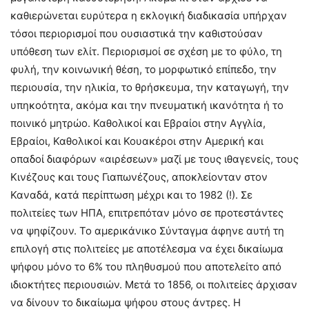
καθιερώνεται ευρύτερα η εκλογική διαδικασία υπήρχαν
τόσοι περιορισμοί που ουσιαστικά την καθιστούσαν
υπόθεση των ελίτ. Περιορισμοί σε σχέση με το φύλο, τη
φυλή, την κοινωνική θέση, το μορφωτικό επίπεδο, την
περιουσία, την ηλικία, το θρήσκευμα, την καταγωγή, την
υπηκοότητα, ακόμα και την πνευματική ικανότητα ή το
ποινικό μητρώο. Καθολικοί και Εβραίοι στην Αγγλία,
Εβραίοι, Καθολικοί και Κουακέροι στην Αμερική και
οπαδοί διαφόρων «αιρέσεων» μαζί με τους ιθαγενείς, τους
Κινέζους και τους Γιαπωνέζους, αποκλείονταν στον
Καναδά, κατά περίπτωση μέχρι και το 1982 (!). Σε
πολιτείες των ΗΠΑ, επιτρεπόταν μόνο σε προτεστάντες
να ψηφίζουν. Το αμερικάνικο Σύνταγμα άφηνε αυτή τη
επιλογή στις πολιτείες με αποτέλεσμα να έχει δικαίωμα
ψήφου μόνο το 6% του πληθυσμού που αποτελείτο από
ιδιοκτήτες περιουσιών. Μετά το 1856, οι πολιτείες άρχισαν
να δίνουν το δικαίωμα ψήφου στους άντρες. Η