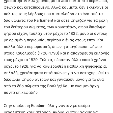
χρειάστηκαν 500 χρόνια, με το λαό πάντα στο περιθώριο,
φτωχό και καταπιεσμένο. Αλλά και μετά, δεν εκλέγανε οι
πολίτες τους λόρδους που αποτελούσαν το ένα από τα
δύο σώματα του Parliament και ούτε ψήφιζαν για τα μέλη
του δεύτερου σώματος, των κοινοτήτων, αφού δικαίωμα
ψήφου είχαν, τουλάχιστον μέχρι το 1832, μόνο οι άντρες
με ορισμένη περιουσία, περίπου ο ένας στους επτά. Και
πολλά άλλα περιοριστικά, όπως η απαγόρευση ψήφου
στους Καθολικούς (1728-1793) και η απαγόρευση εκλογής
τους μέχρι το 1829. Τελικά, πέρασαν άλλα εκατό χρόνια,
μέχρι το 1928, για να καθιερωθεί η καθολική ψηφοφορία.
Δηλαδή, χρειάστηκαν επτά αιώνες για να κατοχυρωθεί το
δικαίωμα ψήφου αντρών και γυναικών μόνο για το ένα
από τα δύο σώματα της Βουλής! Και με ένα μονάρχη
πάντα επικεφαλής!
Στην υπόλοιπη Ευρώπη, όλα γίνονταν με ακόμα
μεγαλύτερη καθυστέρηση. Ακόμα κι όταν άρχισε να