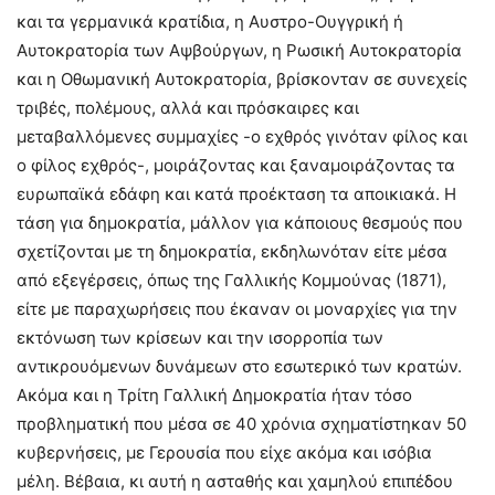
και τα γερμανικά κρατίδια, η Αυστρο-Ουγγρική ή
Αυτοκρατορία των Αψβούργων, η Ρωσική Αυτοκρατορία
και η Οθωμανική Αυτοκρατορία, βρίσκονταν σε συνεχείς
τριβές, πολέμους, αλλά και πρόσκαιρες και
μεταβαλλόμενες συμμαχίες -ο εχθρός γινόταν φίλος και
ο φίλος εχθρός-, μοιράζοντας και ξαναμοιράζοντας τα
ευρωπαϊκά εδάφη και κατά προέκταση τα αποικιακά. Η
τάση για δημοκρατία, μάλλον για κάποιους θεσμούς που
σχετίζονται με τη δημοκρατία, εκδηλωνόταν είτε μέσα
από εξεγέρσεις, όπως της Γαλλικής Κομμούνας (1871),
είτε με παραχωρήσεις που έκαναν οι μοναρχίες για την
εκτόνωση των κρίσεων και την ισορροπία των
αντικρουόμενων δυνάμεων στο εσωτερικό των κρατών.
Ακόμα και η Τρίτη Γαλλική Δημοκρατία ήταν τόσο
προβληματική που μέσα σε 40 χρόνια σχηματίστηκαν 50
κυβερνήσεις, με Γερουσία που είχε ακόμα και ισόβια
μέλη. Βέβαια, κι αυτή η ασταθής και χαμηλού επιπέδου