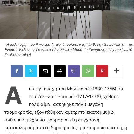
«Η άλλη όψη» του Άγγελου Αντωνόπουλου, στην έκθεση «Θεωρήματα» της
Ένωσης Ελλήνων Τεχνοκριτών, Εθνικό Μουσείο Σύγχρονης Τέχνης (φωτό
Στ. Ελληνιάδης)
Α
πό την εποχή του Μοντεσκιέ (1689-1755) και
του Ζαν-Ζακ Ρουσσώ (1712-1778), χύθηκε
πολύ αίμα, ασκήθηκε πολύ μεγάλη
τρομοκρατία, εξοντώθηκαν αμέτρητα εκατομμύρια
άνθρωποι μέχρι να φορμαριστεί η σύγχρονη
μεταπολεμική αστική δημοκρατία, η αντιπροσωπευτική, η