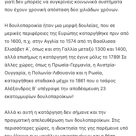
γιατί δεν μπορείς να συγκρίνεις κοινωνικά συστήματα
που έχουν χρονική απόσταση δύο χιλιάδων χρόνων.
Η δουλοπαροικία ήταν μια μορφή δουλείας, που σε
μερικές περιφέρειες της Ευρώπης καταργήθηκε πριν από
το 1600, π.χ. στην Αγγλία το 1574 από τη Βασίλισσα
Ελισάβετ Α΄, όπως και στη Γαλλία μεταξύ 1300 και 1400,
αλλά επισήμως η κατάργησή της έγινε μόλις το 1789! Σε
άλλες χώρες, όπως η Πρωσία-Γερμανία, η Αυστρία-
Ουγγαρία, η Πολωνία-Λιθουανία και η Ρωσία,
καταργήθηκε σταδιακά μέχρι το 1861 που ο τσάρος
Αλέξανδρος Β΄ υπέγραψε την αποδέσμευση 23
εκατομμυρίων δουλοπαροίκων!
Αλλά κι αυτή η κατάργηση δεν σήμανε και την
πραγματική απελευθέρωση των δουλοπαροίκων. Στις
περισσότερες χώρες, η ιδιοκτησία της γης παρέμεινε υπό
τον έλεγχο των μεγάλων γαιοκτημόνων και η θέση