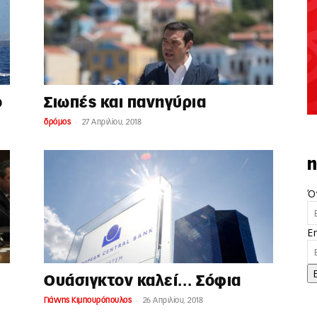
Σιωπές και πανηγύρια
ο
-
δρόμος
27 Απριλίου, 2018
n
Ό
E
Ουάσιγκτον καλεί… Σόφια
-
Γιάννης Κιμπουρόπουλος
26 Απριλίου, 2018