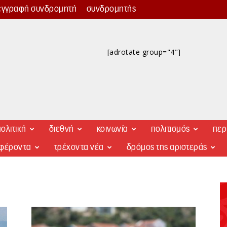
εγγραφή συνδρομητή
συνδρομητής
[adrotate group="4"]
ολιτική
διεθνή
κοινωνία
πολιτισμός
περ
αφέροντα
τρέχοντα νέα
δρόμος της αριστεράς