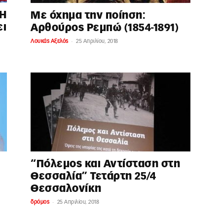
 Η
Με όχημα την ποίηση:
ει
Αρθούρος Ρεμπώ (1854-1891)
-
Λουκάς Αξελός
25 Απριλίου, 2018
“Πόλεμος και Αντίσταση στη
Θεσσαλία” Τετάρτη 25/4
Θεσσαλονίκη
-
δρόμος
25 Απριλίου, 2018