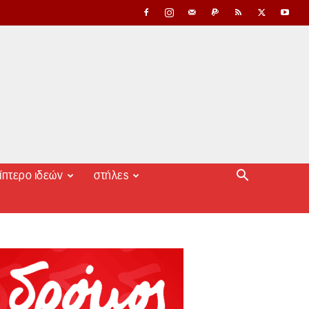
ίπτερο ιδεών
στήλες