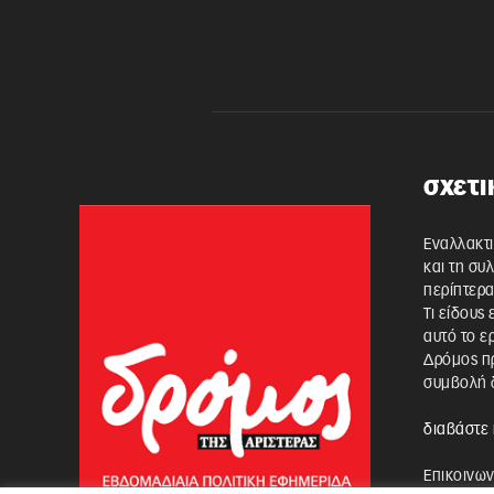
σχετι
Εναλλακτι
και τη συ
περίπτερα
Τι είδους
αυτό το ε
Δρόμος πρ
συμβολή δ
διαβάστε 
Επικοινων