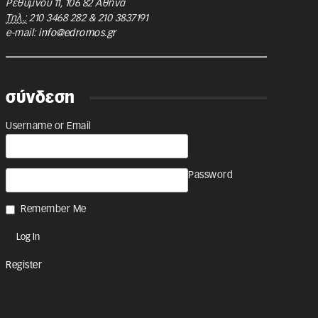
Ρεθύμνου 11
,
106 82
Αθήνα
Τηλ.:
210 3468 282
&
210 3837191
e-mail:
info@edromos.gr
σύνδεση
Username or Email
Password
Remember Me
Register