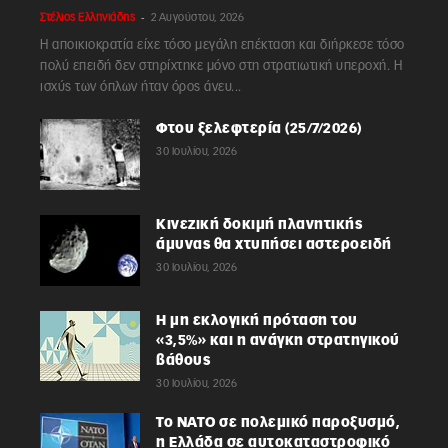
-
Στέλιος Ελληνιάδης
2 Αυγούστου, 2026
Η αποικιοκρατία είχε τόσο μεγάλη επέκταση και διήρκεσε τόσο
πολύ επειδή δεν στηρίχτηκε μόνο στη στρατιωτική υπεροχή. Η
ισχύς των όπλων ήταν όρος άνευ...
Φτου ξελεφτερία (25/7/2026)
30 Ιουλίου, 2026
Κινεζική δοκιμή πλανητικής
άμυνας θα χτυπήσει αστεροειδή
30 Ιουλίου, 2026
Η μη εκλογική πρόταση του
«3,5%» και η ανάγκη στρατηγικού
βάθους
30 Ιουλίου, 2026
Το ΝΑΤΟ σε πολεμικό παροξυσμό,
η Ελλάδα σε αυτοκαταστροφικό