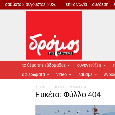
σάββατο 8 αύγουστος, 2026
επικοινωνία
σύνδεση
Δρόμος
της
Αριστεράς
το θέμα της εβδομάδας
συνεντεύξεις
π
αφιερώματα
video
λάβαμε
ενδι
ΑΡΧΙΚΉ
ΕΤΙΚΈΤΕΣ
ΦΎΛΛΟ 404
Ετικέτα: Φύλλο 404