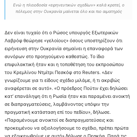
Ενώ η πλειοδοσία «ειρηνευτικών σχεδίων» καλά κρατεί, ο
πόλεμος στην Ουκρανία μαίνεται όλο και πιο αιματηρός
Δεν είναι τυχαίο ότι ο Ρώσος υπουργός Εξωτερικών
Λαβρόφ θεώρησε «γελοίους» όσους υποστηρίζουν ότι
ειρήνευση στην Ουκρανία σημαίνει η επαναφορά των
συνόρων στο προηγούμενο καθεστώς. Το ίδιο
επιφυλακτική ήταν και η τοποθέτηση του εκπροσώπου
του Κρεμλίνου Ντμίτρι Πεσκόφ στο Reuters. «Δεν
γνωρίζουμε για τι είδους σχέδιο μιλάμε, ή τι ακριβώς
αναφέρεται σε αυτό». «Ο πρόεδρος Πούτιν έχει δηλώσει
κατ’ επανάληψη ότι η Ρωσία ήταν και παραμένει ανοικτή
σε διαπραγματεύσεις, λαμβάνοντας υπόψιν την
πραγματική κατάσταση επί του πεδίου», δήλωσε.
«Παραμένουμε ανοικτοί σε διαπραγματεύσεις και
προκειμένου να αξιολογήσουμε το σχέδιο, πρέπει πρώτα
να εξοικειωθούμε με αυτό» δήλωσε ο Πεσκόφ. Παρά τις