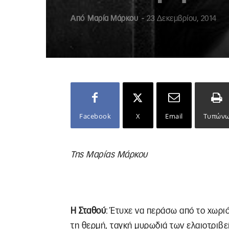
Από
Μαρία Μάρκου
-
23 Δεκεμβρίου, 2014
Facebook
X
Email
Τυπών
Της Μαρίας Μάρκου
Η Σταθού
: Έτυχε να περάσω από το χωρι
τη θερμή, ταγκή μυρωδιά των ελαιοτριβ