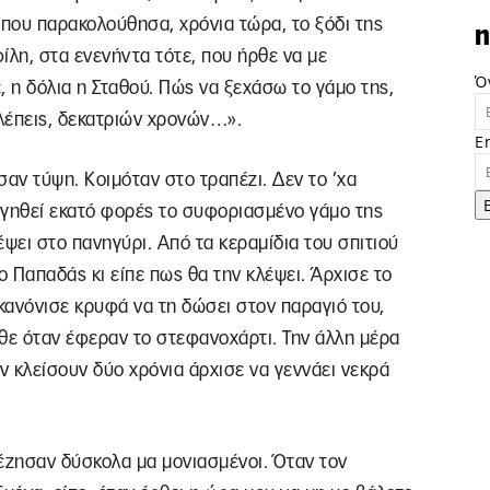
ι που παρακολούθησα, χρόνια τώρα, το ξόδι της
n
φίλη, στα ενενήντα τότε, που ήρθε να με
Ό
ε, η δόλια η Σταθού. Πώς να ξεχάσω το γάμο της,
βλέπεις, δεκατριών χρονών…».
E
σαν τύψη. Κοιμόταν στο τραπέζι. Δεν το ’χα
ιηγηθεί εκατό φορές το συφοριασμένο γάμο της
ρέψει στο πανηγύρι. Από τα κεραμίδια του σπιτιού
ο Παπαδάς κι είπε πως θα την κλέψει. Άρχισε το
 κανόνισε κρυφά να τη δώσει στον παραγιό του,
’μαθε όταν έφεραν το στεφανοχάρτι. Την άλλη μέρα
ν κλείσουν δύο χρόνια άρχισε να γεννάει νεκρά
έζησαν δύσκολα μα μονιασμένοι. Όταν τον