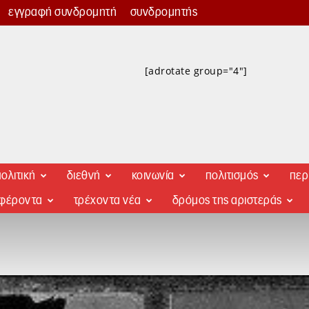
εγγραφή συνδρομητή
συνδρομητής
[adrotate group="4"]
ολιτική
διεθνή
κοινωνία
πολιτισμός
περ
αφέροντα
τρέχοντα νέα
δρόμος της αριστεράς