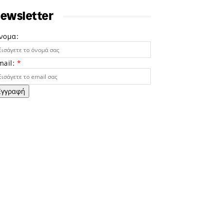
ewsletter
νομα:
mail:
*
Εγγραφή