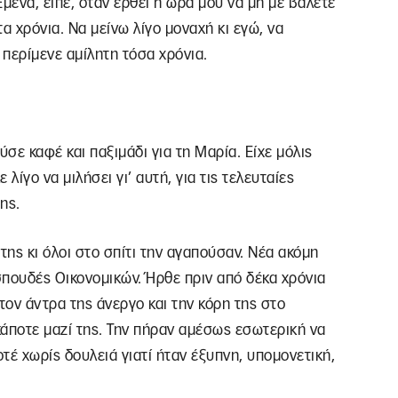
μένα, είπε, όταν έρθει η ώρα μου να μη με βάλετε
τα χρόνια. Να μείνω λίγο μοναχή κι εγώ, να
 περίμενε αμίλητη τόσα χρόνια.
ύσε καφέ και παξιμάδι για τη Μαρία. Είχε μόλις
λίγο να μιλήσει γι’ αυτή, για τις τελευταίες
ης.
ης κι όλοι στο σπίτι την αγαπούσαν. Νέα ακόμη
 σπουδές Οικονομικών. Ήρθε πριν από δέκα χρόνια
ον άντρα της άνεργο και την κόρη της στο
 κάποτε μαζί της. Την πήραν αμέσως εσωτερική να
οτέ χωρίς δουλειά γιατί ήταν έξυπνη, υπομονετική,