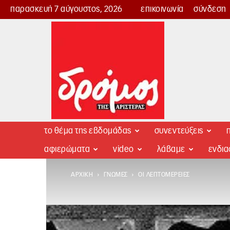
παρασκευή 7 αύγουστος, 2026
επικοινωνία
σύνδεση
Δρόμος
της
Αριστεράς
το θέμα της εβδομάδας
συνεντεύξεις
π
αφιερώματα
video
λάβαμε
ενδι
ΑΡΧΙΚΉ
ΓΝΏΜΕΣ
ΟΙ ΛΕΠΤΟΜΈΡΕΙΕΣ