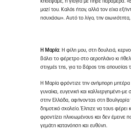
κηδέψαμε, η γιαγιά με πήρε παράμερα. «Ε
μαζί του. Καλός ήταν, αλλά τον είχα εξήν
ησυχάσω». Αυτό το λίγο, την αιωνιότητα,
Η Μαρία
: Η φίλη μου, στη δουλειά, κερνο
βάλει το φέρετρο στο αεροπλάνο κι ήθελε 
στιγμές της, για το βάρος της απουσίας τ
Η Μαρία φρόντιζε την ανήμπορη μητέρα τ
γυναίκα, ευγενική και καλλιεργημένη-με
στην Ελλάδα, αφήνοντας στη Βουλγαρία τ
δημοτικό σχολείο. Έλπιζε να τους φέρει
φροντίζει ηλικιωμένους και δεν έμεινε π
γεμάτη κατανόηση και ευθύνη.