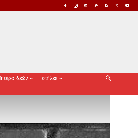
ίπτερο ιδεών
στήλες