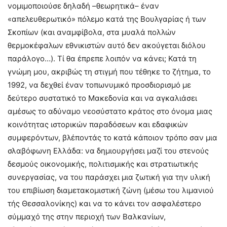
νομιμοποιούσε δηλαδή –θεωρητικά– έναν
«απελευθερωτικό» πόλεμο κατά της Βουλγαρίας ή των
Σκοπίων (και αναμφίβολα, στα μυαλά πολλών
θερμοκέφαλων εθνικιστών αυτό δεν ακούγεται διόλου
παράλογο…). Τί θα έπρεπε λοιπόν να κάνει; Κατά τη
γνώμη μου, ακριβώς τη στιγμή που τέθηκε το ζήτημα, το
1992, να δεχθεί έναν τοπωνυμικό προσδιορισμό με
δεύτερο συστατικό το Μακεδονία και να αγκαλιάσει
αμέσως το αδύναμο νεοσύστατο κράτος στο όνομα μιας
κοινότητας ιστορικών παραδόσεων και εδαφικών
συμφερόντων, βλέποντάς το κατά κάποιον τρόπο σαν μια
σλαβόφωνη Ελλάδα: να δημιουργήσει μαζί του στενούς
δεσμούς οικονομικής, πολιτισμικής και στρατιωτικής
συνεργασίας, να του παράσχει μια ζωτική για την υλική
του επιβίωση διαμετακομιστική ζώνη (μέσω του λιμανιού
τής Θεσσαλονίκης) και να το κάνει τον ασφαλέστερο
σύμμαχό της στην περιοχή των Βαλκανίων,