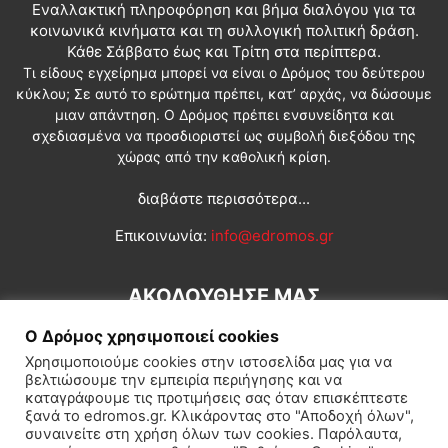
Εναλλακτική πληροφόρηση και βήμα διαλόγου για τα
κοινωνικά κινήματα και τη συλλογική πολιτική δράση.
Κάθε Σάββατο έως και Τρίτη στα περίπτερα.
Τι είδους εγχείρημα μπορεί να είναι ο Δρόμος του δεύτερου
κύκλου; Σε αυτό το ερώτημα πρέπει, κατ’ αρχάς, να δώσουμε
μιαν απάντηση. Ο Δρόμος πρέπει ενσυνείδητα και
σχεδιασμένα να προσδιοριστεί ως συμβολή διεξόδου της
χώρας από την καθολική κρίση.
διαβάστε περισσότερα...
Επικοινωνία:
info@edromos.gr
ΑΚΟΛΟΥΘΗΣΕ ΜΑΣ
Ο Δρόμος χρησιμοποιεί cookies
Χρησιμοποιούμε cookies στην ιστοσελίδα μας για να
βελτιώσουμε την εμπειρία περιήγησης και να
καταγράφουμε τις προτιμήσεις σας όταν επισκέπτεστε
ξανά το edromos.gr. Κλικάροντας στο "Αποδοχή όλων",
συναινείτε στη χρήση όλων των cookies. Παρόλαυτα,
Εγγραφή συνδρομητή
Πολιτική
Διεθνή
Κοινωνία