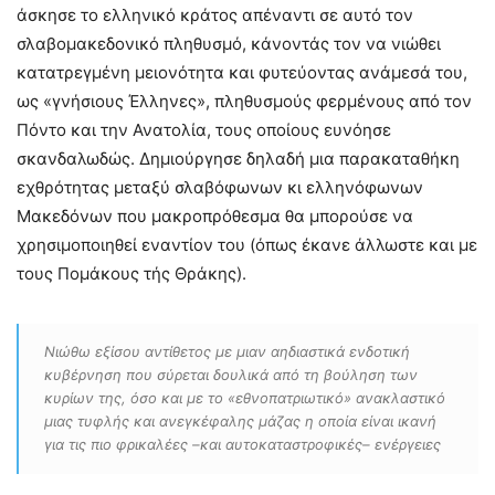
άσκησε το ελληνικό κράτος απέναντι σε αυτό τον
σλαβομακεδονικό πληθυσμό, κάνοντάς τον να νιώθει
κατατρεγμένη μειονότητα και φυτεύοντας ανάμεσά του,
ως «γνήσιους Έλληνες», πληθυσμούς φερμένους από τον
Πόντο και την Ανατολία, τους οποίους ευνόησε
σκανδαλωδώς. Δημιούργησε δηλαδή μια παρακαταθήκη
εχθρότητας μεταξύ σλαβόφωνων κι ελληνόφωνων
Μακεδόνων που μακροπρόθεσμα θα μπορούσε να
χρησιμοποιηθεί εναντίον του (όπως έκανε άλλωστε και με
τους Πομάκους τής Θράκης).
Νιώθω εξίσου αντίθετος με μιαν αηδιαστικά ενδοτική
κυβέρνηση που σύρεται δουλικά από τη βούληση των
κυρίων της, όσο και με το «εθνοπατριωτικό» ανακλαστικό
μιας τυφλής και ανεγκέφαλης μάζας η οποία είναι ικανή
για τις πιο φρικαλέες –και αυτοκαταστροφικές– ενέργειες