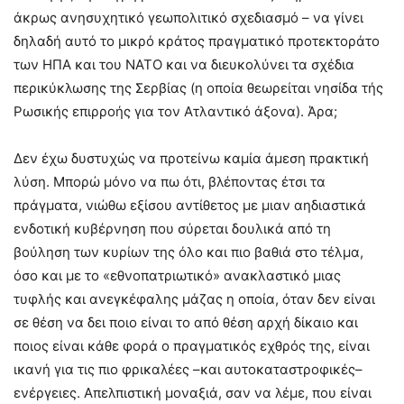
άκρως ανησυχητικό γεωπολιτικό σχεδιασμό – να γίνει
δηλαδή αυτό το μικρό κράτος πραγματικό προτεκτοράτο
των ΗΠΑ και του ΝΑΤΟ και να διευκολύνει τα σχέδια
περικύκλωσης της Σερβίας (η οποία θεωρείται νησίδα τής
Ρωσικής επιρροής για τον Ατλαντικό άξονα). Άρα;
Δεν έχω δυστυχώς να προτείνω καμία άμεση πρακτική
λύση. Μπορώ μόνο να πω ότι, βλέποντας έτσι τα
πράγματα, νιώθω εξίσου αντίθετος με μιαν αηδιαστικά
ενδοτική κυβέρνηση που σύρεται δουλικά από τη
βούληση των κυρίων της όλο και πιο βαθιά στο τέλμα,
όσο και με το «εθνοπατριωτικό» ανακλαστικό μιας
τυφλής και ανεγκέφαλης μάζας η οποία, όταν δεν είναι
σε θέση να δει ποιο είναι το από θέση αρχή δίκαιο και
ποιος είναι κάθε φορά ο πραγματικός εχθρός της, είναι
ικανή για τις πιο φρικαλέες –και αυτοκαταστροφικές–
ενέργειες. Απελπιστική μοναξιά, σαν να λέμε, που είναι