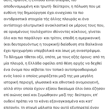
αποδυναμωμένη και τρωτή· δεύτερον, η πόλωση που με
ευθύνη της δημιούργησε έχει ενισχύσει τα πιο
αντιδραστικά στοιχεία τής άλλης πλευράς κι ένα
αντίστοιχο αλυτρωτικό ανακλαστικό εκ μέρους τους που,
σε ορισμένους τουλάχιστον ιθύνοντες κύκλους, γίνεται
όλο και πιο παράλογο· και τρίτον, επειδή η αμερικανική
(και δευτερευόντως η τουρκική) διείσδυση στα Βαλκάνια
έχει προχωρήσει υπερβολικά και ίσως μη αναστρέψιμα.
Το δίλημμα τίθεται οξύ, οπότε, με τους εξής όρους: από τη
μία πλευρά, η Ελλάδα οφείλει από θέση αρχής να δεχθεί
ένα όνομα που σέβεται τον τοπικό αυτοπροσδιορισμό
ενός λαού ο οποίος μοιράζεται μαζί της μια μεγάλη
ιστορική περιοχή, γλωσσικά και εθνοτικά ανομοιογενή,
αλλά στην οποία έχουν εξίσου δικαίωμα όλοι όσοι έζησαν
επί αιώνες εκεί και ζυμώθηκαν μαζί της· δεύτερον, επ’
ουδενί πρέπει να το κάνει εξαναγκασμένα και κατ’
επιταγήν, τη στιγμή μάλιστα που αυτό εξυπηρετεί έναν