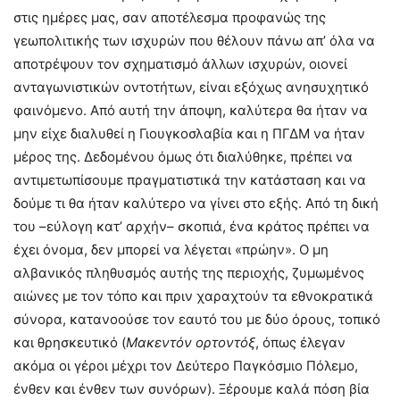
στις ημέρες μας, σαν αποτέλεσμα προφανώς της
γεωπολιτικής των ισχυρών που θέλουν πάνω απ’ όλα να
αποτρέψουν τον σχηματισμό άλλων ισχυρών, οιονεί
ανταγωνιστικών οντοτήτων, είναι εξόχως ανησυχητικό
φαινόμενο. Από αυτή την άποψη, καλύτερα θα ήταν να
μην είχε διαλυθεί η Γιουγκοσλαβία και η ΠΓΔΜ να ήταν
μέρος της. Δεδομένου όμως ότι διαλύθηκε, πρέπει να
αντιμετωπίσουμε πραγματιστικά την κατάσταση και να
δούμε τι θα ήταν καλύτερο να γίνει στο εξής. Από τη δική
του –εύλογη κατ’ αρχήν– σκοπιά, ένα κράτος πρέπει να
έχει όνομα, δεν μπορεί να λέγεται «πρώην». Ο μη
αλβανικός πληθυσμός αυτής της περιοχής, ζυμωμένος
αιώνες με τον τόπο και πριν χαραχτούν τα εθνοκρατικά
σύνορα, κατανοούσε τον εαυτό του με δύο όρους, τοπικό
και θρησκευτικό (
Μακεντόν ορτοντόξ
, όπως έλεγαν
ακόμα οι γέροι μέχρι τον Δεύτερο Παγκόσμιο Πόλεμο,
ένθεν και ένθεν των συνόρων). Ξέρουμε καλά πόση βία