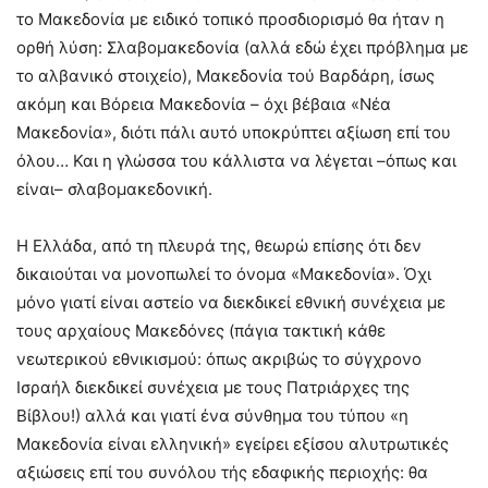
το Μακεδονία με ειδικό τοπικό προσδιορισμό θα ήταν η
ορθή λύση: Σλαβομακεδονία (αλλά εδώ έχει πρόβλημα με
το αλβανικό στοιχείο), Μακεδονία τού Βαρδάρη, ίσως
ακόμη και Βόρεια Μακεδονία – όχι βέβαια «Νέα
Μακεδονία», διότι πάλι αυτό υποκρύπτει αξίωση επί του
όλου… Και η γλώσσα του κάλλιστα να λέγεται –όπως και
είναι– σλαβομακεδονική.
Η Ελλάδα, από τη πλευρά της, θεωρώ επίσης ότι δεν
δικαιούται να μονοπωλεί το όνομα «Μακεδονία». Όχι
μόνο γιατί είναι αστείο να διεκδικεί εθνική συνέχεια με
τους αρχαίους Μακεδόνες (πάγια τακτική κάθε
νεωτερικού εθνικισμού: όπως ακριβώς το σύγχρονο
Ισραήλ διεκδικεί συνέχεια με τους Πατριάρχες της
Βίβλου!) αλλά και γιατί ένα σύνθημα του τύπου «η
Μακεδονία είναι ελληνική» εγείρει εξίσου αλυτρωτικές
αξιώσεις επί του συνόλου τής εδαφικής περιοχής: θα