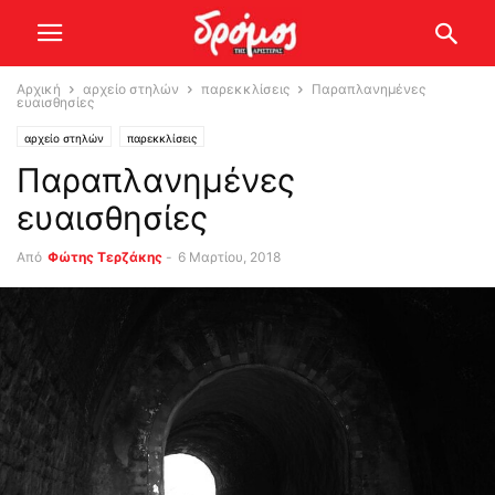
Αρχική
αρχείο στηλών
παρεκκλίσεις
Παραπλανημένες
ευαισθησίες
αρχείο στηλών
παρεκκλίσεις
Παραπλανημένες
ευαισθησίες
Από
Φώτης Τερζάκης
-
6 Μαρτίου, 2018