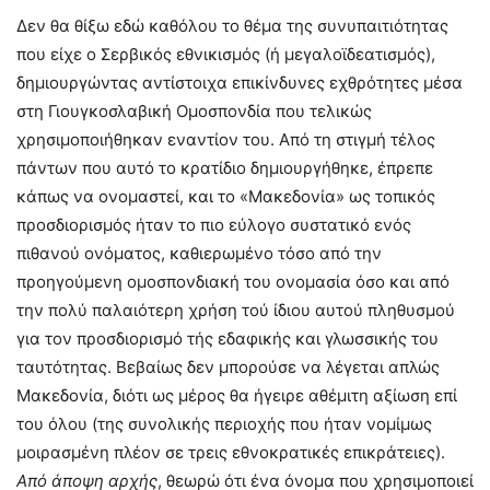
Δεν θα θίξω εδώ καθόλου το θέμα της συνυπαιτιότητας
που είχε ο Σερβικός εθνικισμός (ή μεγαλοϊδεατισμός),
δημιουργώντας αντίστοιχα επικίνδυνες εχθρότητες μέσα
στη Γιουγκοσλαβική Ομοσπονδία που τελικώς
χρησιμοποιήθηκαν εναντίον του. Από τη στιγμή τέλος
πάντων που αυτό το κρατίδιο δημιουργήθηκε, έπρεπε
κάπως να ονομαστεί, και το «Μακεδονία» ως τοπικός
προσδιορισμός ήταν το πιο εύλογο συστατικό ενός
πιθανού ονόματος, καθιερωμένο τόσο από την
προηγούμενη ομοσπονδιακή του ονομασία όσο και από
την πολύ παλαιότερη χρήση τού ίδιου αυτού πληθυσμού
για τον προσδιορισμό τής εδαφικής και γλωσσικής του
ταυτότητας. Βεβαίως δεν μπορούσε να λέγεται απλώς
Μακεδονία, διότι ως μέρος θα ήγειρε αθέμιτη αξίωση επί
του όλου (της συνολικής περιοχής που ήταν νομίμως
μοιρασμένη πλέον σε τρεις εθνοκρατικές επικράτειες).
Από άποψη αρχής
, θεωρώ ότι ένα όνομα που χρησιμοποιεί