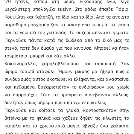
’70 ήτανε, κάπου στη μέση. Εικοσάρης εγώ, λίγο
μεγαλύτερη υπολόγιζα εκείνη. Στο ράδιο έπαιζε Πάριο,
Κουμιώτη και Καλατζή, τα ίδια και τα ίδια. Από τα ανοιχτά
παράθυρα μοσχομύριζαν τα μακαρόνια με κιμά, τα ψάρια
και τα γεμιστά της γειτονιάς. Το ουζερί απέναντι γεμάτο.
Περνούσε πάντα κατά τις δώδεκα από το δικό μας το
στενό, ποτέ δεν έμαθα για πού κινούσε. Μπορεί να ήταν
τουρίστρια, μπορεί και κάτι άλλο.
Κοκκινομάλλα, χαμηλοβλεπούσα και τσουπωτή. Σαν
ώριμο τσαμπί σταφύλι. Ήμουν μικρός μα ήξερα πως ο
συνδυασμός αυτός σκοτώνει κι ελέφαντα, και ανασταίνει
και πεθαμένο. Ευχαριστιόταν το ενδιαφέρον μου χωρίς
να συμμετέχει. Τότε τα πράγματα συνέβαιναν αλλιώς,
δεν ήταν όπως σήμερα που υπάρχουν ευκολίες.
Περνούσε και κοίταζε τα γλυκά, κοντοστεκόταν στην
βιτρίνα με τα ψιλικά και χάζευε δήθεν τις κλωστές, τα
καπέλα και τα χρωματιστά μαγιό, έβγαζε ένα χαλικάκι
από το παπούτσι της και τέτοια. Εγώ όμως ήξερα πως το