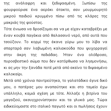
της ανάλαφρη και ξεδιψασμένη. Ξωπίσω της
φουρφούρισε ένα αεράκι άτακτο, σαν μουρμουρητό
μικρού παιδιού κρυμμένο πίσω από τις κλάρες της
μακριάς της φούστας.
Τότε ένιωσα να δροσίζομαι σα να με είχαν καταβρέξει με
έναν κουβά παγάκια από θαλασσινό νερό, από αυτά που
τσούζουν. Το κορμί της έκανε γύρω μου το λίβα να
σπαρταρά σαν λαβωμένη καλιακούδα που ψυχορραγεί
στην άκρη της πεδιάδας. Ήταν ένα ολόδροσο,
πυροσβεστικό σώμα που δεν κατόρθωσα να λησμονήσω,
κι ας μην την ξανάδα ποτέ μετά από εκείνο το διψασμένο
καλοκαίρι.
Μετά από χρόνια παντρεύτηκα, το γαλατάδικο έγινε δικό
μου, ο πατέρας μου αναπαύτηκε και στο ταμείο έχω
υπάλληλο, καμιά σχέση με τότε. Άλλαξε η βιτρίνα του
μαγαζιού, εκσυγχρονίστηκαν και τα γλυκά μας. Τώρα
ειδικεύομαστε στο ιταλικό παγωτό και οι πωλήσεις έχουν