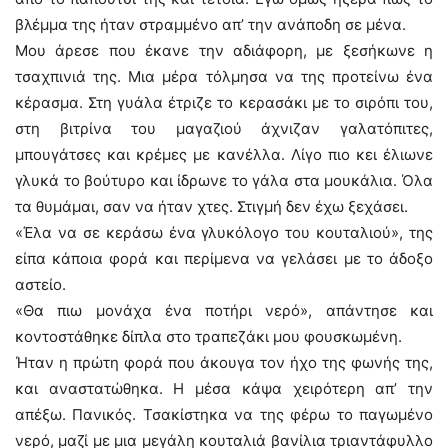
βλέμμα της ήταν στραμμένο απ’ την ανάποδη σε μένα.
Μου άρεσε που έκανε την αδιάφορη, με ξεσήκωνε η
τσαχπινιά της. Μια μέρα τόλμησα να της προτείνω ένα
κέρασμα. Στη γυάλα έτριζε το κερασάκι με το σιρόπι του,
στη βιτρίνα του μαγαζιού άχνιζαν γαλατόπιτες,
μπουγάτσες και κρέμες με κανέλλα. Λίγο πιο κει έλιωνε
γλυκά το βούτυρο και ίδρωνε το γάλα στα μουκάλια. Όλα
τα θυμάμαι, σαν να ήταν χτες. Στιγμή δεν έχω ξεχάσει.
«Έλα να σε κεράσω ένα γλυκόλογο του κουταλιού», της
είπα κάποια φορά και περίμενα να γελάσει με το άδοξο
αστείο.
«Θα πιω μονάχα ένα ποτήρι νερό», απάντησε και
κοντοστάθηκε δίπλα στο τραπεζάκι μου φουσκωμένη.
Ήταν η πρώτη φορά που άκουγα τον ήχο της φωνής της,
και αναστατώθηκα. Η μέσα κάψα χειρότερη απ’ την
απέξω. Πανικός. Τσακίστηκα να της φέρω το παγωμένο
νερό, μαζί με μια μεγάλη κουταλιά βανίλια τριαντάφυλλο