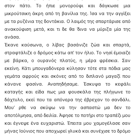
στον πάτο. Το ήπιε μονορούφι και δάγκωσε μια
μικρούτσικη άκρη από τη βανίλια της. Ίσα να την αγγίξει
με τα ρυζένια της δοντάκια. Ο λαιμός της σπαρτάρισε από
ανακούφιση μετά, και τι δε θα ’δινα να μύριζα μία της
ανάσα.
Έκανε καύσωνα, ο λίβας βασάνιζε ζώα και σπαρτά,
στραφτάλιζε ο δρόμος κάτω απ’ τον ήλιο. Το νησί έμοιαζε
με βάρκα, ο ουρανός πλατύς, η μέρα φρέσκια. Σαν
εκείνη. Κάτι μπουγαδόνερα κύλησαν τότε στα πόδια μας
γεμάτα αφρούς και σκόνες από το διπλανό μαγαζί που
κάνανε φασίνα. Αναπηδήσαμε. Έσκυψα το κεφάλι
καταγής και είδα πως μια φουσκάλα της πλήγωνε το
δάχτυλο, εκεί που τα απόνερα της έβρεχαν το σανδάλι.
Μου’ ρθε να σκύψω να την ασπαστώ μα δεν το
αποτόλμησα, από δειλία. Άφησε το ποτήρι στο τραπέζι μου
και έγνεψε ένα ευχαριστώ. Έπειτα μου χαμογέλασε σαν
μήνας Ιούνιος που αποχωρεί γλυκά και συνέχισε το δρόμο