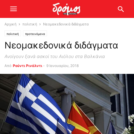
Αρχική
πολιτική
Νεομακεδονικά διδάγματα
πολιτική
προτεινόμενα
Νεομακεδονικά διδάγματα
Ανοίγουν ξανά ασκοί του Αιόλου στα Βαλκάνια
Από
Ρούντι Ρινάλντι
-
9 Ιανουαρίου, 2018