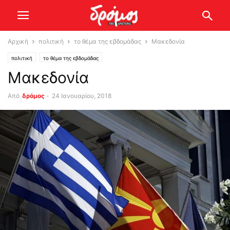
Αρχική
πολιτική
το θέμα της εβδομάδας
Μακεδονία
πολιτική
το θέμα της εβδομάδας
Μακεδονία
Από
δρόμος
-
24 Ιανουαρίου, 2018