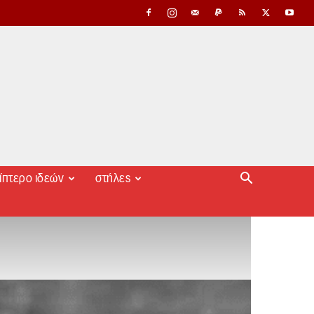
ίπτερο ιδεών
στήλες