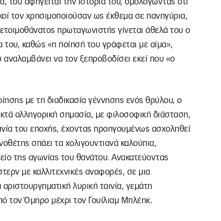
 του αφηγείται την ιστορία του, ομολογώντας ότι
κοί τον χρησιμοποιούσαν ως έκθεμα σε πανηγύρια,
 ετοιμοθάνατος πρωταγωνιστής γίνεται άθελά του ο
α του, καθώς «η ποίησή του γράφεται με αίμα»,
 αναλαμβάνει να τον ξεπροβοδίσει εκεί που «ο
οίησης με τη διαδικασία γέννησης ενός θρύλου, ο
κτά αλληγορική σημασία, με φιλοσοφική διάσταση,
αινία του εποχής, έχοντας προηγουμένως ασχοληθεί
νοθέτης σπάει τα χολιγουντιανά καλούπια,
είο της αγωνίας του θανάτου. Ανακατεύοντας
στερν με καλλιτεχνικές αναφορές, σε μια
 αριστουργηματική λυρική ταινία, γεμάτη
ό τον Όμηρο μέχρι τον Γουίλιαμ Μπλέηκ.