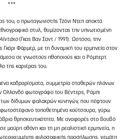
***
ας του, ο πρωταγωνιστής Τζόνι Ντεπ αποκτά
εθνογραφικό στυλ, θυμίζοντας την υπνωτισμένη
Αϊντάχο
(Γκας Βαν Σαντ / 1991). Ωστόσο, την
 Γκάρι Φάρμερ, με τη δυναμική του ερμηνεία στον
άμεσα σε γνωστούς ηθοποιούς και ο Ρόμπερτ
λο της καριέρας του.
ένα καδραρίσματα, συμμετρία σταθερών πλάνων
τον Ολλανδό φωτογράφο του Βέντερς, Ρόμπι
ή των δίδυμων φαλακρών κυνηγών, που πέφτουν
αν φωτοστέφανο τοποθετημένα κούτσουρα, γύρω
κάβρια θρησκευτικότητα. Με αναφορές στο βουβό
σε μαύρη οθόνη και τη μη ρεαλιστική ερμηνεία, η
σωτερικευμένης φιλοσοφικής προσήλωσης, γεμάτη