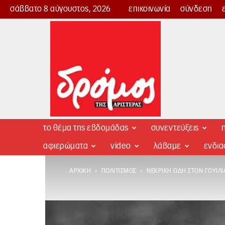
σάββατο 8 αύγουστος, 2026
επικοινωνία
σύνδεση
Δρόμος
της
Αριστεράς
το θέμα της εβδομάδας
συνεντεύξεις
π
αφιερώματα
video
λάβαμε
ενδι
ΑΡΧΙΚΉ
ΠΟΛΙΤΙΣΜΌΣ
ΝΕΚΡΙΚΉ ΩΔΉ ΣΤΟΝ ΓΟΥΊΛ