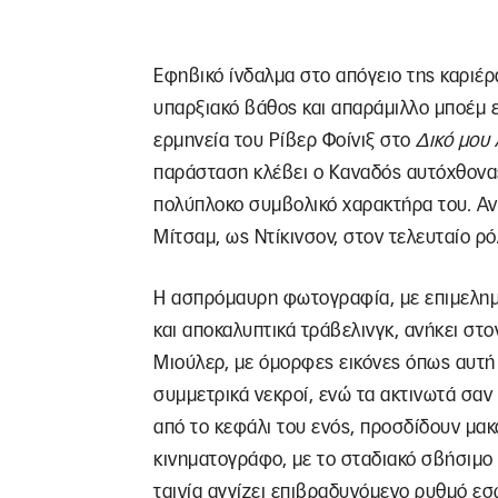
Εφηβικό ίνδαλμα στο απόγειο της καριέρ
υπαρξιακό βάθος και απαράμιλλο μποέμ 
ερμηνεία του Ρίβερ Φοίνιξ στο
Δικό μου 
παράσταση κλέβει ο Καναδός αυτόχθονας
πολύπλοκο συμβολικό χαρακτήρα του. Αν
Μίτσαμ, ως Ντίκινσον, στον τελευταίο ρό
Η ασπρόμαυρη φωτογραφία, με επιμελημ
και αποκαλυπτικά τράβελινγκ, ανήκει σ
Μιούλερ, με όμορφες εικόνες όπως αυτ
συμμετρικά νεκροί, ενώ τα ακτινωτά σ
από το κεφάλι του ενός, προσδίδουν μα
κινηματογράφο, με το σταδιακό σβήσιμο 
ταινία αγγίζει επιβραδυνόμενο ρυθμό ε