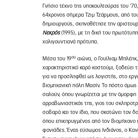
Γνήσιο τέκνο της υποκουλτούρας του ’70
64χρονος σήμερα Τζιμ Τζάρμους, από το
δημιουργούς, σκηνοθέτησε την αριστουρ
Νεκρός
(1995), με τη δική του πρωτότυ
χολιγουντιανά πρότυπα.
ου
Μέσα του 19
αιώνα, ο Γουίλιαμ Μπλέηκ,
χαρακτηριστικό καρό κοστούμι, ξοδεύει τ
για να προσληφθεί ως λογιστής, στο εργ
βιομηχανική πόλη Μασίν. Το πόστο όμως 
σαλούν, όπου γνωρίζεται με την όμορφη
αρραβωνιαστικός της, γιος του σκληροτ
σοβαρά και τον ίδιο, που σκοτώνει τον 
όπου επικηρυγμένος από τον βιομήχανο π
φονιάδες. Ένας εύσωμος Ινδιάνος, ο Κανέ