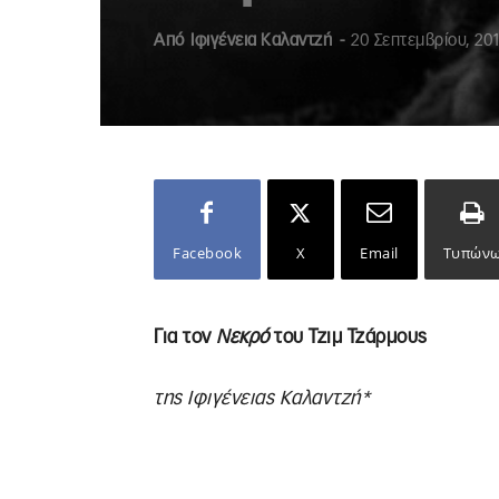
Από
Ιφιγένεια Καλαντζή
-
20 Σεπτεμβρίου, 20
Facebook
X
Email
Τυπών
Για τον
Νεκρό
του Τζιμ Τζάρμους
της Ιφιγένειας Καλαντζή*