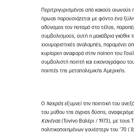
Περιτριγυρισμένος από κακούς οιωνούς π
ήρωας παρουσιάζεται με φόντο ένα ξύλιν
αδύναμος τον ποταμό στο τέλος, παραπέ
συμβολισμούς, αυτή η μακάβρια γκόθικ τ
χιουμοριστικές αναλαμπές, παραμένει από
κυρίαρχη αναφορά στην ποίηση του Γουίλ
συμβολιστή ποιητή και εικονογράφου του
ποιητές της μεταπολεμικής Αμερικής.
Ο
Νεκρός
εξυμνεί την ποιητική του ανεξ
του μύθου της άγριας δύσης, αναφερόμ
Κανένας
(Τονίνο Βαλέρι / 1973), με τους 
πολιτικοποιημένων γουέστερν του ’70 (
Τ