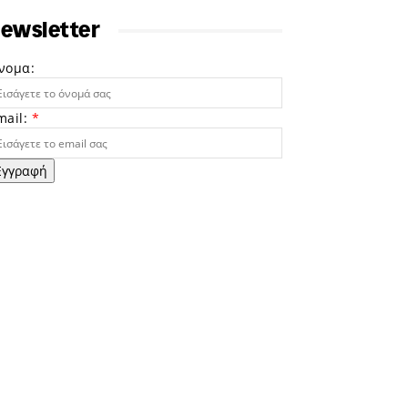
ewsletter
νομα:
mail:
*
Εγγραφή