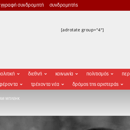
εγγραφή συνδρομητή
συνδρομητής
[adrotate group="4"]
ολιτική
διεθνή
κοινωνία
πολιτισμός
περ
αφέροντα
τρέχοντα νέα
δρόμος της αριστεράς
ΙΑΜ ΜΠΛΈΗΚ