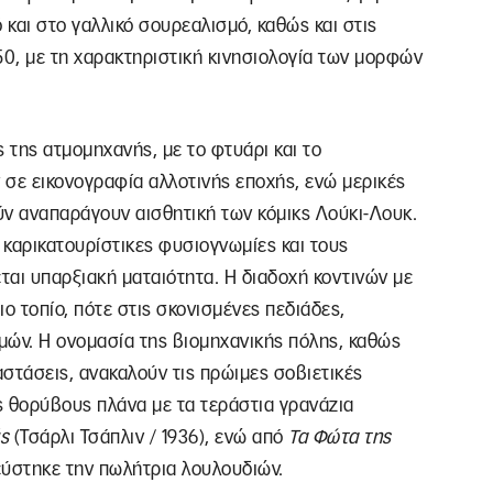
και στο γαλλικό σουρεαλισμό, καθώς και στις
50, με τη χαρακτηριστική κινησιολογία των μορφών
 της ατμομηχανής, με το φτυάρι και το
ε εικονογραφία αλλοτινής εποχής, ενώ μερικές
ύν αναπαράγουν αισθητική των κόμικς Λούκι-Λουκ.
 καρικατουρίστικες φυσιογνωμίες και τους
αι υπαρξιακή ματαιότητα. Η διαδοχή κοντινών με
ο τοπίο, πότε στις σκονισμένες πεδιάδες,
ών. Η ονομασία της βιομηχανικής πόλης, καθώς
αστάσεις, ανακαλούν τις πρώιμες σοβιετικές
ύς θορύβους πλάνα με τα τεράστια γρανάζια
ς
(Τσάρλι Τσάπλιν / 1936), ενώ από
Τα
Φώτα της
νεύστηκε την πωλήτρια λουλουδιών.