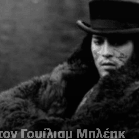
τον Γουίλιαμ Μπλέηκ