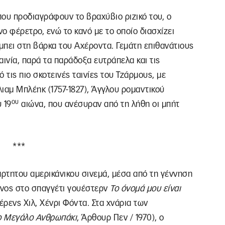
ου προδιαγράφουν το βραχύβιο ριζικό του, ο
ο φέρετρο, ενώ το κανό με το οποίο διασχίζει
μπει στη βάρκα του Αχέροντα. Γεμάτη επιθανάτιους
αινία, παρά τα παράδοξα ευτράπελα και τις
 τις πιο σκοτεινές ταινίες του Τζάρμους, με
ιαμ Μπλέηκ (1757-1827), Άγγλου ρομαντικού
ου
 19
αιώνα, που ανέσυραν από τη λήθη οι μπήτ
***
άρτητου αμερικάνικου σινεμά, μέσα από τη γέννηση
ενος στο σπαγγέτι γουέστερν
Το όνομά μου είναι
Τέρενς Χιλ, Χένρι Φόντα. Στα χνάρια των
ο Μεγάλο Ανθρωπάκι
, Άρθουρ Πεν / 1970), ο