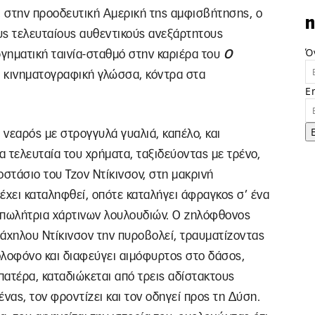
, στην προοδευτική Αμερική της αμφισβήτησης, ο
n
υς τελευταίους αυθεντικούς ανεξάρτητους
Ό
γηματική ταινία-σταθμό στην καριέρα του
Ο
πη κινηματογραφική γλώσσα, κόντρα στα
E
 νεαρός με στρογγυλά γυαλιά, καπέλο, και
α τελευταία του χρήματα, ταξιδεύοντας με τρένο,
οστάσιο του Τζον Ντίκινσον, στη μακρινή
έχει καταληφθεί, οπότε καταλήγει άφραγκος σ’ ένα
 πωλήτρια χάρτινων λουλουδιών. Ο ζηλόφθονος
ράχηλου Ντίκινσον την πυροβολεί, τραυματίζοντας
δολοφόνο και διαφεύγει αιμόφυρτος στο δάσος,
ατέρα, καταδιώκεται από τρεις αδίστακτους
νας, τον φροντίζει και τον οδηγεί προς τη Δύση.