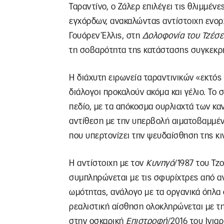
Ταραντίνο, ο Ζάλερ επιλέγει τις θλιμμέν
εγχόρδων, ανακαλώντας αντίστοιχη ενορ
Γουόρεν Έλλις, στη
Δολοφονία του Τζέσε
τη σοβαρότητα της κατάστασης συγκεκρ
Η διάχυτη ειρωνεία ταραντινικών «εκτός 
διάλογοι προκαλούν ακόμα και γέλιο. Το 
πεδίο, με τα απόκοσμα ουρλιαχτά των καν
αντίθεση με την υπερβολή αιματοβαμμέν
που υπερτονίζει την ψευδαίσθηση της κ
Η αντίστοιχη με τον
Κυνηγό
/1987 του Τζ
συμπληρώνεται με τις σφυρίχτρες από αν
ωμότητας, ανάλογο με τα οργανικά όπλα
ρεαλιστική αίσθηση ολοκληρώνεται με τ
στην οσκαρική
Επιστροφή
/2016 του Ινια