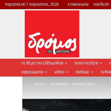
παρασκευή 7 αύγουστος, 2026
επικοινωνία
σύνδεση
Δρόμος
της
Αριστεράς
το θέμα της εβδομάδας
συνεντεύξεις
π
αφιερώματα
video
λάβαμε
ενδι
ΑΡΧΙΚΉ
ΠΟΛΙΤΙΣΜΌΣ
ΚΡΑΝΊΟΥ ΤΌΠΟΣ…