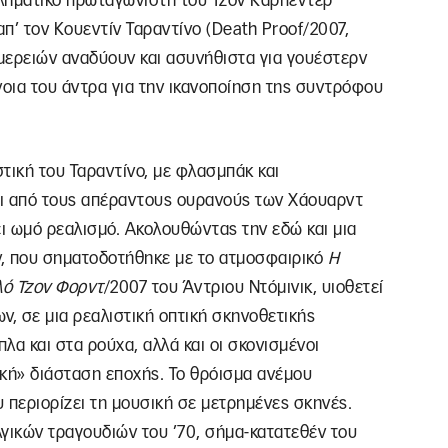
ληματικό πρωταγωνιστή του Τζον Κάρπεντερ
απ’ τον Κουεντίν Ταραντίνο (Death Proof/2007,
μερειών αναδύουν και ασυνήθιστα για γουέστερν
νοια του άντρα για την ικανοποίηση της συντρόφου
τική του Ταραντίνο, με φλασμπάκ και
αι από τους απέραντους ουρανούς των Χάουαρντ
ει ωμό ρεαλισμό. Ακολουθώντας την εδώ και μια
ν, που σηματοδοτήθηκε με το ατμοσφαιρικό
Η
λό Τζον Φορντ
/2007 του Άντριου Ντόμινικ, υιοθετεί
ν, σε μια ρεαλιστική οπτική σκηνοθετικής
πλα και στα ρούχα, αλλά και οι σκονισμένοι
ική» διάσταση εποχής. Το θρόισμα ανέμου
υ περιορίζει τη μουσική σε μετρημένες σκηνές.
γικών τραγουδιών του ’70, σήμα-κατατεθέν του