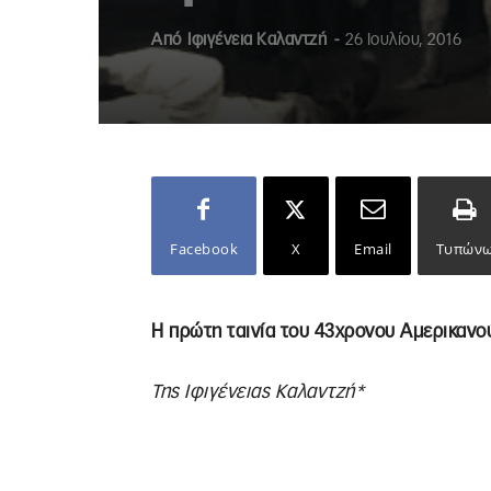
Από
Ιφιγένεια Καλαντζή
-
26 Ιουλίου, 2016
Facebook
X
Email
Τυπών
Η πρώτη ταινία του 43χρονου Αμερικανο
Της Ιφιγένειας Καλαντζή*