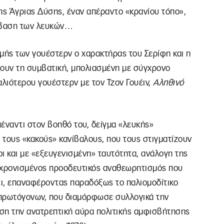
ης Άγριας Δύσης, έναν απέραντο «κρανίου τόπο»,
έμβαση των λευκών…
μής των γουέστερν ο χαρακτήρας του Σερίφη και η
ζουν τη συμβατική, μπολιασμένη με σύγχρονο
αλιότερου γουέστερν με τον Τζον Γουέιν,
Αληθινό
έναντι στον βοηθό του, δείγμα «λευκής»
α τους «κακούς» κανίβαλους, που τους στιγματίζουν
οι και με «εξευγενισμένη» ταυτότητα, ανάλογη της
γχρονισμένος προοδευτικός αναθεωρητισμός που
ει, επαναφέροντας παραδόξως το παλιομοδίτικο
 πρωτόγονων, που διαμόρφωσε συλλογικά την
εση την ανατρεπτική αύρα πολιτικής αμφισβήτησης