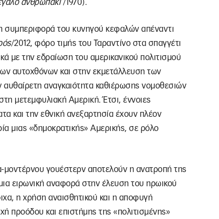
γάλο
ανθρωπάκι
/1970).
νη συμπεριφορά του κυνηγού κεφαλών απέναντι
ρός
/2012, φόρο τιμής του Ταραντίνο στα σπαγγέτι
κά με την εδραίωση του αμερικανικού πολιτισμού
των αυτοχθόνων και στην εκμετάλλευση των
ν αυθαίρετη αναγκαιότητα καθιέρωσης νομοθεσιών
 στη μετεμφυλιακή Αμερική. Έτσι, έννοιες
τα και την εθνική ανεξαρτησία έχουν πλέον
ρία μιας «δημοκρατικής» Αμερικής, σε ρόλο
α-μοντέρνου γουέστερν αποτελούν η ανατροπή της
 μια ειρωνική αναφορά στην έλευση του ηρωικού
οιχα, η χρήση αναισθητικού και η αποφυγή
χή προόδου και επιστήμης της «πολιτισμένης»