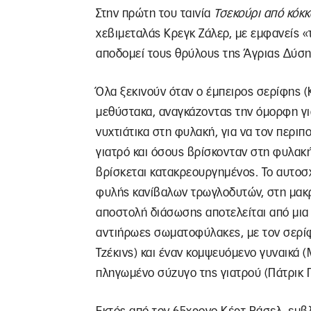
Στην πρώτη του ταινία
Τσεκούρι από κόκ
χεβιμεταλάς Κρεγκ Ζάλερ, με εμφανείς «τ
αποδομεί τους θρύλους της Άγριας Δύσης
Όλα ξεκινούν όταν ο έμπειρος σερίφης 
μεθύστακα, αναγκάζοντας την όμορφη γ
νυχτιάτικα στη φυλακή, για να τον περιπο
γιατρό και όσους βρίσκονταν στη φυλακή
βρίσκεται κατακρεουργημένος. Το αυτοσ
φυλής κανίβαλων τρωγλοδυτών, στη μακρ
αποστολή διάσωσης αποτελείται από μι
αντιήρωες σωματοφύλακες, με τον σερίφ
Τζέκινς) και έναν κομψευόμενο γυναικά (
πληγωμένο σύζυγο της γιατρού (Πάτρικ Γ