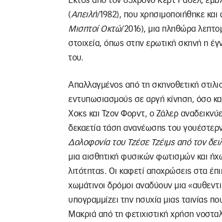
Εκτός από τον 65χρονο Κέρτ Ράσελ, εμβ
(
Απειλή
/1982), που χρησιμοποιήθηκε και 
Μισητοί
Οκτώ
/2016), μια πληθώρα λεπτο
στοιχεία, όπως στην ερωτική σκηνή η έγ
του.
Απαλλαγμένος από τη σκηνοθετική στιλισ
εντυπωσιασμούς σε αργή κίνηση, όσο κ
Χoκς και Τζον Φορντ, ο Ζάλερ αναδεικνύ
δεκαετία τάση ανανέωσης του γουέστερ
Δολοφονία του Τζέσε Τζέιμς από τον δει
μια αισθητική φυσικών φωτισμών και ήχω
λιτότητας. Οι καφετί αποχρώσεις στα έπι
χωμάτινοι δρόμοι αναδύουν μια «αυθεντ
υπογραμμίζει την ησυχία μιας ταινίας πο
Μακριά από τη φετιχιστική χρήση νοσταλ