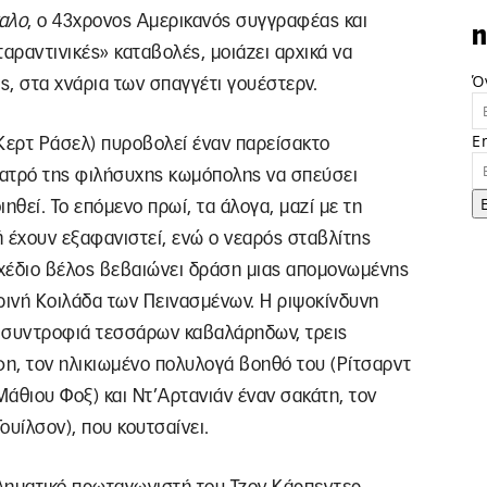
καλο
, ο 43χρονος Αμερικανός συγγραφέας και
n
αραντινικές» καταβολές, μοιάζει αρχικά να
Ό
, στα χνάρια των σπαγγέτι γουέστερν.
E
(Κερτ Ράσελ) πυροβολεί έναν παρείσακτο
ιατρό της φιλήσυχης κωμόπολης να σπεύσει
ιηθεί. Το επόμενο πρωί, τα άλογα, μαζί με τη
 έχουν εξαφανιστεί, ενώ ο νεαρός σταβλίτης
χέδιο βέλος βεβαιώνει δράση μιας απομονωμένης
ινή Κοιλάδα των Πεινασμένων. Η ριψοκίνδυνη
α συντροφιά τεσσάρων καβαλάρηδων, τρεις
η, τον ηλικιωμένο πολυλογά βοηθό του (Ρίτσαρντ
Μάθιου Φοξ) και Ντ’Αρτανιάν έναν σακάτη, τον
ουίλσον), που κουτσαίνει.