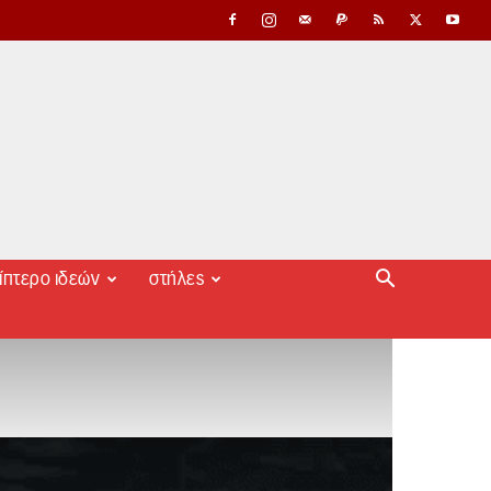
ίπτερο ιδεών
στήλες