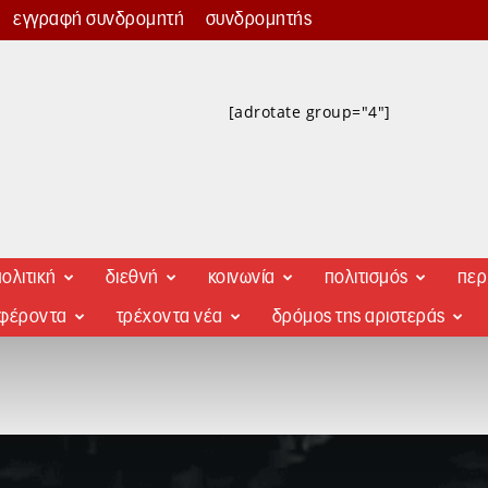
εγγραφή συνδρομητή
συνδρομητής
[adrotate group="4"]
ολιτική
διεθνή
κοινωνία
πολιτισμός
περ
αφέροντα
τρέχοντα νέα
δρόμος της αριστεράς