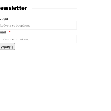
ewsletter
νομα:
mail:
*
Εγγραφή