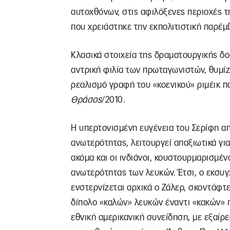
αυτοχθόνων, στις αφιλόξενες περιοχές τ
που χρειάστηκε την εκπολιτιστική παρ
Κλασικά στοιχεία της δραματουργικής δο
αντρική φιλία των πρωταγωνιστών, θυμί
ρεαλισμό γραφή του «κοενικού» ριμέικ π
Θράσος
/2010.
Η υπερτονισμένη ευγένεια του Σερίφη απ
ανωτερότητας, λειτουργεί απαξιωτικά γι
ακόμα και οι ινδιάνοι, κουστουρμαρισμέν
ανωτερότητας των λευκών. Έτσι, ο εκσυ
ενστερνίζεται αρχικά ο Ζάλερ, σκοντάφτ
δίπολο «καλών» λευκών έναντι «κακών»
εθνική αμερικανική συνείδηση, με εξαίρ