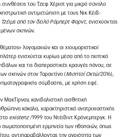
ες συνθέσεις του Τζεφ Χέριοτ για μικρό σύνολο
χηστρωτική αντιμετώπιση με τους Νικ Κέιβ-
 Τζέιμς από τον δειλό Ρόμπερτ Φορντ
, ενισχύοντας
ιμένων σκηνών.
θέματος» λογομαχιών και οι χιουμοριστικοί
σπλάτερ ενισχύεται κυρίως μέσα από το ηχητικό
ιβάλων και τις διαπεραστικές κραυγές πόνου, σε
ων σκηνών στον Ταραντίνο (
Μισητοί
Οκτώ
/2016),
ινηματογραφικής σύμβασης, με χρήση εφέ.
ον ΜακΤίρναν, κανιβαλιστική αισθητική
θρώπινα κόκαλα, χαρακτηριστικό ανατριχιαστικής
 στο
existenz
/1999 του Ντέιβιντ Κρόνεμπεργκ. Η
η σωματοποιημένη ερμηνεία των ηθοποιών, όπως
ρίτου, αντιπαραβάλλοντας την αγριότητα των