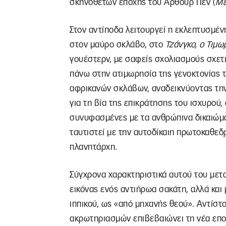
σκηνοθετών εποχής του Άρθουρ Πεν (
Με
Στον αντίποδα λειτουργεί η εκλεπτυσμέ
στον μαύρο σκλάβο, στο
Τζάνγκο, ο Τιμω
γουέστερν, με σαφείς σχολιασμούς σχετι
πάνω στην ατιμωρησία της γενοκτονίας 
αφρικανών σκλάβων, αναδεικνύοντας τη
για τη βία της επικράτησης του ισχυρού,
συνυφασμένες με τα ανθρώπινα δικαιώμα
ταυτιστεί με την αυτοδίκαιη πρωτοκαθεδ
πλανητάρχη.
Σύγχρονα χαρακτηριστικά αυτού του μετ
εικόνας ενός αντιήρωα σακάτη, αλλά και
ιππικού, ως «από μηχανής θεού». Αντίστ
ακρωτηριασμών επιβεβαιώνει τη νέα επο