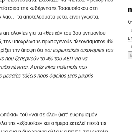
ντίστοιχα της κυβέρνησης Τσαουσέσκου στη
n
 λαό… τα αποτελέσματα μετά, είναι γνωστά.
Ό
ς αιτιολογίες για τα «θετικά» του 3ου μνημονίου
E
015, της υποχρέωσης πρωτογενούς πλεονάσματος 4%
ρίξει την άποψη ότι «
οι ευρωπαϊκές οικονομίες του
ς που ξεπερνούν το 4% του ΑΕΠ για να
δεινώνεται. Αυτές είναι πολιτικές που
ς μεσαίες τάξεις προς όφελος μιας μικρής
ρωπάκια» τού «ναι σε όλα» (κατ’ ευφημισμόν
λα της «εξουσίας» και σήμερα εκτελεί πιστά τις
για ένα ή δύο χρόνια αλλά για πέντε, την εντολή