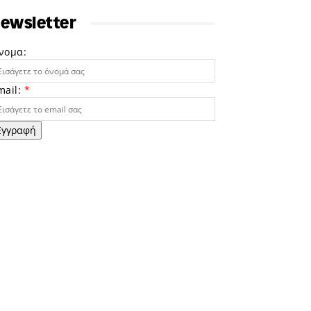
ewsletter
νομα:
mail:
*
Εγγραφή