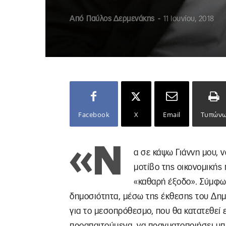
Από
Παύλος Δερμενάκης
-
11 Ιουνίου, 2018
Facebook
X
Email
Τυπών
«Ν
α σε κάψω Γιάννη μου, ν
μοτίβο της οικονομικής
«καθαρή έξοδο». Σύμφων
δημοσιότητα, μέσω της έκθεσης του Δημ
για το μεσοπρόθεσμο, που θα κατατεθεί 
προαπαιτούμενα, να πραγματοποιήσει υπ