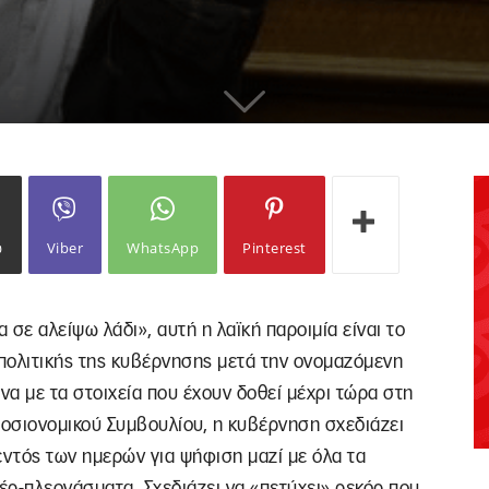
ω
Viber
WhatsApp
Pinterest
α σε αλείψω λάδι», αυτή η λαϊκή παροιμία είναι το
 πολιτικής της κυβέρνησης μετά την ονομαζόμενη
α με τα στοιχεία που έχουν δοθεί μέχρι τώρα στη
οσιονομικού Συμβουλίου, η κυβέρνηση σχεδιάζει
εντός των ημερών για ψήφιση μαζί με όλα τα
έρ-πλεονάσματα. Σχεδιάζει να «πετύχει» ρεκόρ που