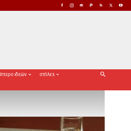
ίπτερο ιδεών
στήλες