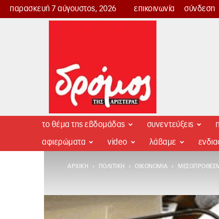
παρασκευή 7 αύγουστος, 2026
επικοινωνία
σύνδεση
Δρόμος
της
Αριστεράς
το θέμα της εβδομάδας
συνεντεύξεις
π
αφιερώματα
video
λάβαμε
ενδι
ΑΡΧΙΚΉ
ΠΟΛΙΤΙΚΉ
ΟΙΚΟΝΟΜΊΑ
ΜΕΣΟΠΡΌΘΕΣΜ