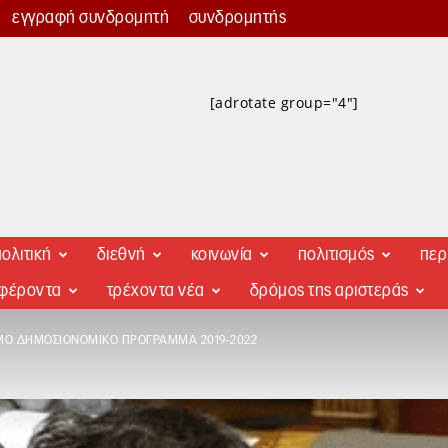
εγγραφή συνδρομητή
συνδρομητής
[adrotate group="4"]
ολιτική
διεθνή
κοινωνία
πολιτισμός
περ
αφέροντα
τρέχοντα νέα
δρόμος της αριστεράς
Ο ΔΗΜΟΣΙΟΝΟΜΙΚΌ ΠΡΌΓΡΑΜΜΑ 2019-2022