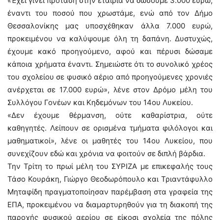
«Έχει γίνει πρόταση στην εταιρία να δώσουμε 3.000 ευρώ,
έναντι του ποσού που χρωστάμε, ενώ από τον Δήμο
Θεσσαλονίκης μας υποσχέθηκαν άλλα 7.000 ευρώ,
προκειμένου να καλύψουμε όλη τη δαπάνη. Δυστυχώς,
έχουμε κακό προηγούμενο, αφού και πέρυσι δώσαμε
κάποια χρήματα έναντι. Σημειώστε ότι το συνολικό χρέος
του σχολείου σε φυσικό αέριο από προηγούμενες χρονιές
ανέρχεται σε 17.000 ευρώ», λένε στον Δρόμο μέλη του
Συλλόγου Γονέων και Κηδεμόνων του 14ου Λυκείου.
«Δεν έχουμε θέρμανση, ούτε καθαρίστρια, ούτε
καθηγητές. Λείπουν σε ορισμένα τμήματα φιλόλογοι και
μαθηματικοί», λένε οι μαθητές του 14ου Λυκείου, που
συνεχίζουν εδώ και χρόνια να φοιτούν σε διπλή βάρδια.
Την Τρίτη το πρωί μέλη του ΣΥΡΙΖΑ με επικεφαλής τους
Τάσο Κουράκη, Γιώργο Θεοδωρόπουλο και Τριαντάφυλλο
Μηταφίδη πραγματοποίησαν παρέμβαση στα γραφεία της
ΕΠΑ, προκειμένου να διαμαρτυρηθούν για τη διακοπή της
παροχής φυσικού αερίου σε είκοσι σχολεία της πόλης