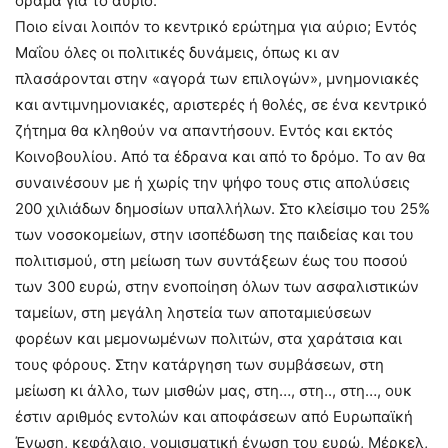
όραμα για το αύριο.
Ποιο είναι λοιπόν το κεντρικό ερώτημα για αύριο; Εντός
Μαΐου όλες οι πολιτικές δυνάμεις, όπως κι αν
πλασάρονται στην «αγορά των επιλογών», μνημονιακές
και αντιμνημονιακές, αριστερές ή θολές, σε ένα κεντρικό
ζήτημα θα κληθούν να απαντήσουν. Εντός και εκτός
Κοινοβουλίου. Από τα έδρανα και από το δρόμο. Το αν θα
συναινέσουν με ή χωρίς την ψήφο τους στις απολύσεις
200 χιλιάδων δημοσίων υπαλλήλων. Στο κλείσιμο του 25%
των νοσοκομείων, στην ισοπέδωση της παιδείας και του
πολιτισμού, στη μείωση των συντάξεων έως του ποσού
των 300 ευρώ, στην ενοποίηση όλων των ασφαλιστικών
ταμείων, στη μεγάλη ληστεία των αποταμιεύσεων
φορέων και μεμονωμένων πολιτών, στα χαράτσια και
τους φόρους. Στην κατάργηση των συμβάσεων, στη
μείωση κι άλλο, των μισθών μας, στη…, στη.., στη…, ουκ
έστιν αριθμός εντολών και αποφάσεων από Ευρωπαϊκή
Ένωση, κεφάλαιο, νομισματική ένωση του ευρώ, Μέρκελ,