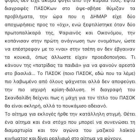
φόβος δεν είχε ακόμα φύγει από την καρδιά τους. Εφτά
διαγραφές ΠΑΣΟΚων στο άψε-σβήσε θύμιζαν τα
προβλήματα, την ώρα που η ΔΗΜΑΡ είχε δύο
αποχωρήσεις προς το «όχι», ενώ ξεφτιλίστηκε όταν δύο
πρωτοπαλίκαρά της, Ψαριανός και Οικονόμου, την
κοπάνισαν στην πρώτη ανάγνωση των ονομάτων, ώστε
να επέστρεφαν με το «ναι» στην τσέπη αν δεν έβγαιναν
τα κουκιά, όπως άλλωστε είχαν προειδοποιήσει. Τι
κάνουν της «πατρίδας τα παιδιά» για να φανούν αρεστά
στο βασιλιά… Το ΠΑΣΟΚ (ποιο ΠΑΣΟΚ, εδώ που τα λέμε)
πιο λαβωμένο από όλους ψάχνεται αλλά δεν αποφεύγει
την πιο ισχυρή κρίση-διάλυση. Η διαγραφή του
Σκανδαλίδη δείχνει πως η μάχη για τον τίτλο του ΠΑΣΟΚ
θα είναι σκληρή, αλλά το πουκάμισο αδειανό.
Το αίτημα για εκλογές ήρθε την κατάλληλη στιγμή. Θέτει
ένα αίτημα και ένα στόχο που μπορεί να συνενώσει τη
διαμαρτυρία και τον αγώνα του μαζικού λαϊκού
κινήματος και δίνει ρεαλισμό στο αίτημα να φύγουν.