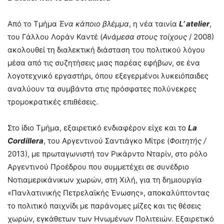
Από το Τμήμα
Ένα κάποιο βλέμμα
, η νέα ταινία
L
’
atelier
,
του Γάλλου Λοράν Καντέ (
Ανάμεσα στους τοίχους
/ 2008)
ακολουθεί τη διαλεκτική διάσταση του πολιτικού λόγου
μέσα από τις συζητήσεις μιας παρέας εφήβων, σε ένα
λογοτεχνικό εργαστήρι, όπου εξεγερμένοι λυκειόπαιδες
αναλύουν τα συμβάντα στις πρόσφατες πολύνεκρες
τρομοκρατικές επιθέσεις.
Στο ίδιο Τμήμα, εξαιρετικό ενδιαφέρον είχε και το
La
Cordillera
, του Αργεντινού Σαντιάγκο Μίτρε (
Φοιτητής /
2013), με πρωταγωνιστή τον Ρικάρντο Νταρίν, στο ρόλο
Αργεντινού Προέδρου που συμμετέχει σε συνέδριο
Νοτιαμερικάνικων χωρών, στη Χιλή, για τη δημιουργία
«Πανλατινικής Πετρελαϊκής Ένωσης», αποκαλύπτοντας
το πολιτικό παιχνίδι με παράνομες μίζες και τις θέσεις
χωρών, εγκάθετων των Ηνωμένων Πολιτειών. Εξαιρετικό