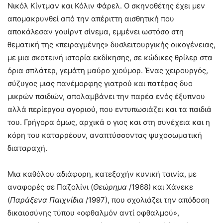
Νικόλ Κίντμαν και Κόλιν Φάρελ. Ο σκηνοθέτης έχει μεν
απομακρυνθεί από την απέριττη αισθητική που
αποκάλεσαν γουίρντ σίνεμα, εμμένει ωστόσο στη
θεματική της «πειραγμένης» δυσλειτουργικής οικογένειας,
με μια σκοτεινή ιστορία εκδίκησης, σε κώδικες θρίλερ στα
όρια σπλάτερ, γεμάτη μαύρο χιούμορ. Ένας χειρουργός,
σύζυγος μιας πανέμορφης γιατρού και πατέρας δυο
μικρών παιδιών, απολαμβάνει την παρέα ενός έξυπνου
αλλά περίεργου αγοριού, που εντυπωσιάζει και τα παιδιά
του. Γρήγορα όμως, αρχικά ο γιος και στη συνέχεια και η
κόρη του καταρρέουν, αναπτύσσοντας ψυχοσωματική
διαταραχή.
Μια καθόλου αδιάφορη, κατεξοχήν κυνική ταινία, με
αναφορές σε Παζολίνι (
Θεώρημα
/1968) και Χάνεκε
(
Παράξενα Παιχνίδια
/1997), που σχολιάζει την απόδοση
δικαιοσύνης τύπου «οφθαλμόν αντί οφθαλμού»,