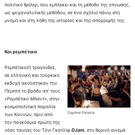
πολιτικό θρίλερ, που εμπλέκει και τη μέθοδο της ύπνωσης,
ως ψυχαναλυτικής μεθόδου, σε ένα σχόλιο πάνω στη
μνήμη και στη λήθη της ιστορίας και της απόρριψής της.
Και ρεμπέτικα
Ρεμπέτικα(!) τραγούδια,
σε ελληνική και τούρκικη
εκδοχή ακούστηκαν την
Πέμπτη το βράδυ απ’ τους
«
Ρεμπέτικο Μπαντ
», στην
κοσμοπολίτική παραλία
Daphné Patakia
των Καννών, πριν από
την παγκόσμια πρώτη της
νέας ταινίας του Τόνι Γκατλίφ
DJam
, στο θερινό σινεμά