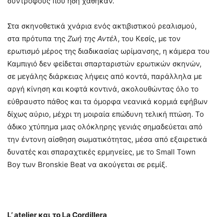
συντρόφους που ήδη χάθηκαν.
Στα σκηνοθετικά χνάρια ενός ακτιβιστικού ρεαλισμού,
στα πρότυπα της
Ζωή της Αντέλ
, του Κεσίς, με τον
ερωτισμό μέρος της διαδικασίας ωρίμανσης, η κάμερα του
Καμπιγιό δεν φείδεται σπαρταριστών ερωτικών σκηνών,
σε μεγάλης διάρκειας λήψεις από κοντά, παράλληλα με
αργή κίνηση και κοφτά κοντινά, ακολουθώντας όλο το
εύθραυστο πάθος και τα όμορφα νεανικά κορμιά εφήβων
δίχως αύριο, μέχρι τη μοιραία επώδυνη τελική πτώση. Το
άδικο χτύπημα μιας ολόκληρης γενιάς σημαδεύεται από
την έντονη αίσθηση σωματικότητας, μέσα από εξαιρετικά
δυνατές και σπαραχτικές ερμηνείες, με το Small Town
Boy των Bronskie Beat να ακούγεται σε ρεμίξ.
L’ atelier
και
το
La Cordillera