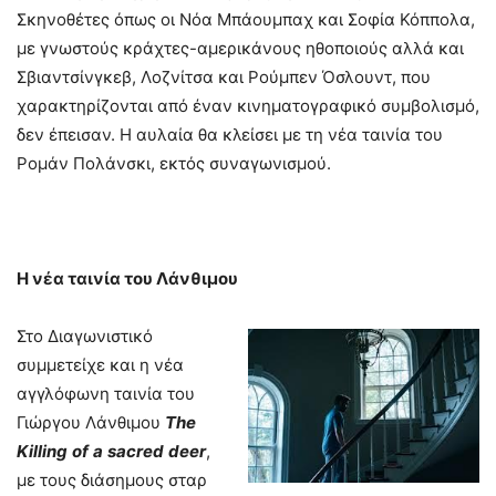
Σκηνοθέτες όπως οι Νόα Μπάουμπαχ και Σοφία Κόππολα,
με γνωστούς κράχτες-αμερικάνους ηθοποιούς αλλά και
Σβιαντσίνγκεβ, Λοζνίτσα και Ρούμπεν Όσλουντ, που
χαρακτηρίζονται από έναν κινηματογραφικό συμβολισμό,
δεν έπεισαν. Η αυλαία θα κλείσει με τη νέα ταινία του
Ρομάν Πολάνσκι, εκτός συναγωνισμού.
Η νέα ταινία του Λάνθιμου
Στο Διαγωνιστικό
συμμετείχε και η νέα
αγγλόφωνη ταινία του
Γιώργου Λάνθιμου
The
Killing
of
a
sacred
deer
,
με τους διάσημους σταρ