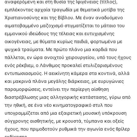
αναφερόμενη και στη θυσία της Ιφιγένειας (τίτλος),
εμπλέκοντας αρχαία τραγωδία με θεματικά μοτίβα της
Χριστιανοσύνης και της Βίβλου. Με έναν αναδυόμενο
αιματοβαμμένο μαζοχισμό στιγματίζεται το μάταιο του
εμμονικού ιδεώδους της τέλειας και ευτυχισμένης
οικογένειας, με θύματα κυρίως παιδιά, φορτωμένα με
ψυχικά τραύματα. Με πρώτο πλάνο μια καρδιά που
πάλλεται, εν ώρα ανοιχτού χειρουργείου, υπό τους ήχους
ενός ρέκβιεμ, ο Λάνθιμος προκαλεί στυλιζαρισμένους
εντυπωσιασμούς. Η αεικίνητη κάμερα στα κοντινά, αλλά
και μακρινά πλάνα μεγάλης διάρκειας, με ευρυγώνιες
παραμορφώσεις, εντείνει την περίεργη αίσθηση
διαστρέβλωσης μιας αλληγορικής κατάστασης, γύρω από
την ηθική, σε ένα νέο κινηματογραφικό στυλ που
υπογραμμίζεται από μια εξαιρετική μουσική υπόκρουση
σύγχρονης αισθητικής, με κρουστά, τύμπανα και οξείς
ήχους, που πριμοδοτούν ρυθμικά την αγωνία ενός θρίλερ
εκδίκησης.