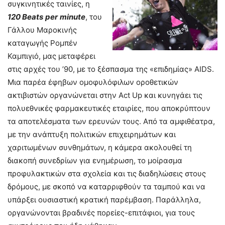
συγκινητικές ταινίες, η
120
Beats
per
minute
, του
Γάλλου Μαροκινής
καταγωγής Ρομπέν
Καμπιγιό, μας μεταφέρει
στις αρχές του ’90, με το ξέσπασμα της «επιδημίας» AIDS.
Μια παρέα έφηβων ομοφυλόφιλων οροθετικών
ακτιβιστών οργανώνεται στην Act Up και κυνηγάει τις
πολυεθνικές φαρμακευτικές εταιρίες, που αποκρύπτουν
τα αποτελέσματα των ερευνών τους. Από τα αμφιθέατρα,
με την ανάπτυξη πολιτικών επιχειρημάτων και
χαριτωμένων συνθημάτων, η κάμερα ακολουθεί τη
διακοπή συνεδρίων για ενημέρωση, το μοίρασμα
προφυλακτικών στα σχολεία και τις διαδηλώσεις στους
δρόμους, με σκοπό να καταρριφθούν τα ταμπού και να
υπάρξει ουσιαστική κρατική παρέμβαση. Παράλληλα,
οργανώνονται βραδινές πορείες-επιτάφιοι, για τους