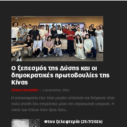
Ο ξεπεσμός της Δύσης και οι
δημοκρατικές πρωτοβουλίες της
Κίνας
-
Στέλιος Ελληνιάδης
2 Αυγούστου, 2026
Η αποικιοκρατία είχε τόσο μεγάλη επέκταση και διήρκεσε τόσο
πολύ επειδή δεν στηρίχτηκε μόνο στη στρατιωτική υπεροχή. Η
ισχύς των όπλων ήταν όρος άνευ...
Φτου ξελεφτερία (25/7/2026)