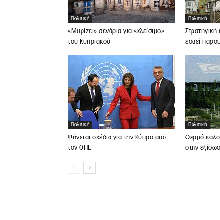
Πολιτική
Πολιτική
«Μυρίζει» σενάρια για «κλείσιμο»
Στρατηγική 
του Κυπριακού
εσαεί παρο
Πολιτική
Πολιτική
Ψήνεται σχέδιο για την Κύπρο από
Θερμό καλοκ
τον ΟΗΕ
στην εξίσω