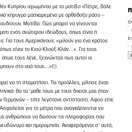
θεν Κυπρίου ιερωμένου με το μοτίβο «Πέτρε, βάλε
n
νικό κήρυγμα μασκαρεμένο με ορθόδοξο ράσο –
Ό
ουδίσουν. Μοτίβα: Πώς μπορεί να γίνουνται
όματι ενός ανώτερου ιδεώδους, όπως είναι ή
E
ς: Για τους Αμερικάνους: «μιλούν για ένα κράτος
όπως είναι το Κιού-Κλούξ-Κλάν…». Για τους
 όπως τους λένε, ξεχνώντας πως αυτοί οι
 μπουν στο ναό τους…»(!)
ορεί να τη σταματήσει. Τις προάλλες, μίλησε ένας
νικά· θα τα ‘μαθε ίσως με τους δικούς μας όταν
ν Γερμανών – τότε λεγότανε αντίσταση). Αφού είπε
Ασφαλείας για τα μέτρα που αναγκάζουνται να
ους ανθρώπους να δώσουν τις πληροφορίες που
ψευδώνυμο και ημερομηνία. Αναφερόμενοι σ’ αυτά,