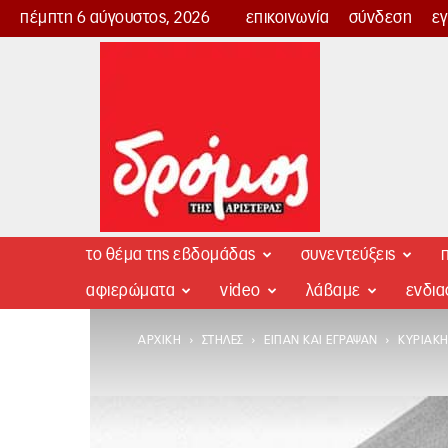
πέμπτη 6 αύγουστος, 2026
επικοινωνία
σύνδεση
ε
Δρόμος
της
Αριστεράς
το θέμα της εβδομάδας
συνεντεύξεις
π
αφιερώματα
video
λάβαμε
ενδι
ΑΡΧΙΚΉ
ΣΤΉΛΕΣ
ΕΊΠΑΝ ΚΑΙ ΈΓΡΑΨΑΝ
ΚΥΡΙΑΚΉ