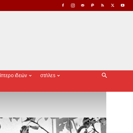
ίπτερο ιδεών
στήλες