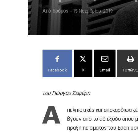
Από
δρόμος
-
15 Νοεμβρίου, 2019
Facebook
X
Email
Τυπών
του Γιώργου Σεφέρη
Α
πελπιστικές και αποκαρδιωτικ
βγουν από το αδιέξοδο όπου μ
πράξη πείσματος του Eden ύστ