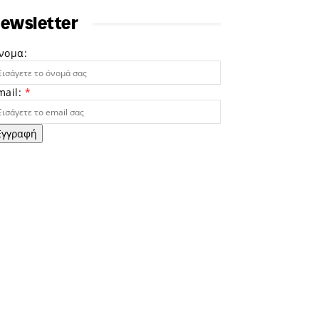
ewsletter
νομα:
mail:
*
Εγγραφή