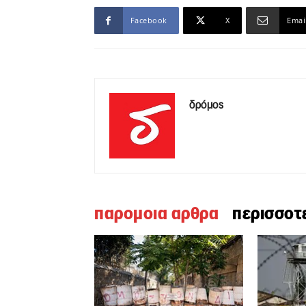
Facebook
X
Emai
δρόμος
παρομοια αρθρα
περισσοτ