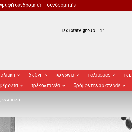
γγραφή συνδρομητή
συνδρομητής
[adrotate group="4"]
ολιτική
διεθνή
κοινωνία
πολιτισμός
περ
αφέροντα
τρέχοντα νέα
δρόμος της αριστεράς
, 29 ΑΠΡΊΛΗ