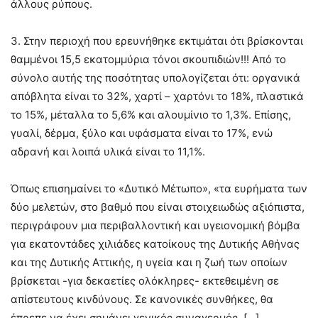
άλλους ρύπους.
3. Στην περιοχή που ερευνήθηκε εκτιμάται ότι βρίσκονται
θαμμένοι 15,5 εκατομμύρια τόνοι σκουπιδιών!!! Από το
σύνολο αυτής της ποσότητας υπολογίζεται ότι: οργανικά
απόβλητα είναι το 32%, χαρτί – χαρτόνι το 18%, πλαστικά
το 15%, μέταλλα το 5,6% και αλουμίνιο το 1,3%. Επίσης,
γυαλί, δέρμα, ξύλο και υφάσματα είναι το 17%, ενώ
αδρανή και λοιπά υλικά είναι το 11,1%.
Όπως επισημαίνει το «Δυτικό Μέτωπο», «τα ευρήματα των
δύο μελετών, στο βαθμό που είναι στοιχειωδώς αξιόπιστα,
περιγράφουν μια περιβαλλοντική και υγειονομική βόμβα
για εκατοντάδες χιλιάδες κατοίκους της Δυτικής Αθήνας
και της Δυτικής Αττικής, η υγεία και η ζωή των οποίων
βρίσκεται -για δεκαετίες ολόκληρες- εκτεθειμένη σε
απίστευτους κινδύνους. Σε κανονικές συνθήκες, θα
έπρεπε να έχει σημάνει γενικός συναγερμός. […]