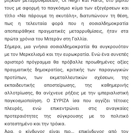
ριζικών μεταρρυθμίσεων; Οι Negri και Hardt, στο βιβλίο
τους με αφορμή το παγκόσμιο κύμα των εξεγέρσεων και
τίτλο «Να πάρουμε τη σκυτάλη», διατυπώνουν τη θέση,
πως η τελευταία φορά που η σοσιαλδημοκρατία
αποπειράθηκε πραγματικές μεταρρυθμίσεις, ήταν στα
πρώτα χρόνια του Μιτεράν στη Γαλλία.
Σήμερα, μια γνήσια σοσιαλδημοκρατία θα συγκρουόταν
με τον Μερκελισμό και την ευρωκρατία. Ενώ ένα συνεπές
αριστερό πρόγραμμα θα πρόβαλλε προωθημένες αξίες
πραγματικής δημοκρατίας, κριτικής των παραγωγικών
προτύπων, των εκμεταλλευτικών σχέσεων, της
εκπαιδευτικής αποστείρωσης, της καθημερινής
αλλοτρίωσης, θα ανίχνευε ρήξεις με την ιμπεριαλιστική
παγκοσμιοποίηση. Ο ΣΥΡΙΖΑ ίσα που αγγίζει τέτοιες
πλευρές, ενώ επικεντρώνει στις αναγκαίες
προτεραιότητες της σύγκρουσης με το πολιτικό
κατεστημένο και την τρόικα.
Άρα, ο κίνδυνος είναι πιο… επικίνδυνος από τον