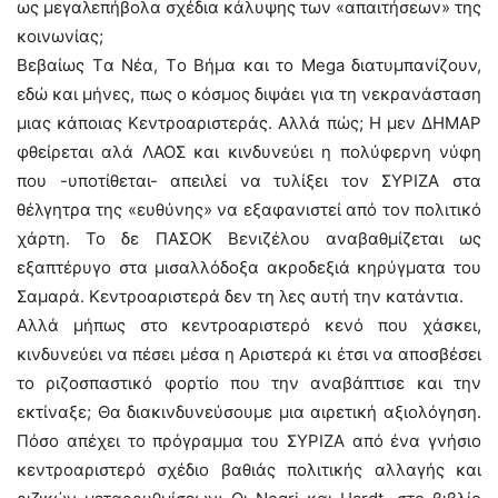
ως μεγαλεπήβολα σχέδια κάλυψης των «απαιτήσεων» της
κοινωνίας;
Βεβαίως Tα Νέα, Tο Βήμα και το Mega διατυμπανίζουν,
εδώ και μήνες, πως ο κόσμος διψάει για τη νεκρανάσταση
μιας κάποιας Κεντροαριστεράς. Αλλά πώς; Η μεν ΔΗΜΑΡ
φθείρεται αλά ΛΑΟΣ και κινδυνεύει η πολύφερνη νύφη
που -υποτίθεται- απειλεί να τυλίξει τον ΣΥΡΙΖΑ στα
θέλγητρα της «ευθύνης» να εξαφανιστεί από τον πολιτικό
χάρτη. Το δε ΠΑΣΟΚ Βενιζέλου αναβαθμίζεται ως
εξαπτέρυγο στα μισαλλόδοξα ακροδεξιά κηρύγματα του
Σαμαρά. Κεντροαριστερά δεν τη λες αυτή την κατάντια.
Αλλά μήπως στο κεντροαριστερό κενό που χάσκει,
κινδυνεύει να πέσει μέσα η Αριστερά κι έτσι να αποσβέσει
το ριζοσπαστικό φορτίο που την αναβάπτισε και την
εκτίναξε; Θα διακινδυνεύσουμε μια αιρετική αξιολόγηση.
Πόσο απέχει το πρόγραμμα του ΣΥΡΙΖΑ από ένα γνήσιο
κεντροαριστερό σχέδιο βαθιάς πολιτικής αλλαγής και