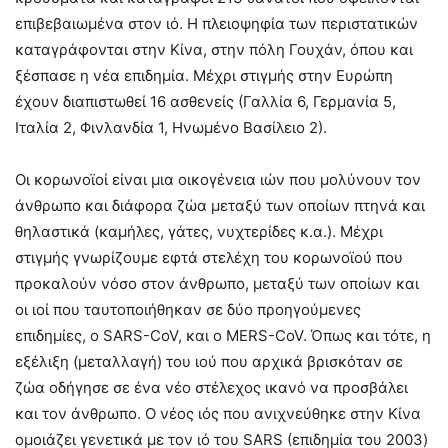
επιβεβαιωμένα στον ιό. Η πλειοψηφία των περιστατικών
καταγράφονται στην Κίνα, στην πόλη Γουχάν, όπου και
ξέσπασε η νέα επιδημία. Μέχρι στιγμής στην Ευρώπη
έχουν διαπιστωθεί 16 ασθενείς (Γαλλία 6, Γερμανία 5,
Ιταλία 2, Φινλανδία 1, Ηνωμένο Βασίλειο 2).
Οι κορωνοϊοί είναι μια οικογένεια ιών που μολύνουν τον
άνθρωπο και διάφορα ζώα μεταξύ των οποίων πτηνά και
θηλαστικά (καμήλες, γάτες, νυχτερίδες κ.α.). Μέχρι
στιγμής γνωρίζουμε εφτά στελέχη του κορωνοϊού που
προκαλούν νόσο στον άνθρωπο, μεταξύ των οποίων και
οι ιοί που ταυτοποιήθηκαν σε δύο προηγούμενες
επιδημίες, ο SARS-CoV, και ο MERS-CoV. Όπως και τότε, η
εξέλιξη (μεταλλαγή) του ιού που αρχικά βρισκόταν σε
ζώα οδήγησε σε ένα νέο στέλεχος ικανό να προσβάλει
και τον άνθρωπο. Ο νέος ιός που ανιχνεύθηκε στην Κίνα
ομοιάζει γενετικά με τον ιό του SARS (επιδημία του 2003)