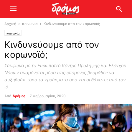
Αρχική
κοινωνία
Κινδυνεύουμε από τον κορωνοϊό;
κοινωνία
Κινδυνεύουμε από τον
κορωνοϊό;
Σύμφωνα με το Ευρωπαϊκό Κέντρο Πρόληψης και Ελέγχου
Νόσων αναμένεται μέσα στις επόμενες βδομάδες να
αυξηθούν, τόσο τα κρούσματα όσο και οι θάνατοι από τον
ιό
Από
δρόμος
-
7 Φεβρουαρίου, 2020