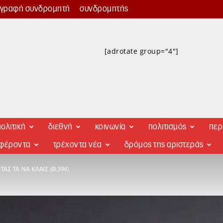
γγραφή συνδρομητή
συνδρομητής
[adrotate group="4"]
ολιτική
διεθνή
κοινωνία
πολιτισμός
περ
αφέροντα
τρέχοντα νέα
δρόμος της αριστεράς
ΤΑΣ ΤΑ ΝΑ ΚΛΑΙΣ (Φ.394)