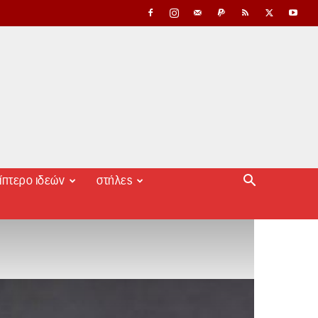
ίπτερο ιδεών
στήλες