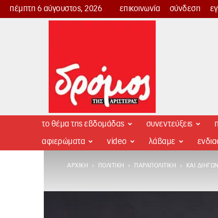
πέμπτη 6 αύγουστος, 2026
επικοινωνία
σύνδεση
ε
Δρόμος
της
Αριστεράς
το θέμα της εβδομάδας
συνεντεύξεις
π
αφιερώματα
video
λάβαμε
ενδι
ΑΡΧΙΚΉ
ΠΟΛΙΤΙΚΉ
ΠΑΡΑΠΟΛΙΤΙΚΉ
ΚΑΙ ΔΙΗΓΏΝ