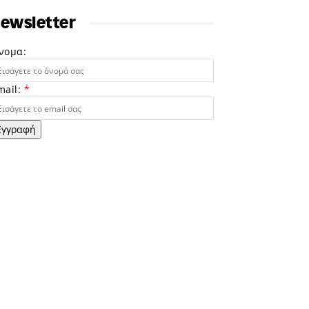
ewsletter
νομα:
mail:
*
Εγγραφή