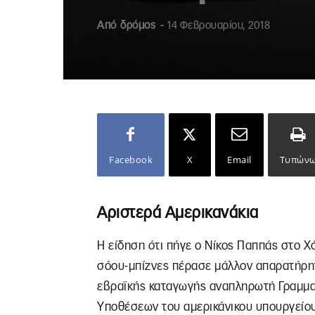
Από
δρόμος
-
14 Φεβρουαρίου, 2018
Facebook
X
Email
Τυπών
Αριστερά Αμερικανάκια
Η είδηση ότι πήγε ο Νίκος Παππάς στο Χό
σόου-μπίζνες πέρασε μάλλον απαρατήρητη
εβραϊκής καταγωγής αναπληρωτή Γραμμα
Υποθέσεων του αμερικάνικου υπουργείου