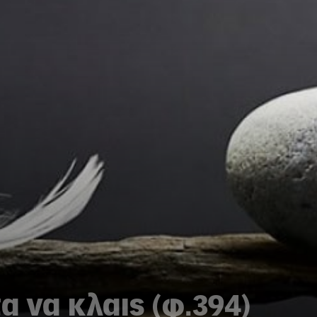
α να κλαις (φ.394)