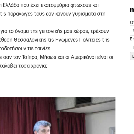
, η Ελλάδα που έχει εκατομμύρια φτωχούς και
n
α τις παραγωγές τους εάν κάνουν γυρίσματα στη
Ό
ν για το όνομα της γειτονικής μας χώρας, τρέχουν
E
κθεση Θεσσαλονίκης τις Ηνωμένες Πολιτείες της
τοδοτήσουν τις ταινίες.
σαν τον Τσίπρα; Μήοως και οι Αμερικάνοι είναι οι
αταλάβει τόσα χρόνια;