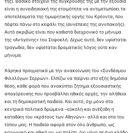
της). Βασικό στοιχείο της σύγκρουσής της με την εξουσία
είναι η συνειδησιακή της ετοιμότητα να αντιμετωπίσει τα
αποτελέσματα της τιμωρητικής οργής του Κρέοντα, που
πέφτει πάνω στο κεφάλι της (συνέπειες της ανυπακοής).
Αυτό ακριβώς είναι που καθιστά διαχρονικό το μήνυμα
της «Αντιγόνης» του Σοφοκλή. Δίχως αυτό, δεν υφίσταται
τραγωδία, δεν υφίσταται δραματικός λόγος ούτε καν
μήνυμα.
Χάρηκα πραγματικά με την ανακοίνωση του «Συνδέσμου
Φιλολόγων Σερρών». Ελπίζω να παίρνει στο εξής δημόσια
θέση, κάθε φορά που ανακύπτει ζήτημα εξουσιαστικής
απαγόρευσης που προσβάλλει ηθικές αρχές, την αλήθεια
και τη δημοκρατική παιδεία. Και αυτό, όχι μόνο στα
κεντρικά πολιτικά δρώμενα –εύκολη και ανέξοδη η
καταδίκη του «κράτους των Αθηνών»- αλλά και στα του
τόπου μας. Η παιδεία αφορά στον όλο άνθρωπο, ως
κοινωνικό και ηθικό ον, ως πολίτη, όχι μόνο σε ένα κλάδο