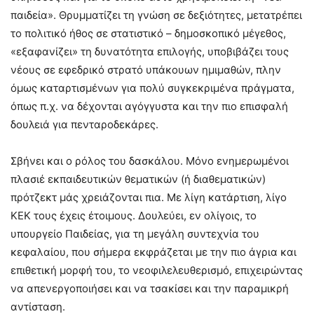
παιδεία». Θρυμματίζει τη γνώση σε δεξιότητες, μετατρέπει
το πολιτικό ήθος σε στατιστικό – δημοσκοπικό μέγεθος,
«εξαφανίζει» τη δυνατότητα επιλογής, υποβιβάζει τους
νέους σε εφεδρικό στρατό υπάκουων ημιμαθών, πλην
όμως καταρτισμένων για πολύ συγκεκριμένα πράγματα,
όπως π.χ. να δέχονται αγόγγυστα και την πιο επισφαλή
δουλειά για πενταροδεκάρες.
Σβήνει και ο ρόλος του δασκάλου. Μόνο ενημερωμένοι
πλασιέ εκπαιδευτικών θεματικών (ή διαθεματικών)
πρότζεκτ μάς χρειάζονται πια. Με λίγη κατάρτιση, λίγο
ΚΕΚ τους έχεις έτοιμους. Δουλεύει, εν ολίγοις, το
υπουργείο Παιδείας, για τη μεγάλη συντεχνία του
κεφαλαίου, που σήμερα εκφράζεται με την πιο άγρια και
επιθετική μορφή του, το νεοφιλελευθερισμό, επιχειρώντας
να απενεργοποιήσει και να τσακίσει και την παραμικρή
αντίσταση.