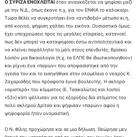
Ο ΣΥΡΙΖΑ ΕΝΟΧΛΕΙΤΑΙ
όταν αναγκάζεται να ψηφίσει μαζί
με την Ν.Δ., όπως έκανε π.χ. για τον ΕΝΦΙΑ το καλοκαίρι.
Τώρα θέλει να συγκροτήσει ένα «αντιδεξιό» μέτωπο κι η,
από κοινού, ψήφιση χαλάει την εικόνα. Ουσιαστικά όμως
έχει υποχρεώσεις προς τις μεγάλες εταιρείες, κατανοεί
πως δεν μπορεί να καταψηφίσει έστω αντιπολιτευτικά και
να κλείνει παράλληλα το μάτι στους επενδυτές. Βρίσκει
λοιπόν μια δικαιολογία (π.χ. τα ΕΛΠΕ θα ιδιωτικοποιηθούν)
και ρίχνει ένα «παρών» που αποφασίστηκε από την
ηγεσία του και το εισηγήθηκε στην ολομέλεια ο νεαρός Κ.
Ζαχαριάδης που πρόσφατα έγινε βουλευτής. Η σκληρά
«αριστερά» του κόμματος (Ε. Τσακαλώτος και λοιποί
«53») κάτι ψέλλισαν για τις εξορύξεις δια στόματος του
πολύ σκληρού Δρίτσα και ψήφισαν «παρών» αφού η
ψηφοφορία ήταν ονομαστική.
Ο Ν. Φίλης προχώρησε και σε μια δήλωση. Θεώρησε μεν