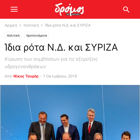
Αρχική
πολιτική
Ίδια ρότα Ν.Δ. και ΣΥΡΙΖΑ
πολιτική
προτεινόμενα
Ίδια ρότα Ν.Δ. και ΣΥΡΙΖΑ
Κύρωση των συμβάσεων για τις εξορύξεις
υδρογονανθράκων
Από
Νίκος Ταυρής
-
7 Οκτωβρίου, 2019