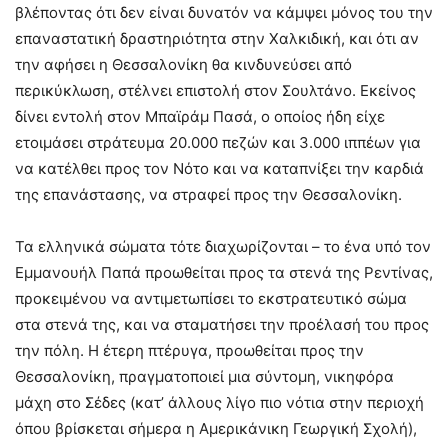
βλέποντας ότι δεν είναι δυνατόν να κάμψει μόνος του την
επαναστατική δραστηριότητα στην Χαλκιδική, και ότι αν
την αφήσει η Θεσσαλονίκη θα κινδυνεύσει από
περικύκλωση, στέλνει επιστολή στον Σουλτάνο. Εκείνος
δίνει εντολή στον Μπαϊράμ Πασά, ο οποίος ήδη είχε
ετοιμάσει στράτευμα 20.000 πεζών και 3.000 ιππέων για
να κατέλθει προς τον Νότο και να καταπνίξει την καρδιά
της επανάστασης, να στραφεί προς την Θεσσαλονίκη.
Τα ελληνικά σώματα τότε διαχωρίζονται – το ένα υπό τον
Εμμανουήλ Παπά προωθείται προς τα στενά της Ρεντίνας,
προκειμένου να αντιμετωπίσει το εκστρατευτικό σώμα
στα στενά της, και να σταματήσει την προέλασή του προς
την πόλη. Η έτερη πτέρυγα, προωθείται προς την
Θεσσαλονίκη, πραγματοποιεί μια σύντομη, νικηφόρα
μάχη στο Σέδες (κατ’ άλλους λίγο πιο νότια στην περιοχή
όπου βρίσκεται σήμερα η Αμερικάνικη Γεωργική Σχολή),