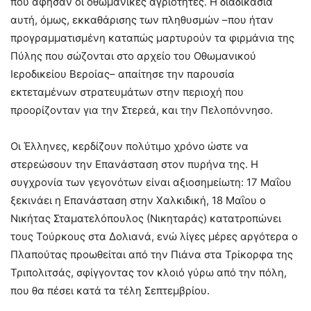
που άφησαν οι οθωμανικές αγριότητες. Η διαδικασία
αυτή, όμως, εκκαθάρισης των πληθυσμών –που ήταν
προγραμματισμένη καταπώς μαρτυρούν τα φιρμάνια της
Πύλης που σώζονται στο αρχείο του Οθωμανικού
Ιεροδικείου Βεροίας– απαίτησε την παρουσία
εκτεταμένων στρατευμάτων στην περιοχή που
προορίζονταν για την Στερεά, και την Πελοπόννησο.
Οι Έλληνες, κερδίζουν πολύτιμο χρόνο ώστε να
στερεώσουν την Επανάσταση στον πυρήνα της. Η
συγχρονία των γεγονότων είναι αξιοσημείωτη: 17 Μαΐου
ξεκινάει η Επανάσταση στην Χαλκιδική, 18 Μαΐου ο
Νικήτας Σταματελόπουλος (Νικηταράς) κατατροπώνει
τους Τούρκους στα Δολιανά, ενώ λίγες μέρες αργότερα ο
Πλαπούτας προωθείται από την Πιάνα στα Τρίκορφα της
Τριπολιτσάς, σφίγγοντας τον κλοιό γύρω από την πόλη,
που θα πέσει κατά τα τέλη Σεπτεμβρίου.