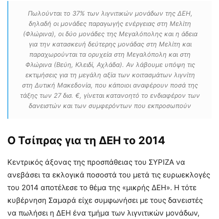
Πωλούνται το 37% των λιγνιτικών μονάδων της ΔΕΗ,
δηλαδή οι μονάδες παραγωγής ενέργειας στη Μελίτη
(Φλώρινα), οι δύο μονάδες της Μεγαλόπολης και η άδεια
για την κατασκευή δεύτερης μονάδας στη Μελίτη και
παραχωρούνται τα ορυχεία στη Μεγαλόπολη και στη
Φλώρινα (Βεύη, Κλειδί, Αχλάδα). Αν λάβουμε υπόψη τις
εκτιμήσεις για τη μεγάλη αξία των κοιτασμάτων λιγνίτη
στη Δυτική Μακεδονία, που κάποιοι αναφέρουν ποσά της
τάξης των 27 δισ. €, γίνεται κατανοητό το ενδιαφέρον των
δανειστών και των συμφερόντων που εκπροσωπούν
Ο Τσίπρας για τη ΔΕΗ το 2014
Κεντρικός άξονας της προσπάθειας του ΣΥΡΙΖΑ να
ανεβάσει τα εκλογικά ποσοστά του μετά τις ευρωεκλογές
του 2014 αποτέλεσε το θέμα της «μικρής ΔΕΗ». Η τότε
κυβέρνηση Σαμαρά είχε συμφωνήσει με τους δανειστές
να πωλήσει η ΔΕΗ ένα τμήμα των λιγνιτικών μονάδων,