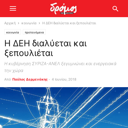
Αρχική
κοινωνία
Η ΔΕΗ διαλύεται και ξεπουλιέται
κοινωνία
προτεινόμενα
Η ΔΕΗ διαλύεται και
ξεπουλιέται
Η κυβέρνηση ΣΥΡΙΖΑ-ΑΝΕΛ ξεγυμνώνει και ενεργειακά
την χώρα
Από
Παύλος Δερμενάκης
-
4 Ιουνίου, 2018