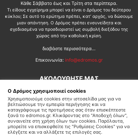
Κάθε Σάββατο έως και Τρίτη στα περίπτερα.
Τι είδους εγχείρημα μπορεί να είναι ο Δρόμος του δεύτερου
κύκλου; Σε αυτό το ερώτημα πρέπει, κατ’ αρχάς, να δώσουμε
μιαν απάντηση. Ο Δρόμος πρέπει ενσυνείδητα και
σχεδιασμένα να προσδιοριστεί ως συμβολή διεξόδου της
χώρας από την καθολική κρίση.
διαβάστε περισσότερα...
Επικοινωνία:
info@edromos.gr
ΑΚΟΛΟΥΘΗΣΕ ΜΑΣ
Ο Δρόμος χρησιμοποιεί cookies
Χρησιμοποιούμε cookies στην ιστοσελίδα μας για να
βελτιώσουμε την εμπειρία περιήγησης και να
καταγράφουμε τις προτιμήσεις σας όταν επισκέπτεστε
ξανά το edromos.gr. Κλικάροντας στο "Αποδοχή όλων",
συναινείτε στη χρήση όλων των cookies. Παρόλαυτα,
Εγγραφή συνδρομητή
Πολιτική
Διεθνή
Κοινωνία
μπορείτε να επισκεφθείτε τις "Ρυθμίσεις Cookies" για να
ελέγξετε και να αλλάξετε τις επιλογές σας.
Πολιτισμός
Αφιερώματα