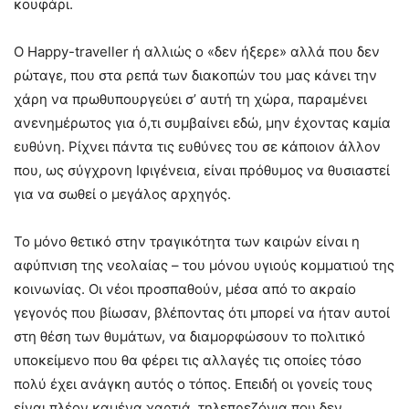
κουφάρι.
Ο Happy-traveller ή αλλιώς ο «δεν ήξερε» αλλά που δεν
ρώταγε, που στα ρεπά των διακοπών του μας κάνει την
χάρη να πρωθυπουργεύει σ’ αυτή τη χώρα, παραμένει
ανενημέρωτος για ό,τι συμβαίνει εδώ, μην έχοντας καμία
ευθύνη. Ρίχνει πάντα τις ευθύνες του σε κάποιον άλλον
που, ως σύγχρονη Ιφιγένεια, είναι πρόθυμος να θυσιαστεί
για να σωθεί ο μεγάλος αρχηγός.
Το μόνο θετικό στην τραγικότητα των καιρών είναι η
αφύπνιση της νεολαίας – του μόνου υγιούς κομματιού της
κοινωνίας. Οι νέοι προσπαθούν, μέσα από το ακραίο
γεγονός που βίωσαν, βλέποντας ότι μπορεί να ήταν αυτοί
στη θέση των θυμάτων, να διαμορφώσουν το πολιτικό
υποκείμενο που θα φέρει τις αλλαγές τις οποίες τόσο
πολύ έχει ανάγκη αυτός ο τόπος. Επειδή οι γονείς τους
είναι πλέον καμένα χαρτιά, τηλεπρεζόνια που δεν