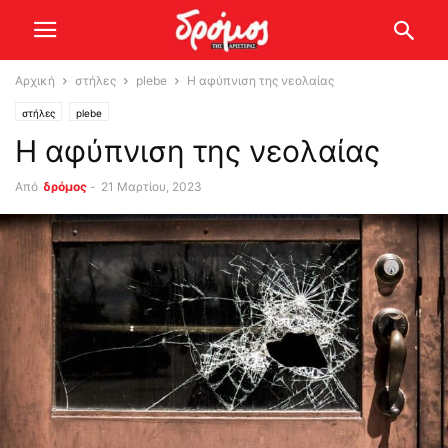
Αρχική
στήλες
plebe
Η αφύπνιση της νεολαίας
στήλες
plebe
Η αφύπνιση της νεολαίας
Από
δρόμος
-
21 Μαρτίου, 2023