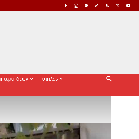
ίπτερο ιδεών
στήλες