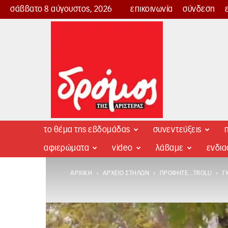
σάββατο 8 αύγουστος, 2026
επικοινωνία
σύνδεση
Δρόμος
της
Αριστεράς
το θέμα της εβδομάδας
συνεντεύξεις
π
αφιερώματα
video
λάβαμε
ενδι
ΑΡΧΙΚΉ
ΑΡΧΕΊΟ ΣΤΗΛΏΝ
ΠΡΟΦΗΤΕ...TROLL!
Γ