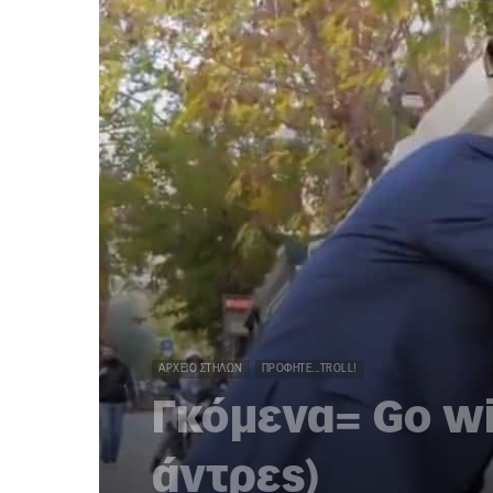
ΑΡΧΕΊΟ ΣΤΗΛΏΝ
ΠΡΟΦΗΤΕ...TROLL!
Γκόμενα= Go wi
άντρες)