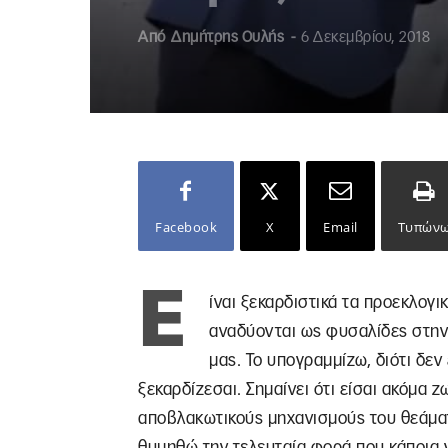
Από
Δημήτρης Ουλής
-
6 Δεκεμβρίου, 2018
Facebook
X
Email
Τυπών
Ε
ίναι ξεκαρδιστικά τα προεκλογ
αναδύονται ως φυσαλίδες στην
μας. Το υπογραμμίζω, διότι δεν
ξεκαρδίζεσαι. Σημαίνει ότι είσαι ακόμα ζ
αποβλακωτικούς μηχανισμούς του θεάματο
θυμηθώ την τελευταία φορά που κάποια 