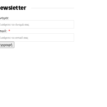
ewsletter
νομα:
mail:
*
Εγγραφή