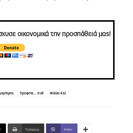
σχυσε οικονομικά την προσπάθειά μας!
Δημήτρης
Προφητε... troll
Φύλλο 432
l
Τυπώνω
Viber