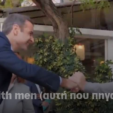
th men (αυτή που πηγα