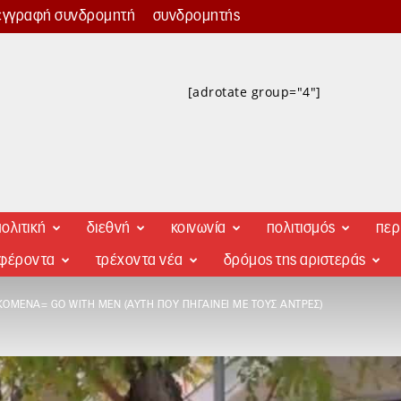
εγγραφή συνδρομητή
συνδρομητής
[adrotate group="4"]
ολιτική
διεθνή
κοινωνία
πολιτισμός
περ
αφέροντα
τρέχοντα νέα
δρόμος της αριστεράς
ΚΌΜΕΝΑ= GO WITH MEN (ΑΥΤΉ ΠΟΥ ΠΗΓΑΊΝΕΙ ΜΕ ΤΟΥΣ ΆΝΤΡΕΣ)