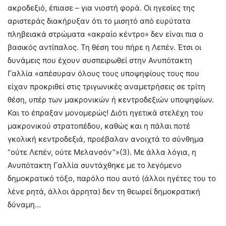
ακροδεξιό, έπιασε – για νιοστή φορά. Οι ηγεσίες της
αριστεράς διακήρυξαν ότι το μισητό από ευρύτατα
πληβειακά στρώματα «ακραίο κέντρο» δεν είναι πια ο
βασικός αντίπαλος. Τη θέση του πήρε η Λεπέν. Έτσι οι
δυνάμεις που έχουν συσπειρωθεί στην Ανυπότακτη
Γαλλία «απέσυραν όλους τους υποψηφίους τους που
είχαν προκριθεί στις τριγωνικές αναμετρήσεις σε τρίτη
θέση, υπέρ των μακρονικών ή κεντροδεξιών υποψηφίων.
Και το έπραξαν μονομερώς! Διότι ηγετικά στελέχη του
μακρονικού στρατοπέδου, καθώς και η πάλαι ποτέ
γκολική κεντροδεξιά, προέβαλαν ανοιχτά το σύνθημα
“ούτε Λεπέν, ούτε Μελανσόν”»(3). Με άλλα λόγια, η
Ανυπότακτη Γαλλία συντάχθηκε με το λεγόμενο
δημοκρατικό τόξο, παρόλο που αυτό (άλλοι ηγέτες του το
λένε ρητά, άλλοι άρρητα) δεν τη θεωρεί δημοκρατική
δύναμη…