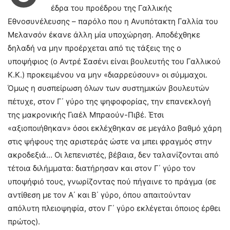
έδρα του προέδρου της Γαλλικής
Εθνοσυνέλευσης – παρόλο που η Ανυπότακτη Γαλλία του
Μελανσόν έκανε άλλη μία υποχώρηση. Αποδέχθηκε
δηλαδή να μην προέρχεται από τις τάξεις της ο
υποψήφιος (o Αντρέ Σασένι είναι βουλευτής του Γαλλικού
Κ.Κ.) προκειμένου να μην «διαρρεύσουν» οι σύμμαχοι.
Όμως η συσπείρωση όλων των συστημικών βουλευτών
πέτυχε, στον Γ΄ γύρο της ψηφοφορίας, την επανεκλογή
της μακρονικής Γιαέλ Μπραούν-Πιβέ. Έτσι
«αξιοποιήθηκαν» όσοι εκλέχθηκαν σε μεγάλο βαθμό χάρη
στις ψήφους της αριστεράς ώστε να μπει φραγμός στην
ακροδεξιά… Οι λεπενιστές, βέβαια, δεν ταλανίζονται από
τέτοια διλήμματα: διατήρησαν και στον Γ΄ γύρο τον
υποψήφιό τους, γνωρίζοντας πού πήγαινε το πράγμα (σε
αντίθεση με τον Α΄ και Β΄ γύρο, όπου απαιτούνταν
απόλυτη πλειοψηφία, στον Γ΄ γύρο εκλέγεται όποιος έρθει
πρώτος).