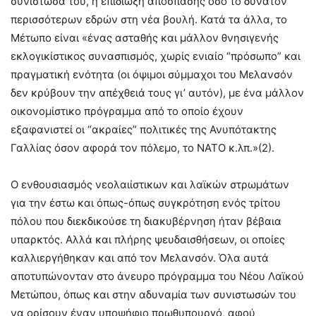
συνιστώσα του, η επιδίωξη απόσπασης όσο το δυνατόν
περισσότερων εδρών στη νέα βουλή. Κατά τα άλλα, το
Μέτωπο είναι «ένας ασταθής και μάλλον θνησιγενής
εκλογικίστικος συνασπισμός, χωρίς ενιαίο “πρόσωπο” και
πραγματική ενότητα (οι όψιμοι σύμμαχοι του Μελανσόν
δεν κρύβουν την απέχθειά τους γι’ αυτόν), με ένα μάλλον
οικονομίστικο πρόγραμμα από το οποίο έχουν
εξαφανιστεί οι “ακραίες” πολιτικές της Ανυπότακτης
Γαλλίας όσον αφορά τον πόλεμο, το ΝΑΤΟ κ.λπ.»(2).
Ο ενθουσιασμός νεολαιίστικων και λαϊκών στρωμάτων
για την έστω και όπως-όπως συγκρότηση ενός τρίτου
πόλου που διεκδικούσε τη διακυβέρνηση ήταν βέβαια
υπαρκτός. Αλλά και πλήρης ψευδαισθήσεων, οι οποίες
καλλιεργήθηκαν και από τον Μελανσόν. Όλα αυτά
αποτυπώνονταν στο άνευρο πρόγραμμα του Νέου Λαϊκού
Μετώπου, όπως και στην αδυναμία των συνιστωσών του
να ορίσουν έναν υποψήφιο πρωθυπουργό, αφού