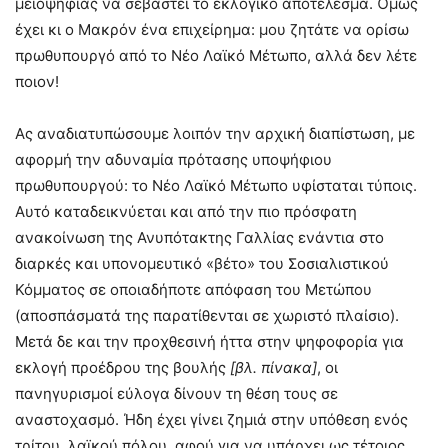
μειοψηφίας να σεβαστεί το εκλογικό αποτέλεσμα. Όμως
έχει κι ο Μακρόν ένα επιχείρημα: μου ζητάτε να ορίσω
πρωθυπουργό από το Νέο Λαϊκό Μέτωπο, αλλά δεν λέτε
ποιον!
Ας αναδιατυπώσουμε λοιπόν την αρχική διαπίστωση, με
αφορμή την αδυναμία πρότασης υποψήφιου
πρωθυπουργού: το Νέο Λαϊκό Μέτωπο υφίσταται τύποις.
Αυτό καταδεικνύεται και από την πιο πρόσφατη
ανακοίνωση της Ανυπότακτης Γαλλίας ενάντια στο
διαρκές και υπονομευτικό «βέτο» του Σοσιαλιστικού
Κόμματος σε οποιαδήποτε απόφαση του Μετώπου
(αποσπάσματά της παρατίθενται σε χωριστό πλαίσιο).
Μετά δε και την προχθεσινή ήττα στην ψηφοφορία για
εκλογή προέδρου της βουλής
[βλ. πίνακα]
, οι
πανηγυρισμοί εύλογα δίνουν τη θέση τους σε
αναστοχασμό. Ήδη έχει γίνει ζημιά στην υπόθεση ενός
τρίτου, λαϊκού πόλου, αφού για να υπάρχει ως τέτοιος