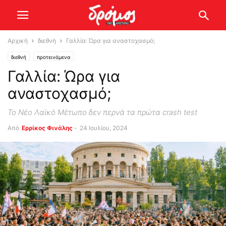
Αρχική
διεθνή
Γαλλία: Ώρα για αναστοχασμό;
διεθνή
προτεινόμενα
Γαλλία: Ώρα για
αναστοχασμό;
Το Νέο Λαϊκό Μέτωπο δεν περνά τα πρώτα crash test
Από
Ερρίκος Φινάλης
-
24 Ιουλίου, 2024