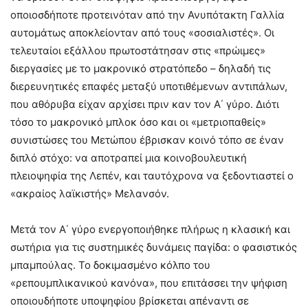
οποιοσδήποτε προτεινόταν από την Ανυπότακτη Γαλλία
αυτομάτως αποκλείονταν από τους «σοσιαλιστές». Οι
τελευταίοι εξάλλου πρωτοστάτησαν στις «πρώιμες»
διεργασίες με το μακρονικό στρατόπεδο – δηλαδή τις
διερευνητικές επαφές μεταξύ υποτιθέμενων αντιπάλων,
που αθόρυβα είχαν αρχίσει πριν καν τον Α΄ γύρο. Διότι
τόσο το μακρονικό μπλοκ όσο και οι «μετριοπαθείς»
συνιστώσες του Μετώπου έβρισκαν κοινό τόπο σε έναν
διπλό στόχο: να αποτραπεί μια κοινοβουλευτική
πλειοψηφία της Λεπέν, και ταυτόχρονα να ξεδοντιαστεί ο
«ακραίος λαϊκιστής» Μελανσόν.
Μετά τον Α΄ γύρο ενεργοποιήθηκε πλήρως η κλασική και
σωτήρια για τις συστημικές δυνάμεις παγίδα: ο φασιστικός
μπαμπούλας. Το δοκιμασμένο κόλπο του
«ρεπουμπλικανικού κανόνα», που επιτάσσει την ψήφιση
οποιουδήποτε υποψηφίου βρίσκεται απέναντι σε