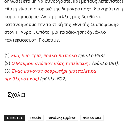
δηλώσει έτοιμη να συνεργαστεί και με τους λεπενιστές!
«Αυτή είναι η ομορφιά της δημοκρατίας», διακηρύττει η
κυρία πρόεδρος. Αν μη τι άλλο, μας βοηθά να
κατανοήσουμε την τακτική της Εθνικής Συσπείρωσης
στον Γ΄ γύρο… Οπότε, μια παράκληση: όχι άλλο
«αντιφασισμό». Γκώσαμε.
(1)
Ένα, δύο, τρία, πολλά Βατερλό
(φύλλο 693).
(2)
Ο Μακρόν ενώπιον νέας ταπείνωσης
(φύλλο 691).
(3)
Ένας κανόνας σουρωτήρι (και πολιτικά
προβληματικός)
(φύλλο 692).
Σχόλια
ΕΤΙΚΕΤΕΣ
Γαλλία
Φινάλης Ερρίκος
Φύλλο 694