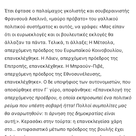
Έτσι έφτασε ο παλαίμαχος γκολιστής και σουβεραινιστής
Φρανσουά Ασελινό, «μαύρο πρόβατο» του γαλλικού
πολιτικού συστήματος κι αυτός, να γράφει: «Μας είπαν
ότι οι ευρωεκλογές και οι βουλευτικές εκλογές θα
άλλαζαν τα πάντα. Τελικά, τι άλλαξε; Η Μέτσολα,
απερχόμενη πρόεδρος του Ευρωπαϊκού Κοινοβουλίου,
επανεκλέχθηκε. Η Λάιεν, απερχόμενη πρόεδρος της
Επιτροπής, επανεκλέχθηκε. Η Μπραούν-Πιβέ,
απερχόμενη πρόεδρος της Εθνοσυνέλευσης,
επανεκλέχθηκε». Ο δε υποψήφιος των αυτονομιστών, που
αποσύρθηκε στον Γ΄ γύρο, αποφάνθηκε:
«Επανεκλογή της
απερχόμενης προέδρου, η οποία εκπροσωπεί ένα πολιτικό
ρεύμα που υπέστη σοβαρή ήττα! Πολλοί συμπολίτες μας
θα αναρωτηθούν: τι άρνηση της δημοκρατίας είναι
αυτή;»
. Κερασάκι στην τούρτα: η επανεκλεγείσα χάρη
στο… αντιφασιστικό μέτωπο πρόεδρος της βουλής έχει