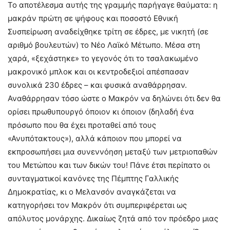
Το αποτέλεσμα αυτής της γραμμής παρήγαγε θαύματα: η
μακράν πρώτη σε ψήφους και ποσοστό Εθνική
Συσπείρωση αναδείχθηκε τρίτη σε έδρες, με νικητή (σε
αριθμό βουλευτών) το Νέο Λαϊκό Μέτωπο. Μέσα στη
χαρά, «ξεχάστηκε» το γεγονός ότι το τσαλακωμένο
μακρονικό μπλοκ και οι κεντροδεξιοί απέσπασαν
συνολικά 230 έδρες – και φυσικά αναθάρρησαν.
Αναθάρρησαν τόσο ώστε ο Μακρόν να δηλώνει ότι δεν θα
ορίσει πρωθυπουργό όποιον κι όποιον (δηλαδή ένα
πρόσωπο που θα έχει προταθεί από τους
«Ανυπότακτους»), αλλά κάποιον που μπορεί να
εκπροσωπήσει μια συνεννόηση μεταξύ των μετριοπαθών
του Μετώπου και των δικών του! Πάνε έτσι περίπατο οι
συνταγματικοί κανόνες της Πέμπτης Γαλλικής
Δημοκρατίας, κι ο Μελανσόν αναγκάζεται να
κατηγορήσει τον Μακρόν ότι συμπεριφέρεται ως
απόλυτος μονάρχης. Δικαίως ζητά από τον πρόεδρο μιας