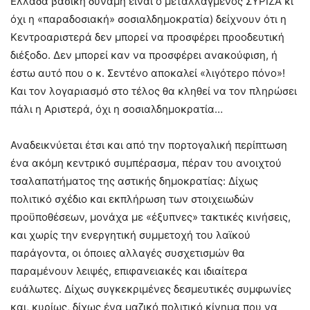
Ελλάδα βασική δύναμη είναι ο μεταλλαγμένος ΣΥΡΙΖΑ κι
όχι η «παραδοσιακή» σοσιαλδημοκρατία) δείχνουν ότι η
Κεντροαριστερά δεν μπορεί να προσφέρει προοδευτική
διέξοδο. Δεν μπορεί καν να προσφέρει ανακούφιση, ή
έστω αυτό που ο κ. Σεντένο αποκαλεί «λιγότερο πόνο»!
Και τον λογαριασμό στο τέλος θα κληθεί να τον πληρώσει
πάλι η Αριστερά, όχι η σοσιαλδημοκρατία…
Αναδεικνύεται έτσι και από την πορτογαλική περίπτωση
ένα ακόμη κεντρικό συμπέρασμα, πέραν του ανοιχτού
τσαλαπατήματος της αστικής δημοκρατίας: Δίχως
πολιτικό σχέδιο και εκπλήρωση των στοιχειωδών
προϋποθέσεων, μονάχα με «έξυπνες» τακτικές κινήσεις,
και χωρίς την ενεργητική συμμετοχή του λαϊκού
παράγοντα, οι όποιες αλλαγές συσχετισμών θα
παραμένουν λειψές, επιφανειακές και ιδιαίτερα
ευάλωτες. Δίχως συγκεκριμένες δεσμευτικές συμφωνίες
και, κυρίως, δίχως ένα μαζικό πολιτικό κίνημα που να