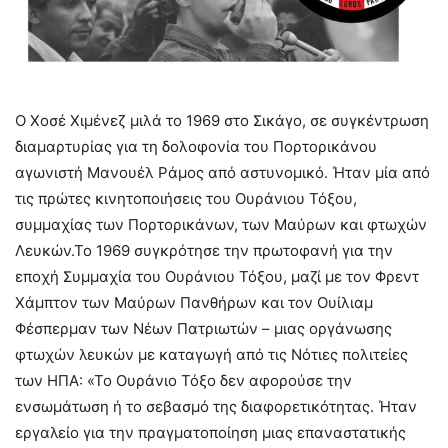
Ο Χοσέ Χιμένεζ μιλά το 1969 στο Σικάγο, σε συγκέντρωση
διαμαρτυρίας για τη δολοφονία του Πορτορικάνου
αγωνιστή Μανουέλ Ράμος από αστυνομικό. Ήταν μία από
τις πρώτες κινητοποιήσεις του Ουράνιου Τόξου,
συμμαχίας των Πορτορικάνων, των Μαύρων και φτωχών
Λευκών.Το 1969 συγκρότησε την πρωτοφανή για την
εποχή Συμμαχία του Ουράνιου Τόξου, μαζί με τον Φρεντ
Χάμπτον των Μαύρων Πανθήρων και τον Ουίλιαμ
Φέσπερμαν των Νέων Πατριωτών – μιας οργάνωσης
φτωχών λευκών με καταγωγή από τις Νότιες πολιτείες
των ΗΠΑ: «Το Ουράνιο Τόξο δεν αφορούσε την
ενσωμάτωση ή το σεβασμό της διαφορετικότητας. Ήταν
εργαλείο για την πραγματοποίηση μιας επαναστατικής