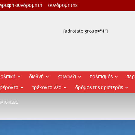
γγραφή συνδρομητή
συνδρομητής
[adrotate group="4"]
ολιτική
διεθνή
κοινωνία
πολιτισμός
περ
αφέροντα
τρέχοντα νέα
δρόμος της αριστεράς
ΤΑΤΟΠΊΣΕΙΣ