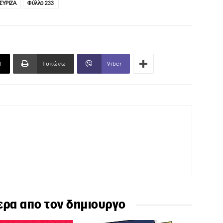
ΣΥΡΙΖΑ
Φύλλο 233
l
Τυπώνω
Viber
ερα απο τον δημιουργο