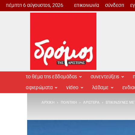
πέμπτη 6 αύγουστος, 2026
επικοινωνία
σύνδεση
ε
Δρόμος
της
Αριστεράς
το θέμα της εβδομάδας
συνεντεύξεις
π
αφιερώματα
video
λάβαμε
ενδι
ΑΡΧΙΚΉ
ΠΟΛΙΤΙΚΉ
ΑΡΙΣΤΕΡΆ
ΕΠΙΚΊΝΔΥΝΕΣ ΜΕ