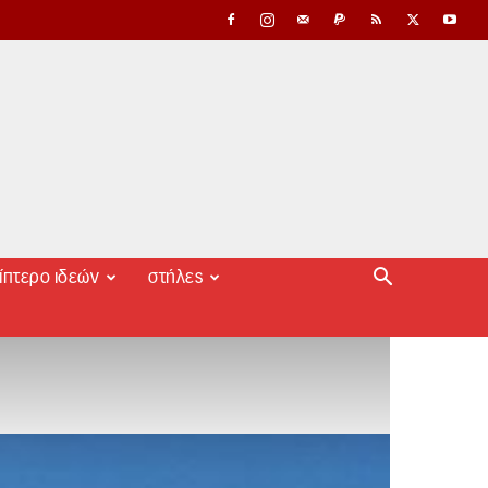
ίπτερο ιδεών
στήλες