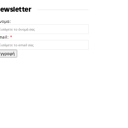
ewsletter
νομα:
mail:
*
Εγγραφή